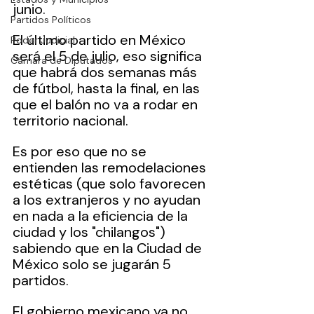
junio.
Partidos Políticos
El último partido en México 
Poder Judicial
será el 5 de julio, eso significa 
Cámara de Diputados
que habrá dos semanas más 
de fútbol, hasta la final, en las 
que el balón no va a rodar en 
territorio nacional.
Es por eso que no se 
entienden las remodelaciones 
estéticas (que solo favorecen 
a los extranjeros y no ayudan 
en nada a la eficiencia de la 
ciudad y los "chilangos") 
sabiendo que en la Ciudad de 
México solo se jugarán 5 
partidos.
El gobierno mexicano ya no 