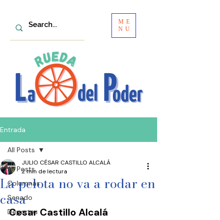
ME
NU
Entrada
All Posts
JULIO CÉSAR CASTILLO ALCALÁ
All Posts
2 min de lectura
La pelota no va a rodar en
Columnas
casa
Senado
Cesar Castillo Alcalá
Deportes