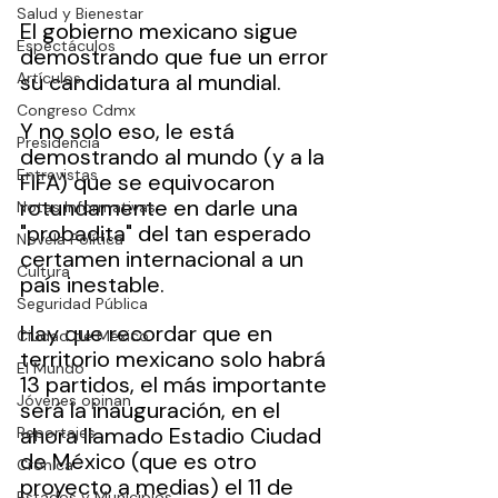
Salud y Bienestar
El gobierno mexicano sigue 
Espectáculos
demostrando que fue un error 
Artículos
su candidatura al mundial. 
Congreso Cdmx
Y no solo eso, le está 
Presidencia
demostrando al mundo (y a la 
Entrevistas
FIFA) que se equivocaron 
rotundamente en darle una 
Notas Informativas
"probadita" del tan esperado 
Novela Política
certamen internacional a un 
Cultura
país inestable. 
Seguridad Pública
Hay que recordar que en 
Ciudad de México
territorio mexicano solo habrá 
El Mundo
13 partidos, el más importante 
Jóvenes opinan
será la inauguración, en el 
ahora llamado Estadio Ciudad 
Reportajes
de México (que es otro 
Crónica
proyecto a medias) el 11 de 
Estados y Municipios