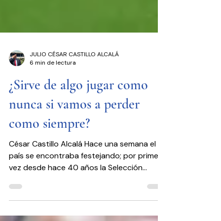
JULIO CÉSAR CASTILLO ALCALÁ
6 min de lectura
¿Sirve de algo jugar como
nunca si vamos a perder
como siempre?
César Castillo Alcalá Hace una semana el
país se encontraba festejando; por primera
vez desde hace 40 años la Selección
Mexicana lograba ganar un partido de
eliminación directa en el Mundial. Fue una
fiesta nacional a gran escala. Las calles se