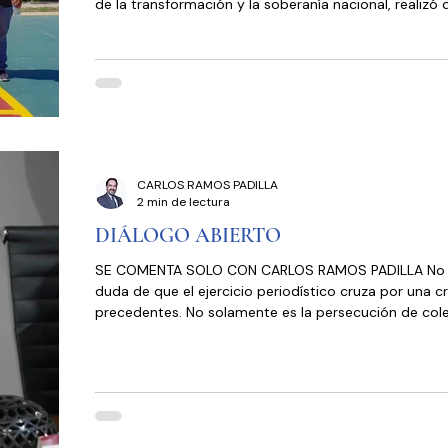
de la transformación y la soberanía nacional, realizó 
actividades con militancia morenista y jóvenes de Pl
Rosarito. En primer término, Álvarez Cárdenas encab
asamblea informativa con familias de la colonia Ampl
Constitución; durante el encuentro, los vecinos expus
problemáticas principales que enfrentan en su zona,
CARLOS RAMOS PADILLA
2 min de lectura
DIÁLOGO ABIERTO
SE COMENTA SOLO CON CARLOS RAMOS PADILLA No hay
duda de que el ejercicio periodístico cruza por una cri
precedentes. No solamente es la persecución de cole
despido laboral, sino dos aspectos muy delicados y g
atentado a la libertad de expresión con sus consecu
negativas y el asesinato impune de comunicadores. P
llamó la atención que el gobernador de Oaxaca, Sal
Jara, sostuviera encuentro con el gremio periodístico
intención de