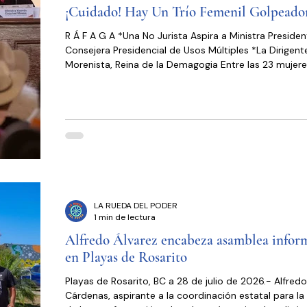
¡Cuidado! Hay Un Trío Femenil Golpeado
R Á F A G A *Una No Jurista Aspira a Ministra Presidenta *Es
Consejera Presidencial de Usos Múltiples *La Dirigent
Morenista, Reina de la Demagogia Entre las 23 mujer
forman parte de los equipos de trabajo de la Primera
Presidenta de México, está Ernestina Godoy Ramos, l
primera abogada nombrada Fiscal General de la Repú
cuya función, hasta ahora, en nada se diferencia de l
de Alejandro Gertz Manero, actual embajador en Ingla
FGR no tiene autono
LA RUEDA DEL PODER
1 min de lectura
Alfredo Álvarez encabeza asamblea infor
en Playas de Rosarito
Playas de Rosarito, BC a 28 de julio de 2026.- Alfredo
Cárdenas, aspirante a la coordinación estatal para la