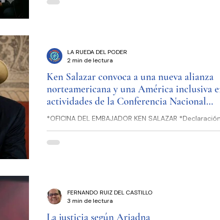
amañada consulta pública dizque para defender los
de las audiencias se hizo de acuerdo con la Cámara d
Industria de la Radio y Televisión, lo que evidentemen
resulta
LA RUEDA DEL PODER
2 min de lectura
Ken Salazar convoca a una nueva alianza
norteamericana y una América inclusiva e
actividades de la Conferencia Nacional
UNIDOSUS1
*OFICINA DEL EMBAJADOR KEN SALAZAR *Declaración
secretario Ken Salazar tras una charla junto a la chi
la Conferencia Nacional UNIDOSUS 29 de julio de 2026
TX.- "Hoy, durante la Conferencia Nacional UNIDOSUS
Austin, Texas, tuve el honor de unir mi voz a la de líd
todo nuestro país, que entienden que este es realme
Nuestro Momento, Nuestro Movimiento, Nuestro Poder
largo de la historia de Estados Unidos, cada generac
FERNANDO RUIZ DEL CASTILLO
sido llamada a
3 min de lectura
La justicia según Ariadna