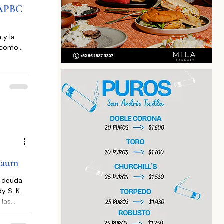
rónica
e APBC
 y la
ó como
a de Baja
idistas
 de un
res, el
nbaum
a deuda
 las
sulta
puesto a