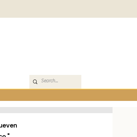
mueven
co."