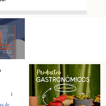
s
ultura
sa de