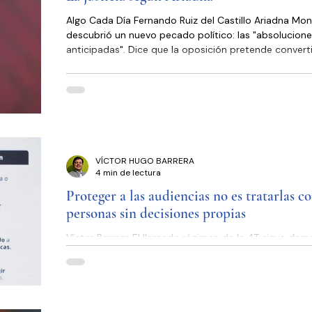
Algo Cada Día Fernando Ruiz del Castillo Ariadna Montiel
descubrió un nuevo pecado político: las "absolucion
anticipadas". Dice que la oposición pretende converti
Ernesto Ruffo Appel en un inocente antes de que hab
tribunales y advierte que los litigios no deben resolve
los medios, sino en los juzgados. Qué bien suena. Lá
llegue ocho años tarde. Porque si alguien convirtió el
linchamiento mediático en política de Estado fue
precisamente el movimie
VÍCTOR HUGO BARRERA
4 min de lectura
Proteger a las audiencias no es tratarlas 
personas sin decisiones propias
Víctor Barrera El llamado régimen de la 4T sigue de
que su único objetivo es mantenerse en el poder a c
los que sea. Primero fue la desaparición de los orga
autónomos, que fueron creados a partir de la exigenc
sociedad para que existiera transparencia en los act
gobierno. Es decir, que la ciudadanía pidió crear esto