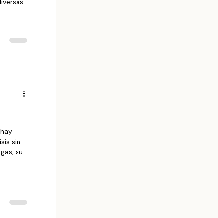
diversas
ayas de
ezó una
iación
ieron las
sis sin
gas, su
rave: el
encias
or ello
omón
 con la