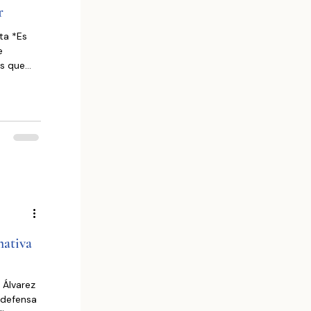
r
e
es que
a
blica,
a etapa
terra. La
mativa
 Álvarez
 defensa