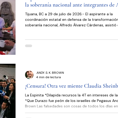
El Mundo
Jóvenes opinan
Reportajes
C
la soberanía nacional ante integrantes d
Tijuana, BC a 29 de julio de 2026.- El aspirante a la
coordinación estatal en defensa de la transformación
Poder Judicial
Cámara de Diputados
soberanía nacional, Alfredo Álvarez Cárdenas, asisti
invitado a la reunión semanal de la Asociación Polític
California (APBC) donde habló de las actividades part
en defensa de la soberanía nacional y la elaboración
Plan Maestro para el estado. En el encuentro con los
integrantes de la APBC que coordina Luis Fernando Ma
aspirante a
.ANDY. S. K. BROWN
4 min de lectura
¡Censura! Otra vez miente Claudia Shei
La Espinita *Dilapida recursos la 4T en intereses de l
*Que Durazo fue peón de los israelíes de Pegasus Andy S. K.
Brown Las falsedades son cosas de todos los días en
mentiñeras de la señora Claudia Sheinbaum. Ahora re
que los “lineamientos” que el gobiernito de la 4T ha 