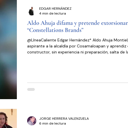
organismos que vigilaran información de lo que hacía 
EDGAR HERNÁNDEZ
gobierno con el dinero público, el de todos los mexic
4 min de lectura
Esta decisi
Aldo Ahuja difama y pretende extorsionar
“Constellations Brands”
@LíneaCaliente Edgar Hernández* Aldo Ahuja Montiel
aspirante a la alcaldía por Cosamaloapan y aprendiz
constructor, sin experiencia ni preparación, salta de l
a los negocios. Constellations Brands, es la empresa
multinacional, que Andrés Manuel López Obrador, obl
una “asamblea a mano alzada” en Mexicali, Baja Califo
cambiar la construcción de su planta a Veracruz,
argumentando falta de agua en Mexicali y abundancia
Sureste. Es cuando se
JORGE HERRERA VALENZUELA
6 min de lectura