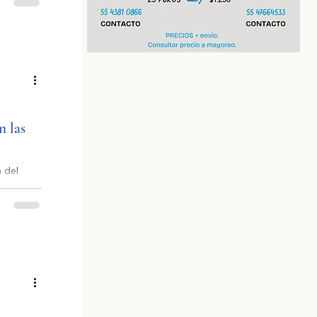
 derechos
e la
te
n las
 del
menea en
 .Austin,
 en
eres de
nte
. "A lo
ión ha