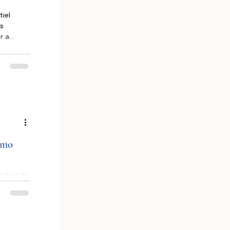
es
r a
len los
rse en
stima que
como
mostrando
osta de
nismos
ia de la
os de
s