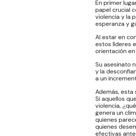
En primer luga
papel crucial 
violencia y la
esperanza y gu
Al estar en co
estos líderes 
orientación en
Su asesinato n
y la desconfia
a un increment
Además, esta s
Si aquellos qu
violencia, ¿qu
genera un clim
quienes parece
quienes desemp
efectivas ante