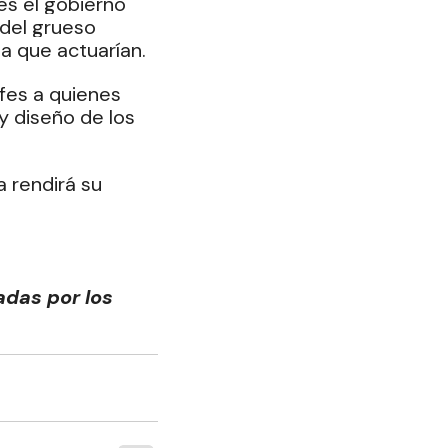
es el gobierno 
del grueso 
a que actuarían.
fes a quienes 
y diseño de los 
 rendirá su 
das por los 