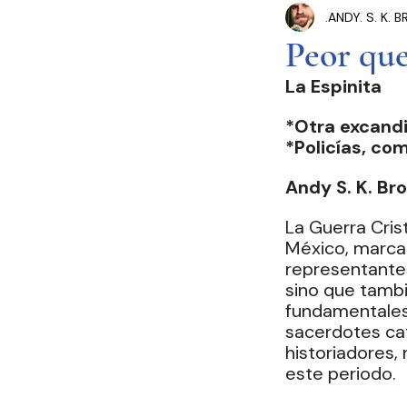
.ANDY. S. K.
Congreso Cdmx
P
Peor que
La Espinita
Seguridad Pública
*Otra excand
*Policías, co
Estados y Municipios
Andy S. K. Br
La Guerra Cris
México, marcad
representantes
sino que tambi
fundamentales 
sacerdotes cat
historiadores, 
este periodo.