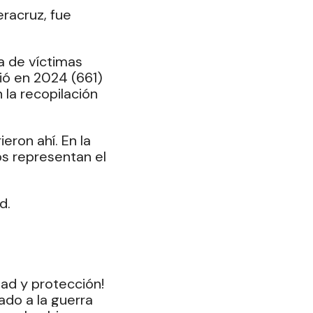
racruz, fue 
a de víctimas 
ió en 2024 (661) 
la recopilación 
eron ahí. En la 
s representan el 
d. 
dad y protección!
do a la guerra 