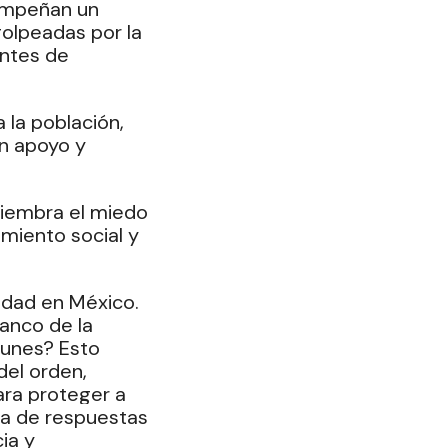
empeñan un 
olpeadas por la 
entes de 
 la población, 
n apoyo y 
siembra el miedo 
miento social y 
idad en México. 
anco de la 
unes? Esto 
el orden, 
ra proteger a 
ta de respuestas 
ia y 