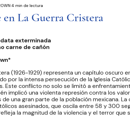
 BROWN
4 min de lectura
residencia
Entrevistas
Notas Informativas
 en La Guerra Cristera
Ciudad de México
El Mundo
Jóvenes opinan
idata exterminada 
mo carne de cañón 
Partidos Políticos
Poder Judicial
Cámara 
own* 
tera (1926-1929) representa un capítulo oscuro en 
o por la intensa persecución de la Iglesia Católic
. Este conflicto no solo se limitó a enfrentamien
én implicó una violenta represión contra los valor
de una gran parte de la población mexicana. La c
ólicos asesinados, que oscila entre 58 y 300 seg
refleja la magnitud de la violencia y el terror que