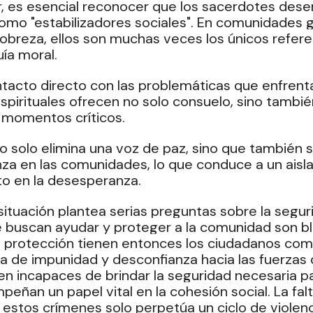
r, es esencial reconocer que los sacerdotes des
como "estabilizadores sociales". En comunidades g
 pobreza, ellos son muchas veces los únicos refer
ía moral.
ntacto directo con las problemáticas que enfrenta
espirituales ofrecen no solo consuelo, sino tambié
 momentos críticos.
o solo elimina una voz de paz, sino que también 
nza en las comunidades, lo que conduce a un aisla
o en la desesperanza.
ituación plantea serias preguntas sobre la segur
e buscan ayudar y proteger a la comunidad son bl
é protección tienen entonces los ciudadanos com
a de impunidad y desconfianza hacia las fuerzas d
n incapaces de brindar la seguridad necesaria pa
eñan un papel vital en la cohesión social. La fal
 estos crímenes solo perpetúa un ciclo de violenc