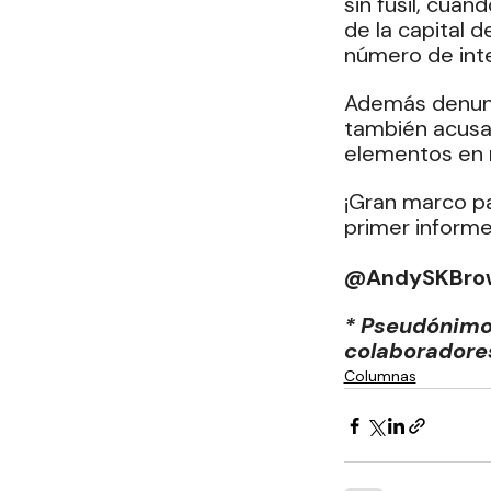
sin fusil, cuan
de la capital 
número de inte
Además denunci
también acusan
elementos en m
¡Gran marco pa
primer inform
@AndySKBro
* Pseudónimo 
colaboradores 
Columnas