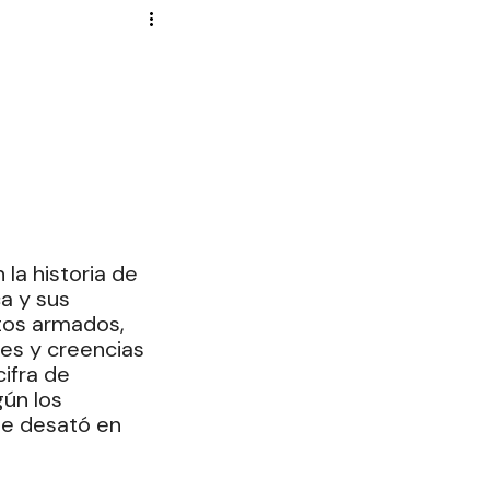
Novela Política
Cultura
Reportajes
Crónica
de Diputados
la historia de 
a y sus 
tos armados, 
es y creencias 
ifra de 
ún los 
 se desató en 