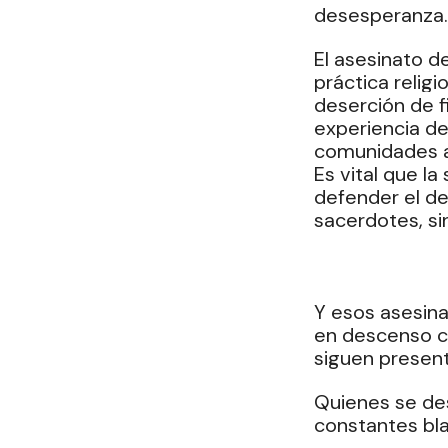
desesperanza.
El asesinato de
práctica religi
deserción de fi
experiencia d
comunidades a 
Es vital que la
defender el der
sacerdotes, si
Y esos asesina
en descenso co
siguen present
Quienes se dese
constantes bla