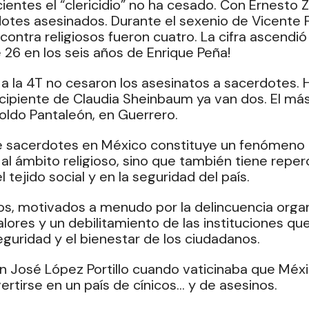
ientes el “clericidio” no ha cesado. Con Ernesto Z
dotes asesinados. Durante el sexenio de Vicente Fo
 contra religiosos fueron cuatro. La cifra ascendió 
e 26 en los seis años de Enrique Peña!
a la 4T no cesaron los asesinatos a sacerdotes. H
ncipiente de Claudia Sheinbaum ya van dos. El más
toldo Pantaleón, en Guerrero.
de sacerdotes en México constituye un fenómeno
 al ámbito religioso, sino que también tiene reper
 tejido social y en la seguridad del país.
s, motivados a menudo por la delincuencia organi
alores y un debilitamiento de las instituciones qu
eguridad y el bienestar de los ciudadanos.
n José López Portillo cuando vaticinaba que Méxic
ertirse en un país de cínicos… y de asesinos.