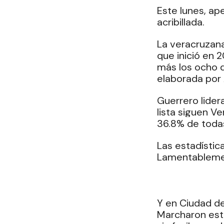
Este lunes, ape
acribillada.
La veracruzana 
que inició en 
más los ocho q
elaborada por 
Guerrero lidera
lista siguen V
36.8% de todas
Las estadística
Lamentableme
Y en Ciudad de
Marcharon este