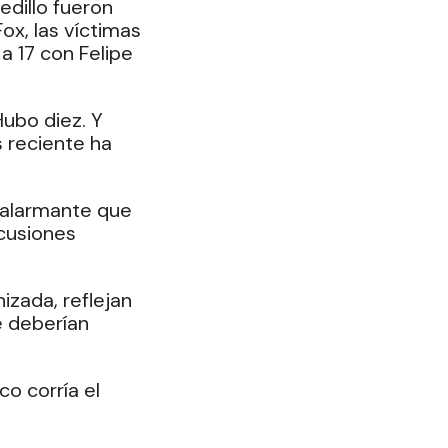
edillo fueron 
x, las víctimas 
a 17 con Felipe 
ubo diez. Y 
 reciente ha 
 alarmante que 
cusiones 
zada, reflejan 
e deberían 
o corría el 