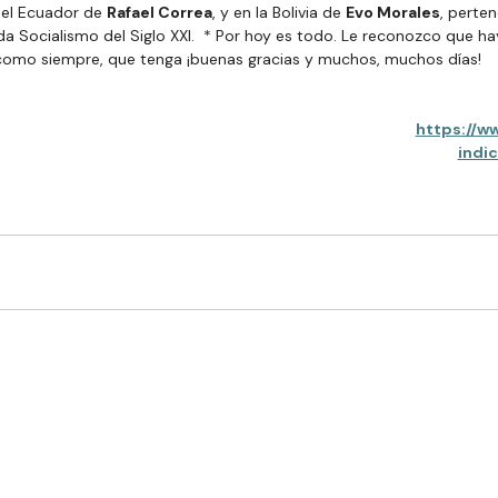
 el Ecuador de 
Rafael Correa
, y en la Bolivia de 
Evo Morales
, perten
 Socialismo del Siglo XXI. 
* Por hoy es todo. Le reconozco que hay
, como siempre, que tenga ¡buenas gracias y muchos, muchos días!
https://w
indi