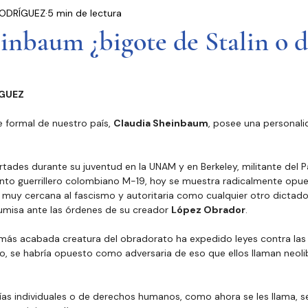
ODRÍGUEZ
5 min de lectura
residencia
Entrevistas
Notas Informativas
inbaum ¿bigote de Stalin o d
Ciudad de México
El Mundo
Jóvenes opinan
GUEZ
 formal de nuestro país, 
Claudia Sheinbaum
, posee una personali
Partidos Políticos
Poder Judicial
Cámara 
bertades durante su juventud en la UNAM y en Berkeley, militante del 
nto guerrillero colombiano M-19, hoy se muestra radicalmente opues
 muy cercana al fascismo y autoritaria como cualquier otro dictador
misa ante las órdenes de su creador 
López Obrador
.
a más acabada creatura del obradorato ha expedido leyes contra las
so, se habría opuesto como adversaria de eso que ellos llaman neoli
as individuales o de derechos humanos, como ahora se les llama, ser