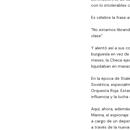
con lo intolerables 
Es célebre la frase at
“No estamos librand
clase”.
Y alentó así a sus 
burguesía en vez de 
meses, la 
Checa
 eje
liquidaban en masac
En la época de Stalin
Soviética, especial
Orquesta Roja. Estas
influencia y la luch
Aquí, ahora, además 
Marina, el espionaje
a cargo de un depen
a través de la nuev