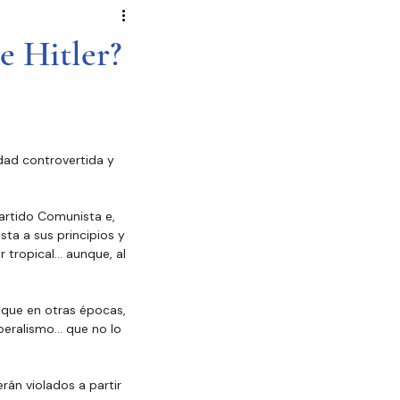
Novela Política
Cultura
e Hitler?
Reportajes
Crónica
dad controvertida y 
de Diputados
Partido Comunista e, 
ta a sus principios y 
 tropical… aunque, al 
 que en otras épocas, 
beralismo… que no lo 
án violados a partir 