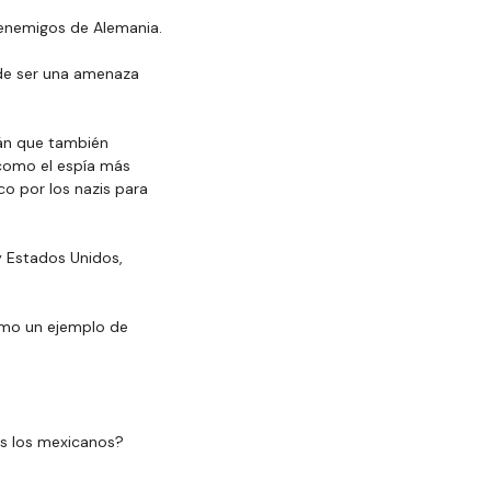
s enemigos de Alemania.
 de ser una amenaza 
mán que también 
como el espía más 
o por los nazis para 
 Estados Unidos, 
omo un ejemplo de 
s los mexicanos?