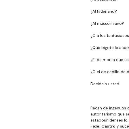
¿Al hitleriano?
¿Al mussoliniano?
¿O a los fantasiosos
¿Qué bigote le acom
¿El de morsa que us
¿O el de cepillo de d
Decídalo usted.
Pecan de ingenuos qu
autoritarismo que se
estadounidenses lo 
Fidel Castro
 y suce