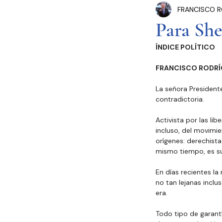
FRANCISCO R
Congreso Cdmx
P
Para She
ÍNDICE POLÍTICO
Seguridad Pública
FRANCISCO RODRÍ
La señora Presidente
Estados y Municipios
contradictoria.
Activista por las li
incluso, del movimie
orígenes: derechista
mismo tiempo, es su
En días recientes l
no tan lejanas inclu
era.
Todo tipo de garantí