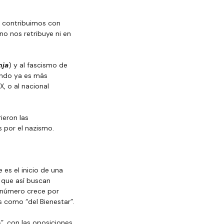
e contribuimos con 
o nos retribuye ni en 
nja
) y al fascismo de 
endo ya es más 
, o al nacional 
ieron las 
 por el nazismo.
es el inicio de una 
 que así buscan 
 número crece por 
s como “del Bienestar”.
”, con las oposiciones, 