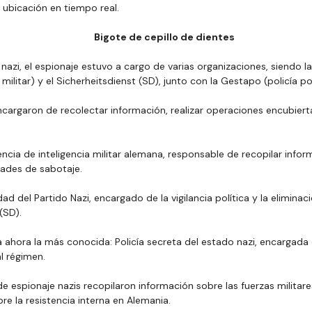
 ubicación en tiempo real.
Bigote de cepillo de dientes
nazi, el espionaje estuvo a cargo de varias organizaciones, siendo l
militar) y el Sicherheitsdienst (SD), junto con la Gestapo (policía pol
cargaron de recolectar información, realizar operaciones encubiert
ncia de inteligencia militar alemana, responsable de recopilar infor
dades de sabotaje.
dad del Partido Nazi, encargado de la vigilancia política y la eliminac
(SD).
ahora la más conocida: Policía secreta del estado nazi, encargada d
l régimen.
e espionaje nazis recopilaron información sobre las fuerzas militares
re la resistencia interna en Alemania.