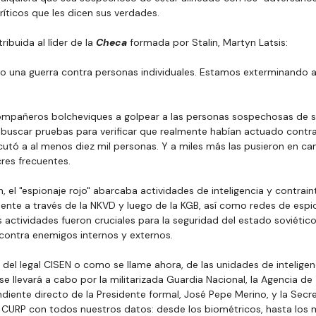
críticos que les dicen sus verdades.
ribuida al líder de la 
Checa
 formada por Stalin, Martyn Latsis:
o una guerra contra personas individuales. Estamos exterminando a
compañeros bolcheviques a golpear a las personas sospechosas de si
buscar pruebas para verificar que realmente habían actuado contra 
cutó a al menos diez mil personas. Y a miles más las pusieron en ca
res frecuentes.
, el "espionaje rojo" abarcaba actividades de inteligencia y contraint
mente a través de la NKVD y luego de la KGB, así como redes de espi
 actividades fueron cruciales para la seguridad del estado soviético
a contra enemigos internos y externos.
del legal CISEN o como se llame ahora, de las unidades de inteligen
 se llevará a cabo por la militarizada Guardia Nacional, la Agencia de
diente directo de la Presidente formal, José Pepe Merino, y la Secr
a CURP con todos nuestros datos: desde los biométricos, hasta los m