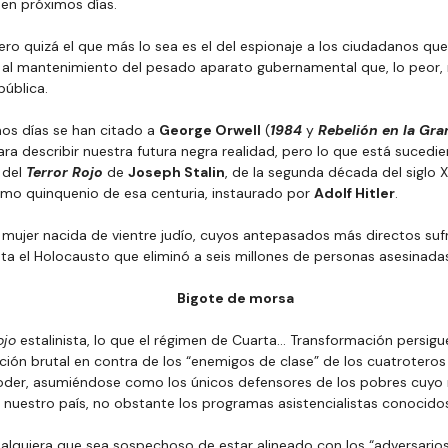
en próximos días.
ero quizá el que más lo sea es el del espionaje a los ciudadanos qu
al mantenimiento del pesado aparato gubernamental que, lo peor, n
pública.
os días se han citado a 
George Orwell
 (
1984
 y 
Rebelión en la Gra
ara describir nuestra futura negra realidad, pero lo que está sucedi
del 
Terror Rojo
 de 
Joseph Stalin
, de la segunda década del siglo XX
imo quinquenio de esa centuria, instaurado por 
Adolf Hitler
.
mujer nacida de vientre judío, cuyos antepasados más directos sufr
ta el Holocausto que eliminó a seis millones de personas asesinadas
Bigote de morsa
ojo 
estalinista, lo que el régimen de Cuarta… Transformación persigue 
ión brutal en contra de los “enemigos de clase” de los cuatroteros
oder, asumiéndose como los únicos defensores de los pobres cuyo
n nuestro país, no obstante los programas asistencialistas conocido
cualquiera que sea sospechoso de estar alineado con los “adversarios