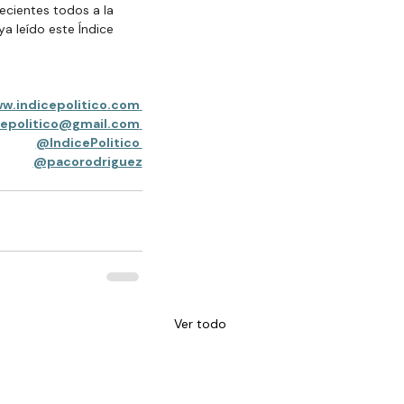
ecientes todos a la 
a leído este Índice 
ww.indicepolitico.com
cepolitico@gmail.com
@IndicePolitico 
@pacorodriguez
Ver todo