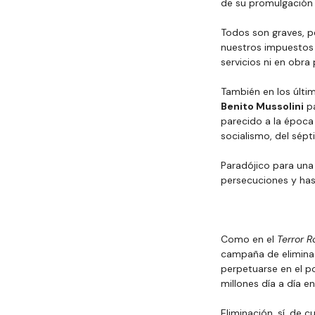
de su promulgación 
Todos son graves, p
nuestros impuestos 
servicios ni en obra 
También en los últim
Benito Mussolini
 p
parecido a la época 
socialismo, del sépt
Paradójico para una 
persecuciones y has
Como en el 
Terror R
campaña de eliminac
perpetuarse en el p
millones día a día e
Eliminación, sí, de 