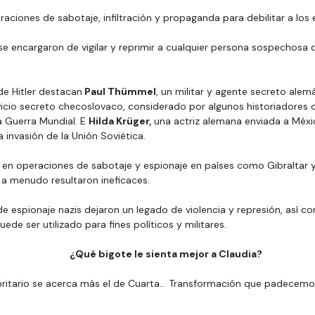
aciones de sabotaje, infiltración y propaganda para debilitar a lo
se encargaron de vigilar y reprimir a cualquier persona sospechosa
.
de Hitler destacan
 Paul Thümmel
, un militar y agente secreto ale
vicio secreto checoslovaco, considerado por algunos historiadores 
 Guerra Mundial. E 
Hilda Krüger,
 una actriz alemana enviada a Méxic
 invasión de la Unión Soviética.
 en operaciones de sabotaje y espionaje en países como Gibraltar y
a menudo resultaron ineficaces.
e espionaje nazis dejaron un legado de violencia y represión, así c
ede ser utilizado para fines políticos y militares.
¿Qué bigote le sienta mejor a Claudia?
oritario se acerca más el de Cuarta… Transformación que padecemo