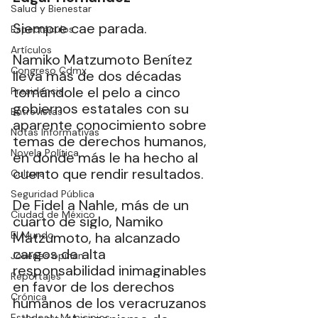
Salud y Bienestar
Siempre cae parada.
Espectáculos
Artículos
Namiko Matzumoto Benítez 
Congreso Cdmx
lleva más de dos décadas 
tomándole el pelo a cinco 
Presidencia
gobiernos estatales con su 
Entrevistas
aparente conocimiento sobre 
Notas Informativas
temas de derechos humanos, 
Novela Política
en donde más le ha hecho al 
cuento que rendir resultados.
Cultura
Seguridad Pública
De
 Fidel a Nahle, más de un 
Ciudad de México
cuarto de siglo, Namiko 
El Mundo
Matzumoto, ha alcanzado 
cargos de alta 
Jóvenes opinan
responsabilidad inimaginables 
Reportajes
en favor de los derechos 
Crónica
humanos de los veracruzanos 
Estados y Municipios