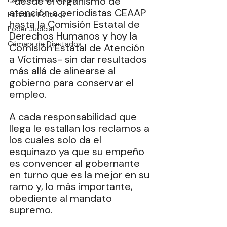
-desde el organismo de 
atención a periodistas CEAAP 
Partidos Políticos
hasta la Comisión Estatal de 
Poder Judicial
Derechos Humanos y hoy la 
Cámara de Diputados
Comisión Estatal de Atención 
a Víctimas- sin dar resultados 
más allá de alinearse al 
gobierno para conservar el 
empleo.
A cada responsabilidad que 
llega le estallan los reclamos a 
los cuales solo da el 
esquinazo ya que su empeño 
es convencer al gobernante 
en turno que es la mejor en su 
ramo y, lo más importante, 
obediente al mandato 
supremo.