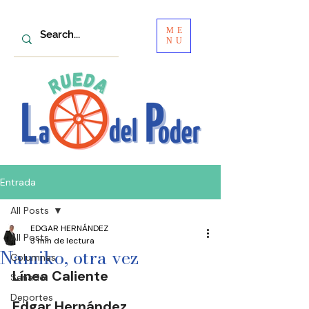
ME
NU
Entrada
All Posts
EDGAR HERNÁNDEZ
All Posts
3 min de lectura
Namiko, otra vez
Columnas
Línea Caliente
Senado
Deportes
Edgar Hernández