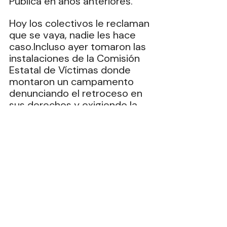
Pública en años anteriores.
Hoy los colectivos le reclaman 
que se vaya, nadie les hace 
caso.Incluso ayer tomaron las 
instalaciones de la Comisión 
Estatal de Víctimas donde 
montaron un campamento 
denunciando el retroceso en 
sus derechos y exigiendo la 
renuncia de esta señora de 
singular apellido, pero la 
funcionaria solo atina a 
responder que “¡Las puertas 
están abiertas!”.
Olga Lidia Salazar, que es 
quien encabeza los colectivos 
en Veracruz, ha dicho que la 
llegada de Matzumoto a dicha 