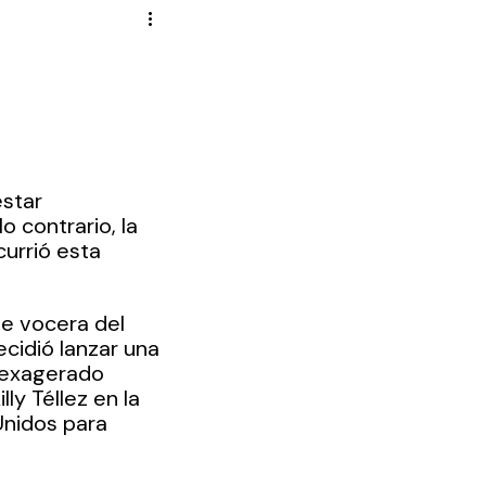
Novela Política
Cultura
Reportajes
Crónica
de Diputados
estar 
 contrario, la 
urrió esta 
te vocera del 
cidió lanzar una 
 exagerado 
ly Téllez en la 
Unidos para 