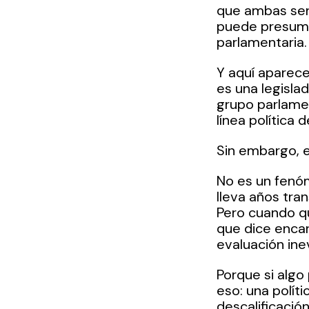
que ambas sena
puede presumir
parlamentaria.
Y aquí aparece
es una legisla
grupo parlamen
línea política d
Sin embargo, el
No es un fenó
lleva años tra
Pero cuando qu
que dice encarn
evaluación ine
Porque si algo
eso: una polít
descalificación