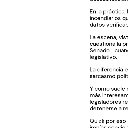
En la práctica
incendiarios q
datos verificab
La escena, vist
cuestiona la p
Senado… cuand
legislativo.
La diferencia 
sarcasmo polít
Y como suele o
más interesante
legisladores re
detenerse a re
Quizá por eso l
ironías convie