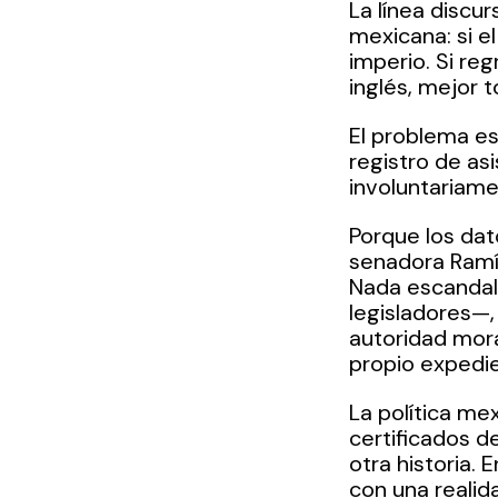
La línea discur
mexicana: si el
imperio. Si reg
inglés, mejor t
El problema es
registro de as
involuntariam
Porque los dat
senadora Ramír
Nada escandal
legisladores—,
autoridad mora
propio expedi
La política mex
certificados d
otra historia. 
con una realid