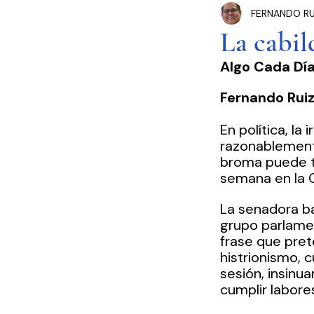
FERNANDO RU
Congreso Cdmx
P
La cabil
Algo Cada Dí
Seguridad Pública
Fernando Ruiz 
Estados y Municipios
En política, la
razonablemente
broma puede te
semana en la 
La senadora ba
grupo parlamen
frase que pret
histrionismo, c
sesión, insinu
cumplir labore