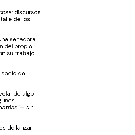
cosa: discursos 
alle de los 
 Una senadora 
n del propio 
n su trabajo 
isodio de 
velando algo 
lgunos 
atrias”— sin 
es de lanzar 