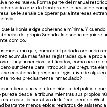
siva no es nueva. Forma parte del manual retórico 
 adversario cruza la frontera, se le acusa de consp
resa, se le señala de operar para intereses extranj
odavía.
 que la ironía exige coherencia mínima. Y cuando s
istencias del propio Senado, la escena adquiere u
ente cómico.
os muestran que, durante el periodo ordinario reci
ez acumula más faltas registradas que la propia Li
oso —hay ausencias justificadas, como ocurre c
 pero suficiente para introducir una pregunta ele
l se cuestiona la presencia legislativa de alguie
ente no es precisamente inmaculado?
icana tiene una vieja tradición: la del político que
e pureza desde la tribuna mientras sus propios 
En este caso, la narrativa de la “cabildera de Wash
ad bastante menos épica: registros de asistenci