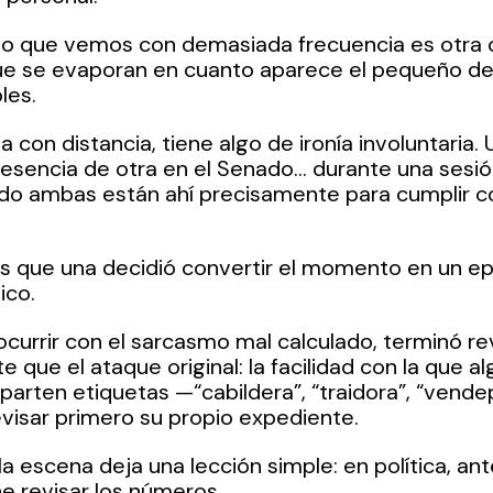
, lo que vemos con demasiada frecuencia es otra 
ue se evaporan en cuanto aparece el pequeño det
les.
a con distancia, tiene algo de ironía involuntaria.
resencia de otra en el Senado… durante una sesió
o ambas están ahí precisamente para cumplir co
es que una decidió convertir el momento en un ep
ico.
currir con el sarcasmo mal calculado, terminó re
 que el ataque original: la facilidad con la que a
parten etiquetas —“cabildera”, “traidora”, “vendep
visar primero su propio expediente.
a escena deja una lección simple: en política, ant
ne revisar los números.