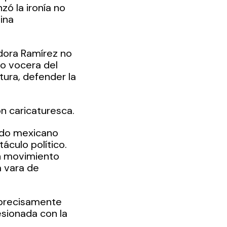
ó la ironía no 
ina 
dora Ramírez no 
o vocera del 
tura, defender la 
ón caricaturesca.
ado mexicano 
áculo político. 
n movimiento 
a vara de 
 precisamente 
esionada con la 