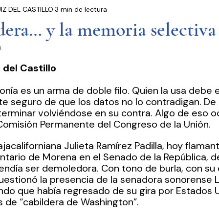
IZ DEL CASTILLO
3 min de lectura
residencia
Entrevistas
Notas Informativas
dera… y la memoria selectiva
a
Ciudad de México
El Mundo
Jóvenes opinan
del Castillo
Partidos Políticos
Poder Judicial
Cámara 
 ironía es un arma de doble filo. Quien la usa debe 
 seguro de que los datos no lo contradigan. De lo
rminar volviéndose en su contra. Algo de eso oc
Comisión Permanente del Congreso de la Unión.
jacaliforniana Julieta Ramírez Padilla, hoy flaman
tario de Morena en el Senado de la República, de
endía ser demoledora. Con tono de burla, con su
uestionó la presencia de la senadora sonorense Lil
ando que había regresado de su gira por Estados 
s de “cabildera de Washington”.