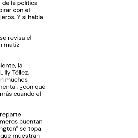
de la política 
irar con el 
eros. Y si habla 
e revisa el 
n matiz 
ente, la 
lly Téllez. 
on muchos 
mental: ¿con qué 
n más cuando el 
 reparte 
números cuentan 
ington” se topa 
a que muestran 