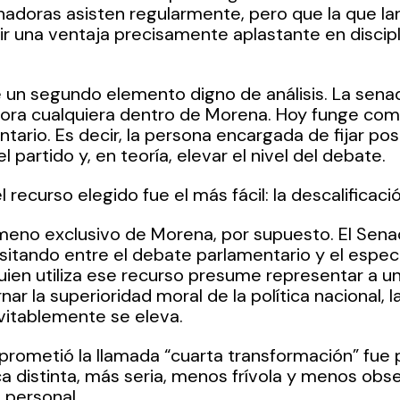
doras asisten regularmente, pero que la que lanz
 una ventaja precisamente aplastante en discipl
 un segundo elemento digno de análisis. La sena
dora cualquiera dentro de Morena. Hoy funge com
tario. Es decir, la persona encargada de fijar pos
el partido y, en teoría, elevar el nivel del debate.
 recurso elegido fue el más fácil: la descalificaci
meno exclusivo de Morena, por supuesto. El Sen
nsitando entre el debate parlamentario y el espect
ien utiliza ese recurso presume representar a u
ar la superioridad moral de la política nacional, l
vitablemente se eleva.
 prometió la llamada “cuarta transformación” fue
ica distinta, más seria, menos frívola y menos obs
 personal.