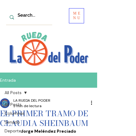
ME
NU
Entrada
All Posts
LA RUEDA DEL PODER
All Posts
3 min de lectura
EL PRIMER TRAMO DE
Columnas
CLAUDIA SHEINBAUM
Senado
Deportes
Jorge Meléndez Preciado