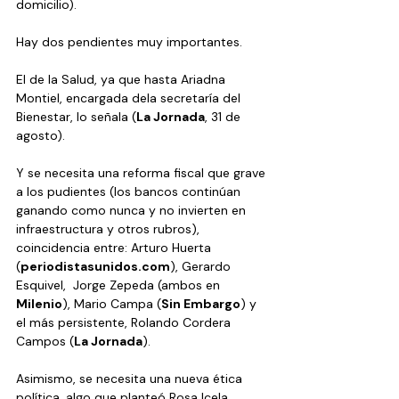
domicilio).
Hay dos pendientes muy importantes.
El de la Salud, ya que hasta Ariadna 
Montiel, encargada dela secretaría del 
Bienestar, lo señala (
La Jornada
, 31 de 
agosto).
Y se necesita una reforma fiscal que grave 
a los pudientes (los bancos continúan 
ganando como nunca y no invierten en 
infraestructura y otros rubros), 
coincidencia entre: Arturo Huerta 
(
periodistasunidos.com
), Gerardo 
Esquivel,  Jorge Zepeda (ambos en 
Milenio
), Mario Campa (
Sin Embargo
) y 
el más persistente, Rolando Cordera 
Campos (
La Jornada
).
Asimismo, se necesita una nueva ética 
política, algo que planteó Rosa Icela 