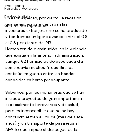
mexicana.
Partidos Políticos
Poder Judicial
En este aspecto, por cierto, la recesión 
que se esperaba y cantaban las 
Cámara de Diputados
inversoras extranjeras no se ha producido 
y tendremos un ligero avance  entre el 0.6 
al 0.8 por ciento del PIB.
Hemos tenido disminución  en la violencia 
que existía en la anterior administración, 
aunque 62 homicidios dolosos cada día 
son todavía muchos. Y que Sinaloa 
continúe en guerra entre las bandas 
conocidas es harto preocupante.
Sabemos, por las mañaneras que se han 
iniciado proyectos de gran importancia, 
especialmente ferroviarios y de salud, 
pero es inconcebible que no se hay 
concluido el tren a Toluca (más de siete 
años) y un transporte de pasajeros al 
AIFA, lo que impide el despegue de la 