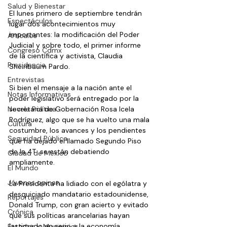
Salud y Bienestar
El lunes primero de septiembre tendrán 
Espectáculos
lugar dos acontecimientos muy 
importantes: la modificación del Poder 
Artículos
Judicial y sobre todo, el primer informe 
Congreso Cdmx
de la científica y activista, Claudia 
Presidencia
Sheinbaum Pardo.
Entrevistas
Si bien el mensaje a la nación ante el 
Notas Informativas
poder legislativo será entregado por la 
Novela Política
secretaria de Gobernación Rosa Icela 
Rodríguez, algo que se ha vuelto una mala 
Cultura
costumbre, los avances y los pendientes 
Seguridad Pública
que ha dejado el llamado Segundo Piso 
de la 4T  se están debatiendo 
Ciudad de México
ampliamente.
El Mundo
Jóvenes opinan
La Presidenta ha lidiado con el ególatra y 
desquiciado mandatario estadounidense, 
Reportajes
Donald Trump, con gran acierto y evitado 
Crónica
que sus políticas arancelarias hayan 
lastimado en serio a la economía 
Estados y Municipios