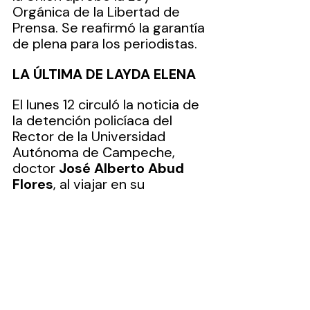
Orgánica de la Libertad de 
Prensa. Se reafirmó la garantía 
de plena para los periodistas.
LA ÚLTIMA DE LAYDA ELENA
El lunes 12 circuló la noticia de 
la detención policíaca del 
Rector de la Universidad 
Autónoma de Campeche, 
doctor 
José Alberto Abud 
Flores
, al viajar en su 
camioneta con un 
acompañante y el chofer.
La acción se derivó de una 
“denuncia anónima” de que en 
ese vehículo viajaban 
personas sospechosas de 