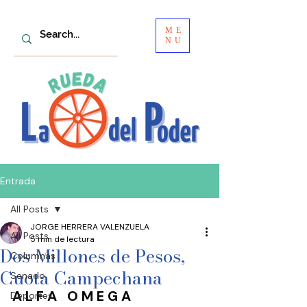
ME
NU
Entrada
All Posts
JORGE HERRERA VALENZUELA
All Posts
5 min de lectura
Dos Millones de Pesos,
Columnas
Cuota Campechana
Senado
A L F A   O M E G A 
Deportes