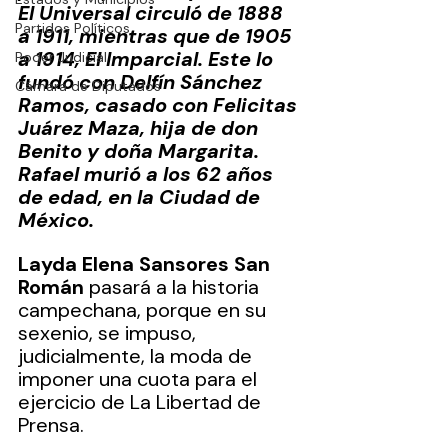
El Universal circuló de 1888 
Partidos Políticos
a 1911, mientras que de 1905 
a 1914, El Imparcial. Este lo 
Poder Judicial
fundó con Delfín Sánchez 
Cámara de Diputados
Ramos, casado con Felicitas 
Juárez Maza, hija de don 
Benito y doña Margarita. 
Rafael murió a los 62 años 
de edad, en la Ciudad de 
México. 
Layda Elena Sansores San 
Román
 pasará a la historia 
campechana, porque en su 
sexenio, se impuso, 
judicialmente, la moda de 
imponer una cuota para el 
ejercicio de La Libertad de 
Prensa.