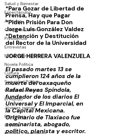
Salud y Bienestar
*Para Gozar de Libertad de 
Espectáculos
Prensa, Hay que Pagar 
Artículos
*Piden Prisión Para Don 
Jorge Luis González Valdez 
Congreso Cdmx
*Detención y Destitución 
Presidencia
del Rector de la Universidad  
Entrevistas
JORGE HERRERA VALENZUELA
Notas Informativas
Novela Política
El pasado martes 13 se 
Cultura
cumplieron 124 años de la 
Seguridad Pública
muerte del oaxaqueño 
Rafael Reyes Spíndola, 
Ciudad de México
fundador de los diarios El 
El Mundo
Universal y El Imparcial, en 
Jóvenes opinan
la Capital Mexicana. 
Originario de Tlaxiaco fue 
Reportajes
seminarista, abogado, 
Crónica
político, pianista y escritor. 
Estados y Municipios