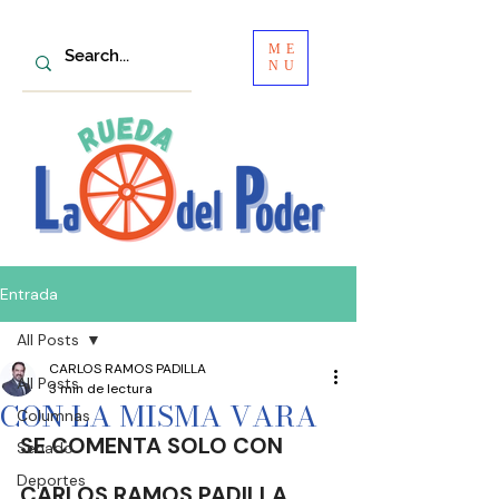
ME
NU
Entrada
All Posts
CARLOS RAMOS PADILLA
All Posts
3 min de lectura
CON LA MISMA VARA
Columnas
SE COMENTA SOLO CON
Senado
Deportes
CARLOS RAMOS PADILLA