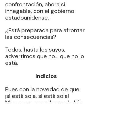
confrontación, ahora sí 
innegable, con el gobierno 
estadounidense.
¿Está preparada para afrontar 
las consecuencias?
Todos, hasta los suyos, 
advertimos que no… que no lo 
está.
Indicios
Pues con la novedad de que 
¡sí está sola, sí está sola! 
Morena ya no es lo que había 
llegado a ser. El cochinero al 
interior del partido, las 
reyertas entre sus aspirantes, 