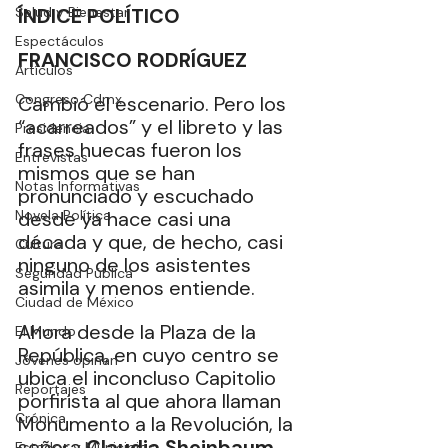
Salud y Bienestar
ÍNDICE POLÍTICO
Espectáculos
FRANCISCO RODRÍGUEZ
Artículos
Congreso Cdmx
Cambió el escenario. Pero los 
“acarreados” y el libreto y las 
Presidencia
frases huecas fueron los 
Entrevistas
mismos que se han 
Notas Informativas
pronunciado y escuchado 
Novela Política
desde ya hace casi una 
década y que, de hecho, casi 
Cultura
ninguno de los asistentes 
Seguridad Pública
asimila y menos entiende.
Ciudad de México
Ahora desde la Plaza de la 
El Mundo
República, en cuyo centro se 
Jóvenes opinan
ubica el inconcluso Capitolio 
Reportajes
porfirista al que ahora llaman 
Crónica
Monumento a la Revolución, la 
señora 
Claudia Sheinbaum
Estados y Municipios