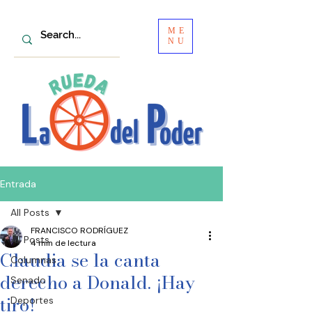
ME
NU
Entrada
All Posts
FRANCISCO RODRÍGUEZ
All Posts
4 min de lectura
Claudia se la canta
Columnas
derecho a Donald. ¡Hay
Senado
tiro!
Deportes