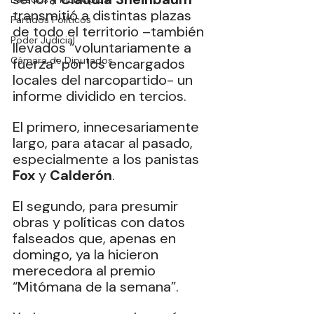
transmitió a distintas plazas 
Partidos Políticos
de todo el territorio –también 
Poder Judicial
llevados “voluntariamente a 
Cámara de Diputados
fuerza” por los encargados 
locales del narcopartido- un 
informe dividido en tercios.
El primero, innecesariamente 
largo, para atacar al pasado, 
especialmente a los panistas 
Fox 
y 
Calderón
.
El segundo, para presumir 
obras y políticas con datos 
falseados que, apenas en 
domingo, ya la hicieron 
merecedora al premio 
“Mitómana de la semana”.