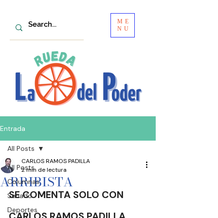
ME
NU
Entrada
All Posts
CARLOS RAMOS PADILLA
All Posts
2 min de lectura
ARRIBISTA
Columnas
SE COMENTA SOLO CON
Senado
Deportes
CARLOS RAMOS PADILLA