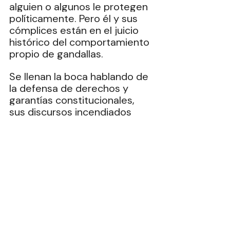
alguien o algunos le protegen 
políticamente. Pero él y sus 
cómplices están en el juicio 
histórico del comportamiento 
propio de gandallas. 
Se llenan la boca hablando de 
la defensa de derechos y 
garantías constitucionales, 
sus discursos incendiados 
atacan a la mafia en el poder 
(no las suya, por supuesto), 
sus contenidos son cargados 
de revanchismo y amargura y 
su reducido y contestatario 
lenguaje llama a la bronca de 
barrio, a navajazos verbales. 
Que cumplan con las 
fantasiosas y demagógicas 