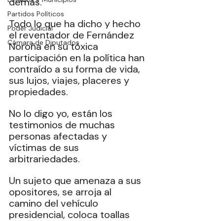
demás. 
Partidos Políticos
Todo lo que ha dicho y hecho 
Poder Judicial
el reventador de Fernández 
Cámara de Diputados
Noroña en su tóxica 
participación en la política han 
contraído a su forma de vida, 
sus lujos, viajes, placeres y 
propiedades. 
No lo digo yo, están los 
testimonios de muchas 
personas afectadas y 
víctimas de sus 
arbitrariedades. 
Un sujeto que amenaza a sus 
opositores, se arroja al 
camino del vehículo 
presidencial, coloca toallas 