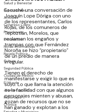
Salud y Bienestar
Escuché una conversación de 
Espectáculos
Joaquín Lope Dóriga con uno 
Artículos
de los representantes, Carlos 
Congreso Cdmx
Rojas, de los comuneros de 
Presidencia
Tepoztlán, Morelos, que 
reclaman los engaños y 
Entrevistas
trampas con que Fernández 
Notas Informativas
Noroña se hizo “propietario” 
Novela Política
de un predio de manera 
irregular. 
Cultura
Seguridad Pública
Tienen el derecho de 
Ciudad de México
manifestarse y exigir lo que es 
El Mundo
suyo. Lo que llama la atención 
es la facilidad con que algunos 
Jóvenes opinan
personajes mienten y abusan, 
Reportajes
gozan de recursos que no se 
Crónica
han ganado y explotan a los 
Estados y Municipios