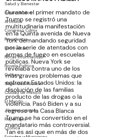
Salud y Bienestar
Durante el primer mandato de 
Espectáculos
Trump se registró una 
Artículos
multitudinaria manifestación 
Congreso Cdmx
en la Quinta avenida de Nueva 
Presidencia
York demandando seguridad 
por la serie de atentados con 
Entrevistas
armas de fuego en escuelas 
Notas Informativas
públicas. Nueva York se 
Novela Política
revelaba contra uno de los 
más graves problemas que 
Cultura
enfrenta Estados Unidos: la 
Seguridad Pública
disolución de las familias 
Ciudad de México
producto de las drogas o la 
El Mundo
violencia. Pasó Biden y a su 
regreso a la Casa Blanca 
Jóvenes opinan
Trump se ha convertido en el 
Reportajes
mandatario más controversial. 
Crónica
Tan es así que en más de dos 
Estados y Municipios