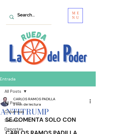
ME
NU
Entrada
All Posts
CARLOS RAMOS PADILLA
All Posts
3 min de lectura
ANTITRUMP
Columnas
SE COMENTA SOLO CON
Senado
Deportes
CARLOS RAMOS PADILLA