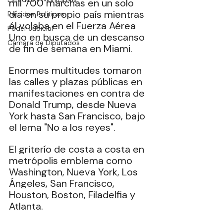
mil 700 marchas en un solo 
día en su propio país mientras 
Partidos Políticos
él volaba en el Fuerza Aérea 
Poder Judicial
Uno en busca de un descanso 
Cámara de Diputados
de fin de semana en Miami. 
Enormes multitudes tomaron 
las calles y plazas públicas en 
manifestaciones en contra de 
Donald Trump, desde Nueva 
York hasta San Francisco, bajo 
el lema "No a los reyes". 
El griterío de costa a costa en 
metrópolis emblema como 
Washington, Nueva York, Los 
Ángeles, San Francisco, 
Houston, Boston, Filadelfia y 
Atlanta. 