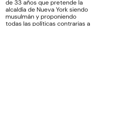
de 33 años que pretende la 
alcaldía de Nueva York siendo 
musulmán y proponiendo 
todas las políticas contrarias a 
lo que determina el inquilino 
de la Casa Blanca. 
Las próximas cartas fuertes 
de Trump serán el acuerdo 
comercial con América del 
Norte y el freno a los cárteles 
del narcotráfico en Venezuela, 
Nicaragua, Colombia (Trump 
anunció este domingo el fin 
de la ayuda financiera a 
Colombia por su inacción en la 
lucha contra el narcotráfico, y 
calificó a Gustavo Petro, como 
"un líder del narcotráfico") y 
México en donde 