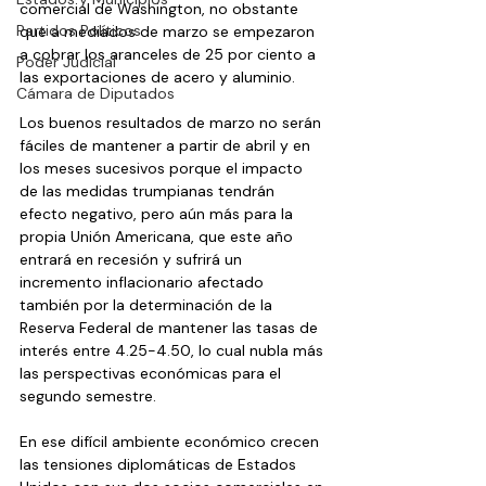
comercial de Washington, no obstante 
Partidos Políticos
que a mediados de marzo se empezaron 
a cobrar los aranceles de 25 por ciento a 
Poder Judicial
las exportaciones de acero y aluminio.
Cámara de Diputados
Los buenos resultados de marzo no serán 
fáciles de mantener a partir de abril y en 
los meses sucesivos porque el impacto 
de las medidas trumpianas tendrán 
efecto negativo, pero aún más para la 
propia Unión Americana, que este año 
entrará en recesión y sufrirá un 
incremento inflacionario afectado 
también por la determinación de la 
Reserva Federal de mantener las tasas de 
interés entre 4.25-4.50, lo cual nubla más 
las perspectivas económicas para el 
segundo semestre.
En ese difícil ambiente económico crecen 
las tensiones diplomáticas de Estados 