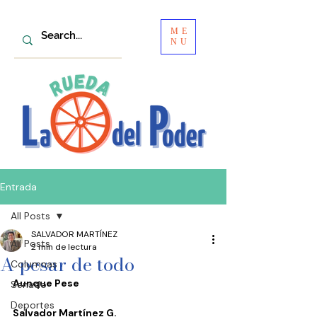
ME
NU
Entrada
All Posts
SALVADOR MARTÍNEZ
All Posts
2 min de lectura
A pesar de todo
Columnas
Aunque Pese
Senado
Deportes
Salvador Martínez G.