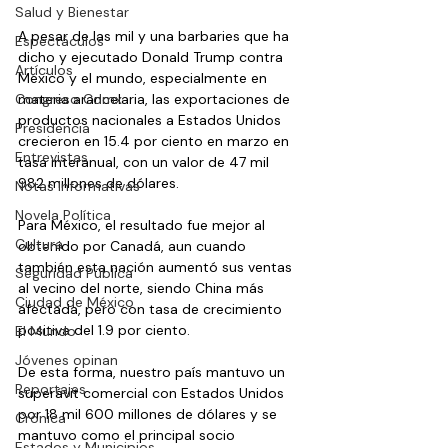
Salud y Bienestar
A pesar de las mil y una barbaries que ha 
Espectáculos
dicho y ejecutado Donald Trump contra 
Artículos
México y el mundo, especialmente en 
Congreso Cdmx
materia arancelaria, las exportaciones de 
productos nacionales a Estados Unidos 
Presidencia
crecieron en 15.4 por ciento en marzo en 
Entrevistas
tasa interanual, con un valor de 47 mil 
982 millones de dólares.
Notas Informativas
Novela Política
Para México, el resultado fue mejor al 
Cultura
obtenido por Canadá, aun cuando 
también esta nación aumentó sus ventas 
Seguridad Pública
al vecino del norte, siendo China más 
Ciudad de México
afectada, pero con tasa de crecimiento 
positiva del 1.9 por ciento.
El Mundo
Jóvenes opinan
De esta forma, nuestro país mantuvo un 
Reportajes
superávit comercial con Estados Unidos 
por 18 mil 600 millones de dólares y se 
Crónica
mantuvo como el principal socio 
Estados y Municipios