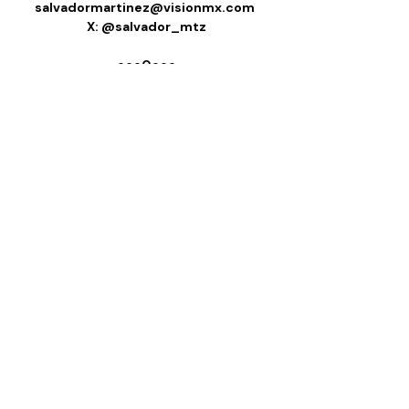
salvadormartinez@visionmx.com
X: @salvador_mtz
ooo0ooo
Columnas
Entradas recientes
Ver todo