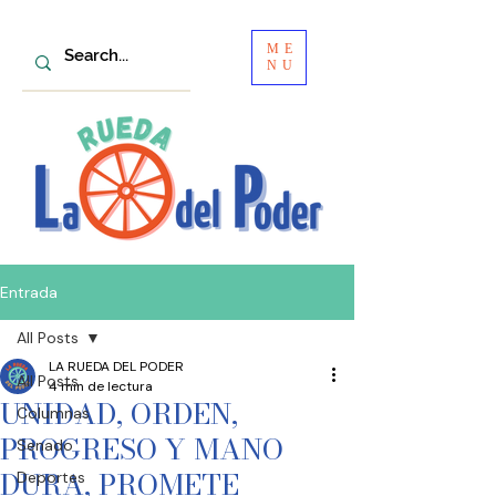
ME
NU
Entrada
All Posts
LA RUEDA DEL PODER
All Posts
4 min de lectura
UNIDAD, ORDEN,
Columnas
PROGRESO Y MANO
Senado
DURA, PROMETE
Deportes