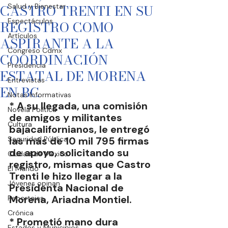
CASTRO TRENTI EN SU
Salud y Bienestar
Espectáculos
REGISTRO COMO
Artículos
ASPIRANTE A LA
Congreso Cdmx
COORDINACIÓN
Presidencia
ESTATAL DE MORENA
Entrevistas
EN BC
Notas Informativas
* A su llegada, una comisión 
Novela Política
de amigos y militantes 
Cultura
bajacalifornianos, le entregó 
Seguridad Pública
las más de 10 mil 795 firmas 
de apoyo, solicitando su 
Ciudad de México
registro, mismas que Castro 
El Mundo
Trenti le hizo llegar a la 
Jóvenes opinan
Presidenta Nacional de 
Morena, Ariadna Montiel.
Reportajes
Crónica
* Prometió mano dura 
Estados y Municipios