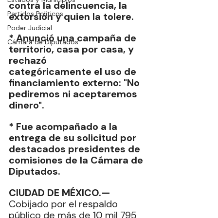
contra la delincuencia, la 
Partidos Políticos
extorsión y quien la tolere.
Poder Judicial
* Anunció una campaña de 
Cámara de Diputados
territorio, casa por casa, y 
rechazó
categóricamente el uso de 
financiamiento externo: "No 
pediremos ni aceptaremos 
dinero".
* Fue acompañado a la 
entrega de su solicitud por 
destacados presidentes de 
comisiones de la Cámara de 
Diputados.
CIUDAD DE MÉXICO.— 
Cobijado por el respaldo 
público de más de 10 mil 795 