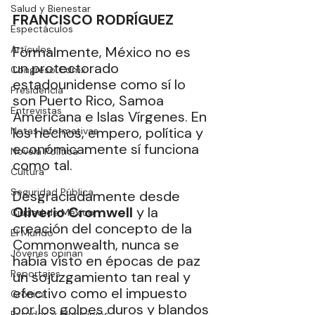
Salud y Bienestar
FRANCISCO RODRÍGUEZ
Espectáculos
Artículos
Formalmente, México no es 
un protectorado 
Congreso Cdmx
estadounidense como sí lo 
Presidencia
son Puerto Rico, Samoa 
Entrevistas
Americana e Islas Vírgenes. En 
los hechos, empero, política y 
Notas Informativas
económicamente sí funciona 
Novela Política
como tal.
Cultura
Seguridad Pública
Desgraciadamente desde 
Oliverio Cromwell
 y la 
Ciudad de México
creación del concepto de la 
El Mundo
Commonwealth, nunca se 
Jóvenes opinan
había visto en épocas de paz 
Reportajes
un sojuzgamiento tan real y 
efectivo como el impuesto 
Crónica
por los golpes duros y blandos 
Estados y Municipios