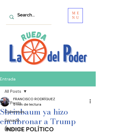
ME
NU
Entrada
All Posts
FRANCISCO RODRÍGUEZ
All Posts
5 min de lectura
Sheinbaum ya hizo
Columnas
encabronar a Trump
Senado
ÍNDICE POLÍTICO
Deportes