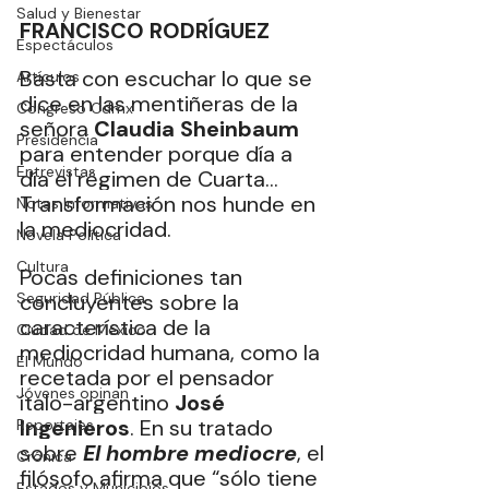
Salud y Bienestar
FRANCISCO RODRÍGUEZ
Espectáculos
Basta con escuchar lo que se 
Artículos
dice en las mentiñeras de la 
Congreso Cdmx
señora 
Claudia Sheinbaum
Presidencia
para entender porque día a 
Entrevistas
día el régimen de Cuarta… 
Transformación nos hunde en 
Notas Informativas
la mediocridad.
Novela Política
Cultura
Pocas definiciones tan 
Seguridad Pública
concluyentes sobre la 
característica de la 
Ciudad de México
mediocridad humana, como la 
El Mundo
recetada por el pensador 
Jóvenes opinan
ítalo-argentino 
José 
Ingenieros
. En su tratado 
Reportajes
sobre 
El hombre mediocre
, el 
Crónica
filósofo afirma que “sólo tiene 
Estados y Municipios