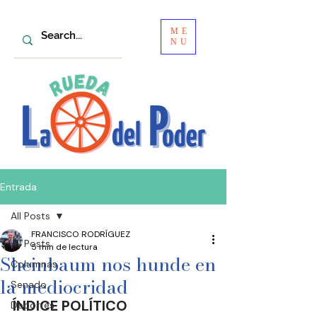
ME
NU
Entrada
All Posts
FRANCISCO RODRÍGUEZ
All Posts
5 min de lectura
Sheinbaum nos hunde en
Columnas
la mediocridad
Senado
ÍNDICE POLÍTICO
Deportes