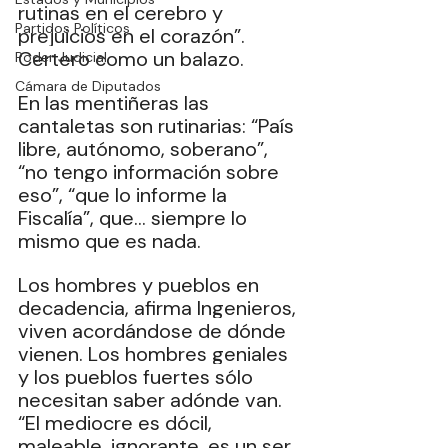
rutinas en el cerebro y 
Partidos Políticos
prejuicios en el corazón”. 
Certero como un balazo.
Poder Judicial
Cámara de Diputados
En las mentiñeras las 
cantaletas son rutinarias: “País 
libre, autónomo, soberano”, 
“no tengo información sobre 
eso”, “que lo informe la 
Fiscalía”, que… siempre lo 
mismo que es nada.
Los hombres y pueblos en 
decadencia, afirma Ingenieros, 
viven acordándose de dónde 
vienen. Los hombres geniales 
y los pueblos fuertes sólo 
necesitan saber adónde van. 
“El mediocre es dócil, 
maleable, ignorante, es un ser 