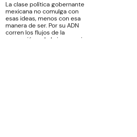
La clase política gobernante 
mexicana no comulga con 
esas ideas, menos con esa 
manera de ser. Por su ADN 
corren los flujos de la 
corrupción y de la ignorancia, 
de la supina mediocridad, la 
que les acerca dinero, poder 
desmedido y caprichatos al 
gusto. Cada vez producimos 
más comaladas sexenales de 
millonarios que la anterior 
marca registrada.
Andrés Manuel López Obrador 
sí lo entendió y por ello se 
retiró a Casa “La Chingada”.
Dejó a Claudia Sheinbaum en 
Palacio Nacional para que 