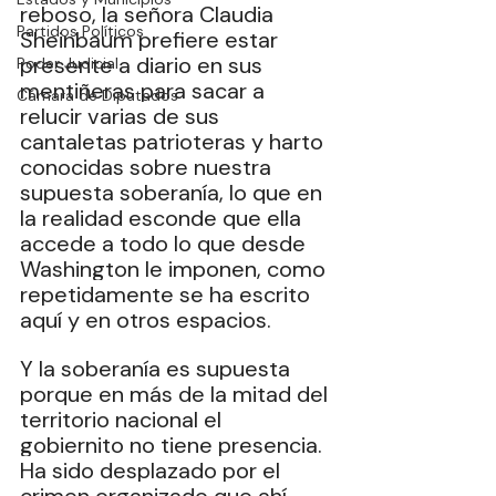
reboso, la señora Claudia 
Partidos Políticos
Sheinbaum prefiere estar 
presente a diario en sus 
Poder Judicial
mentiñeras para sacar a 
Cámara de Diputados
relucir varias de sus 
cantaletas patrioteras y harto 
conocidas sobre nuestra 
supuesta soberanía, lo que en 
la realidad esconde que ella 
accede a todo lo que desde 
Washington le imponen, como 
repetidamente se ha escrito 
aquí y en otros espacios.
Y la soberanía es supuesta 
porque en más de la mitad del 
territorio nacional el 
gobiernito no tiene presencia. 
Ha sido desplazado por el 