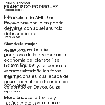
Salud y Bienestar
FRANCISCO RODRÍGUEZ
Espectáculos
Artículos
La inquilina de AMLO en 
Palacio Nacional bien podría 
Congreso Cdmx
definirse con aquel anuncio 
Presidencia
del insecticida:
Entrevistas
Siendo la mujer 
Notas Informativas
aparentemente más 
Novela Política
poderosa de la decimocuarta 
Cultura
economía del planeta “¡se 
Seguridad Pública
hace chiquita!” y, tal como su 
creador, desdeña los foros 
Ciudad de México
internacionales, cual acaba de 
El Mundo
ocurrir con el Foro Económico 
Jóvenes opinan
celebrado en Davos, Suiza.
Reportajes
Mordiéndose la trenza y 
Crónica
tapándose el rostro con el 
Estados y Municipios