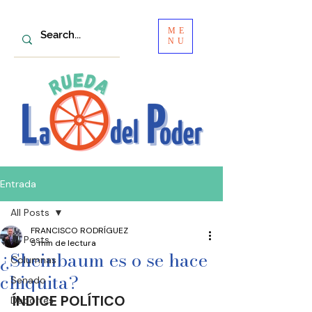
ME
NU
Entrada
All Posts
FRANCISCO RODRÍGUEZ
All Posts
5 min de lectura
¿Sheinbaum es o se hace
Columnas
chiquita?
Senado
ÍNDICE POLÍTICO
Deportes