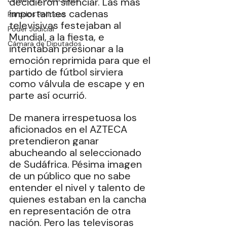
decidieron silenciar. Las más 
importantes cadenas 
Partidos Políticos
televisivas festejaban al 
Poder Judicial
Mundial, a la fiesta, e 
Cámara de Diputados
intentaban presionar a la 
emoción reprimida para que el 
partido de fútbol sirviera 
como válvula de escape y en 
parte así ocurrió. 
De manera irrespetuosa los 
aficionados en el AZTECA 
pretendieron ganar 
abucheando al seleccionado 
de Sudáfrica. Pésima imagen 
de un público que no sabe 
entender el nivel y talento de 
quienes estaban en la cancha 
en representación de otra 
nación. Pero las televisoras 