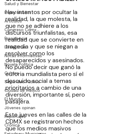
Salud y Bienestar
Hay intentos por ocultar la 
Espectáculos
realidad, la que molesta, la 
Artículos
que no se adhiere a los 
Congreso Cdmx
discursos triunfalistas, esa 
Presidencia
realidad que se convierte en 
tragedia y que se niegan a 
Entrevistas
resolver como los 
Notas Informativas
desaparecidos y asesinados. 
Novela Política
No puedo decir que ganó la 
euforia mundialista pero sí el 
Cultura
descuido social a temas 
Seguridad Pública
prioritarios a cambio de una 
Ciudad de México
diversión, importante sí, pero 
El Mundo
pasajera. 
Jóvenes opinan
Este jueves en las calles de la 
Reportajes
CDMX se registraron hechos 
Crónica
que los medios masivos 
Estados y Municipios