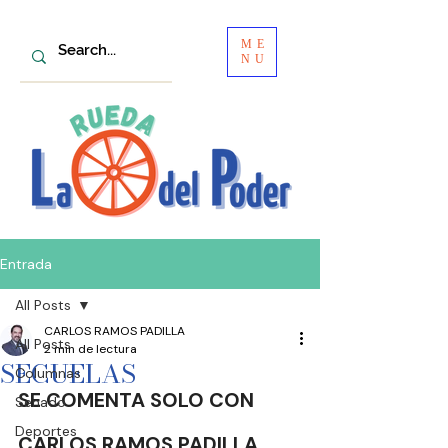
ME
NU
Entrada
All Posts
CARLOS RAMOS PADILLA
All Posts
2 min de lectura
SECUELAS
Columnas
SE COMENTA SOLO CON
Senado
Deportes
CARLOS RAMOS PADILLA