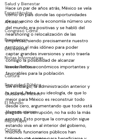
Salud y Bienestar
Hace un par de años atrás, México se veía 
Espectáculos
como un país donde las oportunidades 
de ser vecino de la economía número uno 
Artículos
del mundo era positivas y se habló del 
Congreso Cdmx
nearshoring o relocalización de las 
Presidencia
empresas, siendo precisamente nuestro 
territorio el más idóneo para poder 
Entrevistas
captar grandes inversiones y esto traería 
Notas Informativas
consigo la posibilidad de alcanzar 
Novela Política
crecimientos económicos importantes y 
favorables para la población.
Cultura
Seguridad Pública
Sin embargo, la administración anterior y 
la actual, fieles a su ideología, de que lo 
Ciudad de México
mejor para México es reconstruir todo 
El Mundo
desde cero, argumentando que todo está 
Jóvenes opinan
plagado de corrupción, no ha sido la más 
sensata. Esto porque la corrupción sigue 
Reportajes
estando viva en al interior del gobierno, 
Crónica
muchos funcionarios públicos han 
utilizado sus cargos para beneficiarse y 
Estados y Municipios