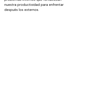
nuestra productividad para enfrentar 
después los externos.
...
Artículos
Entradas recientes
Ver todo