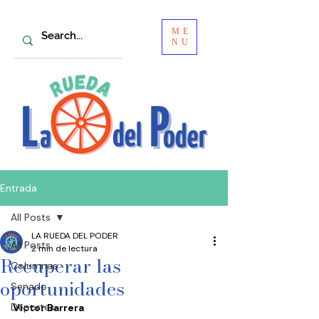
ME
NU
Entrada
All Posts
LA RUEDA DEL PODER
All Posts
2 min de lectura
Recuperar las
Columnas
oportunidades
Senado
Deportes
Víctor Barrera