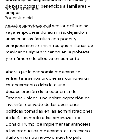
de paso otorgar beneficios a familiares y 
Partidos Políticos
amigos.
Poder Judicial
Esto ha creado que el sector político se 
Cámara de Diputados
vaya empoderando aún más, dejando a 
unas cuantas familias con poder y 
enriquecimiento, mientras que millones de 
mexicanos siguen viviendo en la pobreza 
y el número de ellos va en aumento.
Ahora que la economía mexicana se 
enfrenta a serios problemas como es un 
estancamiento debido a una 
desaceleración de la economía de 
Estados Unidos, una pobre captación de 
inversión derivado de las decisiones 
políticas tomadas en las administraciones 
de la 4T, sumado a las amenazas de 
Donald Trump, de implementar aranceles 
a los productos mexicanos, es necesario 
darle un rumbo nuevo a nuestro país.