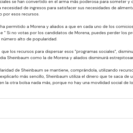
iales se han convertido en el arma más poderosa para someter y 
la necesidad de ingresos para satisfacer sus necesidades de alimenta
o por esos recursos.
ha permitido a Morena y aliados a que en cada uno de los comicios 
frase " Si no votas por los candidatos de Morena, puedes perder los p
el número alto de popularidad.
que los recursos para dispersar esos "programas sociales", disminuy
dia Sheinbaum como la de Morena y aliados disminuirá estrepitos
laridad de Sheinbaum se mantiene, comprándola, utilizando recurso
explicarlo más sencillo, Sheinbaum utiliza el dinero que te saca de u
en la otra bolsa nada más, porque no hay una movilidad social de l