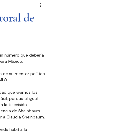
Novela Política
Cultura
toral de
Reportajes
Crónica
de Diputados
un número que debería 
para México.
 de su mentor político 
MLO.
dad que vivimos los 
cil, porque al igual 
 la televisión, 
anencia de Sheinbaum 
r a Claudia Sheinbaum.
nde habita, la 