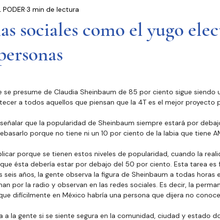
L PODER
3 min de lectura
residencia
Entrevistas
Notas Informativas
s sociales como el yugo elec
personas
Ciudad de México
El Mundo
Jóvenes opinan
Partidos Políticos
Poder Judicial
Cámara 
 se presume de Claudia Sheinbaum de 85 por ciento sigue siendo 
tecer a todos aquellos que piensan que la 4T es el mejor proyecto 
ñalar que la popularidad de Sheinbaum siempre estará por debajo
basarlo porque no tiene ni un 10 por ciento de la labia que tiene A
icar porque se tienen estos niveles de popularidad, cuando la reali
que ésta debería estar por debajo del 50 por ciento. Esta tarea es fá
s seis años, la gente observa la figura de Sheinbaum a todas horas en
an por la radio y observan en las redes sociales. Es decir, la perm
ue difícilmente en México habría una persona que dijera no conoce
a a la gente si se siente segura en la comunidad, ciudad y estado do