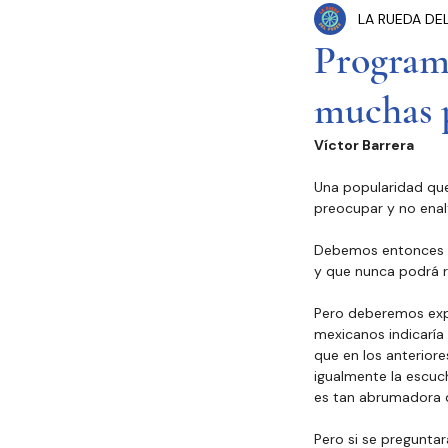
LA RUEDA DE
Congreso Cdmx
P
Programa
muchas 
Seguridad Pública
Víctor Barrera
Estados y Municipios
Una popularidad que
preocupar y no enal
Debemos entonces se
y que nunca podrá re
Pero deberemos expl
mexicanos indicaría 
que en los anteriore
igualmente la escuch
es tan abrumadora q
Pero si se preguntar