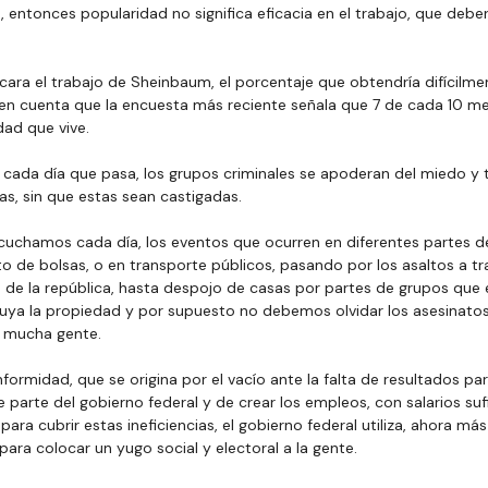
 entonces popularidad no significa eficacia en el trabajo, que debería
ificara el trabajo de Sheinbaum, el porcentaje que obtendría difícilme
en cuenta que la encuesta más reciente señala que 7 de cada 10 me
dad que vive.
 cada día que pasa, los grupos criminales se apoderan del miedo y 
s, sin que estas sean castigadas.
uchamos cada día, los eventos que ocurren en diferentes partes del
to de bolsas, o en transporte públicos, pasando por los asaltos a trai
 de la república, hasta despojo de casas por partes de grupos que e
suya la propiedad y por supuesto no debemos olvidar los asesinatos 
e mucha gente.
formidad, que se origina por el vacío ante la falta de resultados para
e parte del gobierno federal y de crear los empleos, con salarios suf
ara cubrir estas ineficiencias, el gobierno federal utiliza, ahora más
ara colocar un yugo social y electoral a la gente.