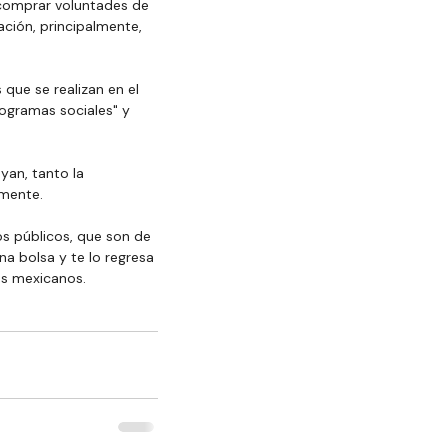
comprar voluntades de 
ción, principalmente, 
que se realizan en el 
rogramas sociales" y 
an, tanto la 
amente.
s públicos, que son de 
na bolsa y te lo regresa 
os mexicanos.