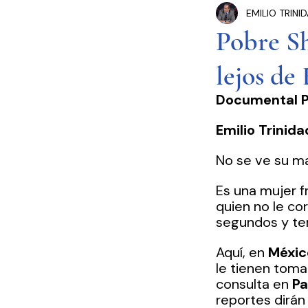
EMILIO TRINI
Congreso Cdmx
P
Pobre S
lejos de
Seguridad Pública
Documental Po
Estados y Municipios
Emilio Trinida
No se ve su ma
Es una mujer fr
quien no le cor
segundos y ter
Aquí, en 
Méxic
le tienen toma
consulta en 
Pa
reportes dirán 