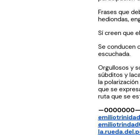
Frases que de
hediondas, eng
Sí creen que e
Se conducen co
escuchada. 
Orgullosos y s
súbditos y lac
la polarización
que se expresa
ruta que se es
—0000000
emiliotrinid
emiliotrinda
la.rueda.del