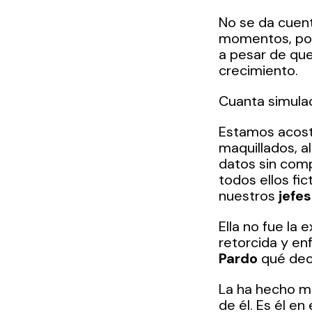
No se da cuent
momentos, porq
a pesar de que
crecimiento. 
Cuanta simulac
Estamos acost
maquillados, al
datos sin com
todos ellos fic
nuestros 
jefes
Ella no fue la 
retorcida y en
Pardo
 qué dec
La ha hecho me
de él. Es él en