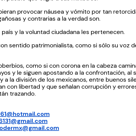
bieran provocar náusea y vómito por tan retorci
añosas y contrarias a la verdad son. 
l país y la voluntad ciudadana les pertenecen. 
n sentido patrimonialista, como si sólo su voz d
oberbios, como si con corona en la cabeza camin
ayos y le siguen apostando a la confrontación, al 
 y a la división de los mexicanos, entre buenos si
n con libertad y que señalan corrupción y errores 
tán trazando. 
—
ad61@hotmail.com
d6131@gmail.com
.podermx@gmail.com