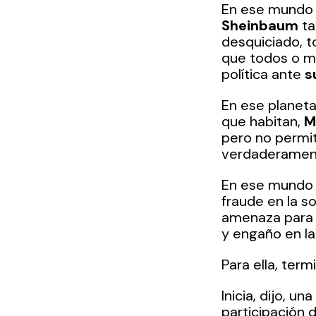
En ese mundo p
Sheinbaum
 t
desquiciado, t
que todos o mu
política ante 
s
En ese planeta
que habitan, 
M
pero no permit
verdaderamente
En ese mundo o
fraude en la s
amenaza para 
y engaño en la
Para ella, ter
Inicia, dijo, 
participación d