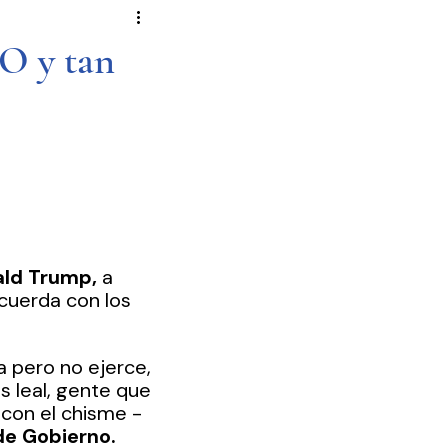
Novela Política
Cultura
O y tan
Reportajes
Crónica
de Diputados
ald Trump,
 a 
acuerda con los 
a pero no ejerce, 
 leal, gente que 
 con el chisme -
de Gobierno.  