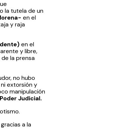
que 
 la tutela de un 
orena-
 en el 
ja y raja 
idente) 
en el 
rente y libre, 
 de la prensa 
dor, no hubo 
 ni extorsión y 
co manipulación 
Poder Judicial. 
otismo. 
gracias a la 