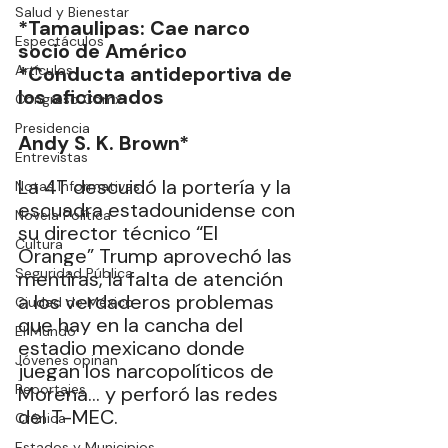
Salud y Bienestar
*Tamaulipas: Cae narco 
Espectáculos
socio de Américo 
Artículos
*Conducta antideportiva de 
los aficionados
Congreso Cdmx
Presidencia
Andy S. K. Brown* 
Entrevistas
La 4T descuidó la portería y la 
Notas Informativas
escuadra estadounidense con 
Novela Política
su director técnico “El 
Cultura
Orange” Trump aprovechó las 
Seguridad Pública
mentiras, la falta de atención 
a los verdaderos problemas 
Ciudad de México
que hay en la cancha del 
El Mundo
estadio mexicano donde 
Jóvenes opinan
juegan los narcopolíticos de 
Reportajes
Morena… y perforó las redes 
del T-MEC.
Crónica
Estados y Municipios