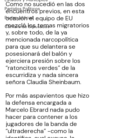
Como no sucedió en las dos 
Partidos Políticos
encuentros previos, en esta 
ocasión el equipo de EU 
Poder Judicial
mezcló los temas migratorios 
Cámara de Diputados
y, sobre todo, de la ya 
mencionada narcopolítica 
para que su delantera se 
posesionará del balón y 
ejerciera presión sobre los 
“ratoncitos verdes” de la 
escurridiza y nada sincera 
señora Claudia Sheinbaum.
Por más aspavientos que hizo 
la defensa encargada a 
Marcelo Ebrard nada pudo 
hacer para contener a los 
jugadores de la banda de 
“ultraderecha” -como la 