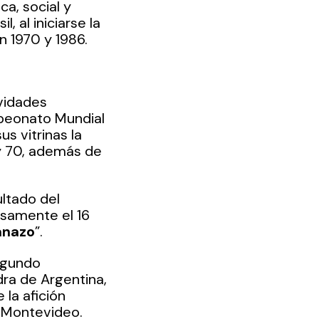
a, social y 
 al iniciarse la 
n 1970 y 1986.
vidades 
peonato Mundial 
s vitrinas la 
y 70, además de 
ltado del 
isamente el 16 
anazo
”. 
egundo 
ra de Argentina, 
 la afición 
n Montevideo. 