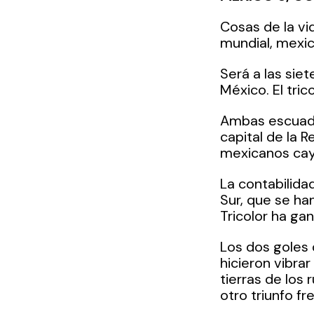
Cosas de la vi
mundial, mexic
Será a las sie
México. El tric
Ambas escuadra
capital de la R
mexicanos caye
La contabilida
Sur, que se ha
Tricolor ha ga
Los dos goles 
hicieron vibra
tierras de los r
otro triunfo fr