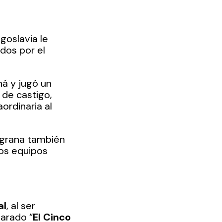
goslavia le 
dos por el 
á y jugó un 
 de castigo, 
rdinaria al 
lgrana también 
os equipos 
al
, al ser 
arado “
El Cinco 