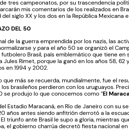
 de tres campeonatos, por su trascendencia polític
carán mis comentarios de los realizados en Brasil,
del siglo XX y los dos en la República Mexicana e
ZO DEL 50
al de la guerra emprendida por los nazis, las acti
ormalizarse y para el año 50 se organizó el Cam
futbolero Brasil, país emblemático que tiene en su
 Jules Rimet, porque la ganó en los años 58, 62 
los en 1994 y 2002.
o que más se recuerda, mundialmente, fue el resu
los brasileños perdieron con los uruguayos. Prec
950 se produjo lo que conocemos como “
El Marac
del Estadio Maracaná, en Río de Janeiro con su s
 años antes siendo anfitrión derrotó a la escuad
l triunfo ante Brasil le supo a gloria, mientras que
aba, el gobierno charrúa decretó fiesta nacional e