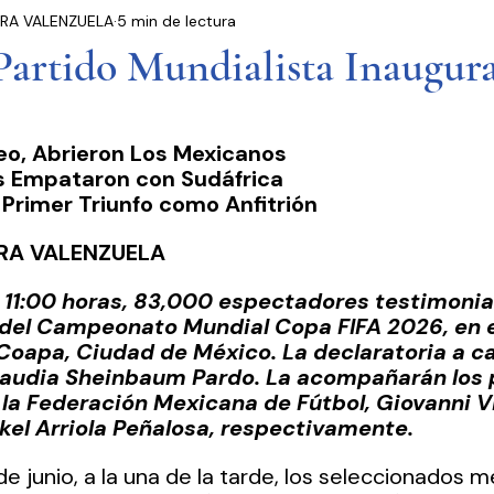
RA VALENZUELA
5 min de lectura
residencia
Entrevistas
Notas Informativas
artido Mundialista Inaugura
Ciudad de México
El Mundo
Jóvenes opinan
o, Abrieron Los Mexicanos 
s Empataron con Sudáfrica 
Partidos Políticos
Poder Judicial
Cámara 
Primer Triunfo como Anfitrión 
RA VALENZUELA
 11:00 horas, 83,000 espectadores testimoniar
del Campeonato Mundial Copa FIFA 2026, en el
Coapa, Ciudad de México. La declaratoria a ca
laudia Sheinbaum Pardo. La acompañarán los 
de la Federación Mexicana de Fútbol, Giovanni V
ikel Arriola Peñalosa, respectivamente.
de junio, a la una de la tarde, los seleccionados 