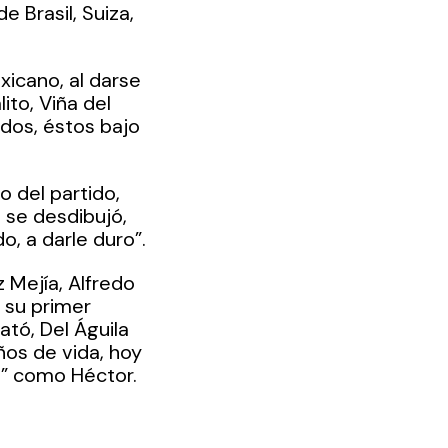
 Brasil, Suiza, 
icano, al darse 
ito, Viña del 
ados, éstos bajo 
 del partido, 
se desdibujó, 
, a darle duro”.
 Mejía, Alfredo 
 su primer 
tó, Del Águila 
ños de vida, hoy 
a” como Héctor. 