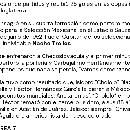
los once partidos y recibió 25 goles en las copas de
 Inglaterra.
onsagró en su cuarta formación como portero mex
fo para la Selección Mexicana, en el Estadio Sauzal
7 de junio de 1962. Fue el Capitán de los seleccion
 inolvidable 
Nacho Trelles
.
 se enfrenaron a Checoslovaquia y al primer minuto
perforó la portería y Carbajal momentáneamente 
mpañeros que nada se perdía, “vamos comenzando
a tuvo como resultado que, Isidoro “Chololo” Díaz
rella y Héctor Hernández García le dieran a México
peonatos mundiales. Anotaron así: “Chololo” empa
Héctor remató con el tercero. Isidoro, a sus 88 a
milia en Acatlán de Juárez, Jalisco; siempre “Chiv
 Águila era americanista de hueso colorado.
REA 7