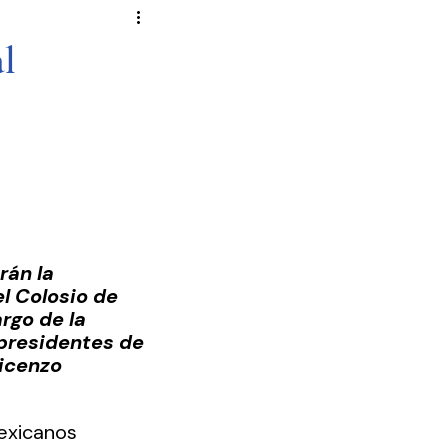
Novela Política
Cultura
l
Reportajes
Crónica
de Diputados
án la 
 Colosio de 
rgo de la 
presidentes de 
icenzo 
mexicanos 