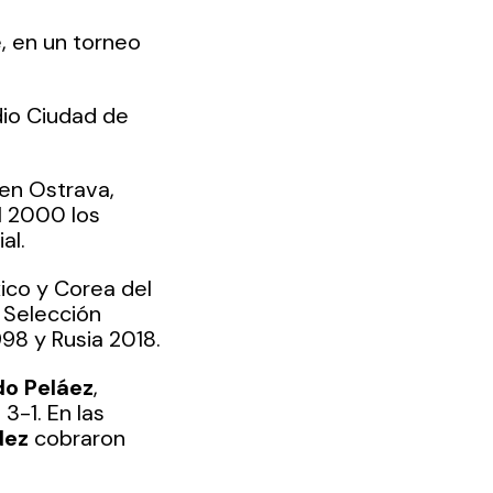
, en un torneo 
dio Ciudad de 
en Ostrava, 
l 2000 los 
al. 
ico y Corea del 
 Selección 
998 y Rusia 2018.
do Peláez
, 
3-1. En las 
dez
 cobraron 