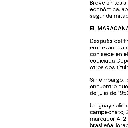
Breve síntesis
económica, abar
segunda mitad 
EL MARACANA
Después del fin
empezaron a n
con sede en el 
codiciada Copa
otros dos títu
Sin embargo, l
encuentro que 
de julio de 1
Uruguay salió 
campeonato; 20
marcador 4-2. E
brasileña llor