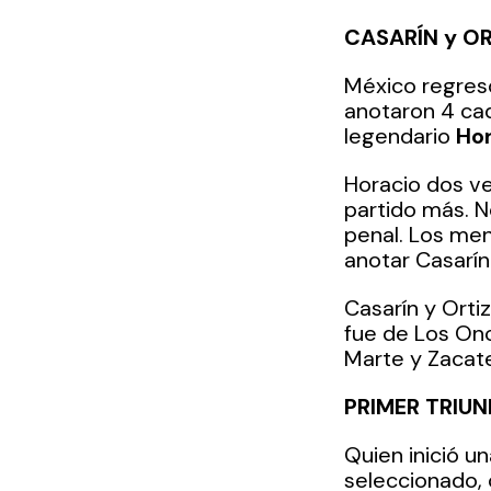
CASARÍN y OR
México regresó
anotaron 4 cad
legendario 
Hor
Horacio dos ve
partido más. N
penal. Los men
anotar Casarín 
Casarín y Orti
fue de Los Onc
Marte y Zacat
PRIMER TRIU
Quien inició un
seleccionado, 