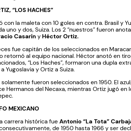
TIZ, “LOS HACHES”
 con la maleta con 10 goles en contra. Brasil y Yu
a uno y dos, Suiza. Los 2 “nuestros” fueron anota
acio Casarín 
y 
Héctor Ortiz.
ces fue capitán de los seleccionados en Maracan
o retornó al equipo nacional. Héctor anotó en tiro
cionados, “Los Haches”, formaron una dupla extrao
a Yugoslavia y Ortiz a Suiza.  
z solamente fueron seleccionados en 1950. El azu
e Hermanos del Necaxa, mientras Ortiz jugó en l
epec. 
NFO MEXICANO
a carrera histórica fue 
Antonio “La Tota” Carbaj
consecutivamente, de 1950 hasta 1966 y ser decl