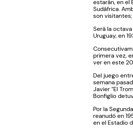
estarán, en el
Sudáfrica. Amb
son visitantes
Será la octava 
Uruguay, en 19
Consecutivamen
primera vez, e
ver en este 20
Del juego entr
semana pasada,
Javier “El Tro
Bonfiglio detuv
Por la Segunda
reanudó en 1950
en el Estadio 