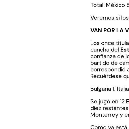
Total: México 
Veremos si los
VAN POR LA 
Los once titul
cancha del 
Es
confianza de l
partido de cam
correspondió a 
Recuérdese que
Bulgaria 1, Italia
Se jugó en 12 E
diez restantes
Monterrey y en
Como ya está 