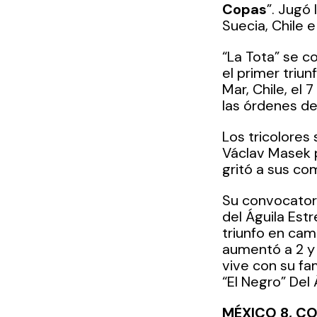
Copas
”. Jugó 
Suecia, Chile e
“La Tota” se c
el primer triun
Mar, Chile, el 
las órdenes del
Los tricolores
Václav Masek 
gritó a sus co
Su convocatori
del Águila Est
triunfo en cam
aumentó a 2 y 
vive con su fa
“El Negro” Del
MÉXICO 8, CO