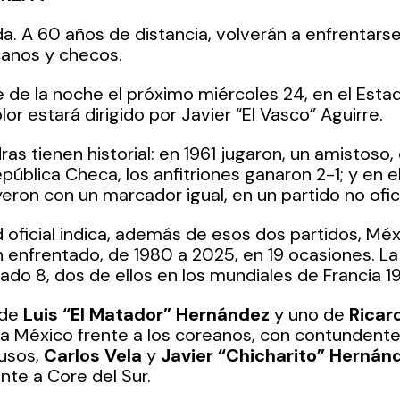
da. A 60 años de distancia, volverán a enfrentarse
anos y checos. 
te de la noche el próximo miércoles 24, en el Esta
olor estará dirigido por Javier “El Vasco” Aguirre.
s tienen historial: en 1961 jugaron, un amistoso, 
epública Checa, los anfitriones ganaron 2-1; y en e
ron con un marcador igual, en un partido no ofici
d oficial indica, además de esos dos partidos, Méx
n enfrentado, de 1980 a 2025, en 19 ocasiones. La
nado 8, dos de ellos en los mundiales de Francia 1
de 
Luis “El Matador” Hernández 
y uno de 
Ricar
r a México frente a los coreanos, con contundente 
usos, 
Carlos Vela
 y 
Javier “Chicharito” Hernán
ente a Core del Sur.