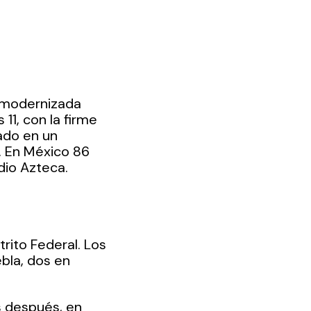
r modernizada 
 11, con la firme 
ado en un 
 En México 86 
dio Azteca. 
trito Federal. Los 
bla, dos en 
 después, en 