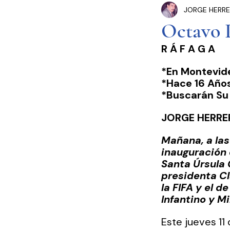
JORGE HERRE
Congreso Cdmx
P
Octavo P
R Á F A G A  
Seguridad Pública
*En Montevide
*Hace 16 Año
Estados y Municipios
*Buscarán Su 
JORGE HERRE
Mañana, a las
inauguración 
Santa Úrsula 
presidenta C
la FIFA y el 
Infantino y M
Este jueves 11 