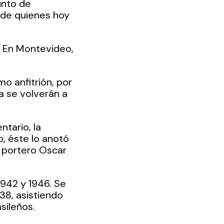
unto de 
 de quienes hoy 
. En Montevideo, 
 anfitrión, por 
a se volverán a 
tario, la 
 éste lo anotó 
l portero Oscar 
942 y 1946. Se 
38, asistiendo 
sileños.