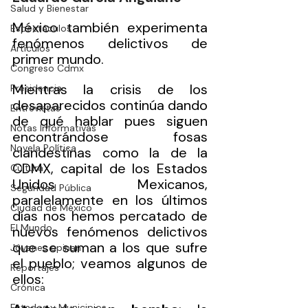
Salud y Bienestar
México también experimenta 
Espectáculos
fenómenos delictivos de 
Artículos
primer mundo.
Congreso Cdmx
Mientras la crisis de los 
Presidencia
desaparecidos continúa dando 
Entrevistas
de qué hablar pues siguen 
Notas Informativas
encontrándose fosas 
Novela Política
clandestinas como la de la 
CDMX, capital de los Estados 
Cultura
Unidos Mexicanos, 
Seguridad Pública
paralelamente en los últimos 
Ciudad de México
días nos hemos percatado de 
El Mundo
nuevos fenómenos delictivos 
que se suman a los que sufre 
Jóvenes opinan
el pueblo; veamos algunos de 
Reportajes
ellos:
Crónica
Estados y Municipios