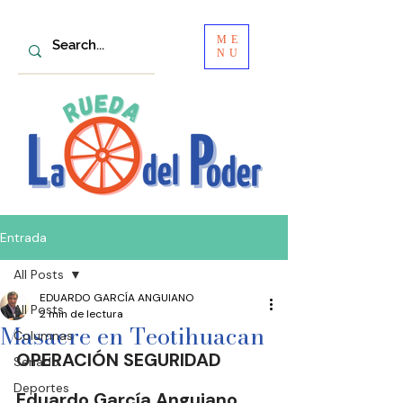
ME
NU
Entrada
All Posts
EDUARDO GARCÍA ANGUIANO
All Posts
2 min de lectura
Masacre en Teotihuacan
Columnas
OPERACIÓN SEGURIDAD 
Senado
Deportes
Eduardo García Anguiano  