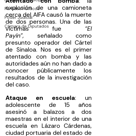
Atentado con bomba
: la 
explosión de una camioneta 
Partidos Políticos
cerca del AIFA causó la muerte 
Poder Judicial
de dos personas. Una de las 
Cámara de Diputados
víctimas fue 
“El 
Payín”,
 señalado como 
presunto operador del Cártel 
de Sinaloa. Nos es el primer 
atentado con bomba y las 
autoridades aún no han dado a 
conocer públicamente los 
resultados de la investigación 
del caso.
Ataque en escuela
: un 
adolescente de 15 años 
asesinó a balazos a dos 
maestras en el interior de una 
escuela en Lázaro Cárdenas, 
ciudad portuaria del estado de 