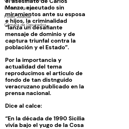
el asesinato de Carlos 
Manzo, ejecutado sin 
Partidos Políticos
miramientos ante su esposa 
Poder Judicial
e hijos, la criminalidad 
Cámara de Diputados
“lanza un desafiante 
mensaje de dominio y de 
captura triunfal contra la 
población y el Estado”.
Por la importancia y 
actualidad del tema 
reproducimos el articulo de 
fondo de tan distnguido 
veracruzano publicado en la 
prensa nacional.
Dice al calce:
“En la década de 1990 Sicilia 
vivía bajo el yugo de la Cosa 