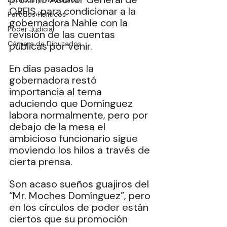
ORFIS, para condicionar a la 
Partidos Políticos
gobernadora Nahle con la 
Poder Judicial
revisión de las cuentas 
Cámara de Diputados
públicas por venir.
En días pasados la 
gobernadora restó 
importancia al tema 
aduciendo que Domínguez 
labora normalmente, pero por 
debajo de la mesa el 
ambicioso funcionario sigue 
moviendo los hilos a través de 
cierta prensa.
Son acaso sueños guajiros del 
“Mr. Moches Domínguez”, pero 
en los círculos de poder están 
ciertos que su promoción 