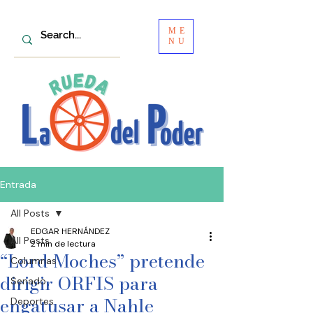
ME
NU
Entrada
All Posts
EDGAR HERNÁNDEZ
All Posts
2 min de lectura
“Lord Moches” pretende
Columnas
dirigir ORFIS para
Senado
engatusar a Nahle
Deportes