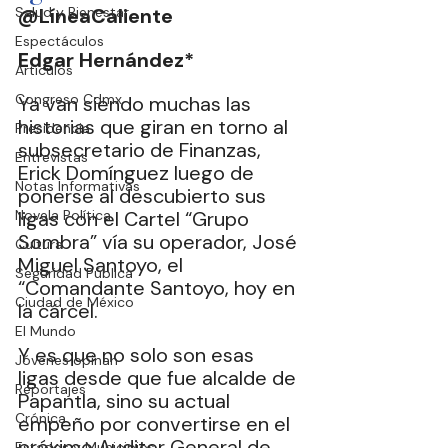
Salud y Bienestar
@LíneaCaliente
Espectáculos
Edgar Hernández*
Artículos
Congreso Cdmx
Ya van siendo muchas las 
historias que giran en torno al 
Presidencia
subsecretario de Finanzas, 
Entrevistas
Erick Domínguez luego de 
Notas Informativas
ponerse al descubierto sus 
Novela Política
ligas con el Cartel “Grupo 
Sombra” vía su operador, José 
Cultura
Miguel Santoyo, el 
Seguridad Pública
“Comandante Santoyo, hoy en 
Ciudad de México
la cárcel.
El Mundo
Y es que no solo son esas 
Jóvenes opinan
ligas desde que fue alcalde de 
Reportajes
Papantla, sino su actual 
Crónica
empeño por convertirse en el 
próximo Auditor General de 
Estados y Municipios