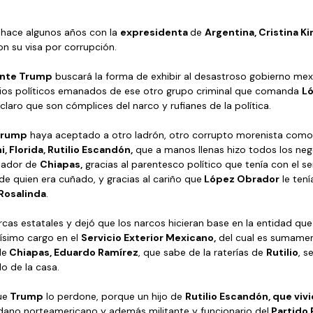
 hace algunos años con la 
expresidenta 
de 
Argentina, Cristina K
n su visa por corrupción. 
ente Trump
 buscará la forma de exhibir al desastroso gobierno mex
arios políticos emanados de ese otro grupo criminal que comanda 
L
claro que son cómplices del narco y rufianes de la política. 
Trump
 haya aceptado a otro ladrón, otro corrupto morenista como 
 Florida, Rutilio Escandón,
 que a manos llenas hizo todos los ne
ador de 
Chiapas,
 gracias al parentesco político que tenía con el s
 de quien era cuñado, y gracias al cariño que
 López Obrador
 le ten
Rosalinda
. 
rcas estatales y dejó que los narcos hicieran base en la entidad qu
ísimo cargo en el 
Servicio Exterior Mexicano,
 del cual es sumament
de
 Chiapas, Eduardo Ramírez
, que sabe de la raterías de 
Rutilio
, s
lo de la casa. 
ue
 Trump
 lo perdone, porque un hijo de 
Rutilio Escandón, que vivi
dano norteamericano y además militante y funcionario del
 Partido