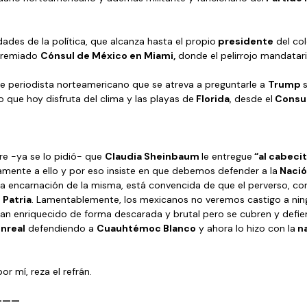
dades de la política, que alcanza hasta el propio
 presidente
 del co
remiado 
Cónsul de México en Miami,
 donde el pelirrojo mandatari
te periodista norteamericano que se atreva a preguntarle a 
Trump 
 que hoy disfruta del clima y las playas de
 Florida
, desde el
 Consu
re -ya se lo pidió- que 
Claudia Sheinbaum 
le entregue
 “al cabeci
damente a ello y por eso insiste en que debemos defender a la
 Nació
 la encarnación de la misma, está convencida de que el perverso, c
a
 Patria
. Lamentablemente, los mexicanos no veremos castigo a ning
an enriquecido de forma descarada y brutal pero se cubren y defie
nreal
 defendiendo a 
Cuauhtémoc Blanco
 y ahora lo hizo con la
 n
r mí, reza el refrán. 
———