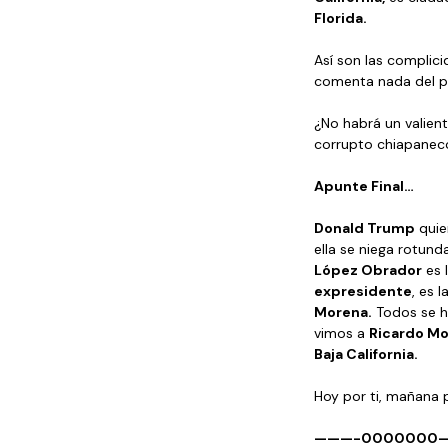
Florida.
Así son las complici
comenta nada del p
¿No habrá un valien
corrupto chiapaneco
Apunte Final…
Donald Trump
 quie
ella se niega rotun
López Obrador
 es
expresidente
, es l
Morena.
 Todos se h
vimos a 
Ricardo Mo
Baja California. 
Hoy por ti, mañana po
———-0000000