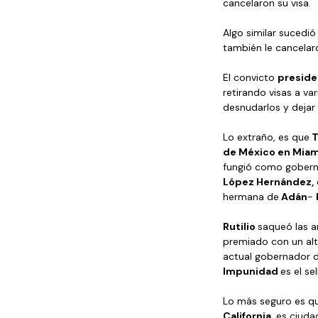
cancelaron su visa. 
Algo similar sucedió
también le cancelaro
El convicto 
presid
retirando visas a v
desnudarlos y dejar 
Lo extraño, es que
 
de México en Miami,
fungió como gobern
López Hernández,
hermana de
 Adán
- 
Rutilio 
saqueó las a
premiado con un alt
actual gobernador 
Impunidad 
es el sel
Lo más seguro es q
California,
 es ciuda