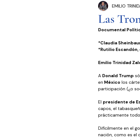
EMILIO TRINI
Congreso Cdmx
P
Las Tro
Documental Polític
Seguridad Pública
*Claudia Sheinbaum
*Rutilio Escandón, 
Estados y Municipios
Emilio Trinidad Zal
A 
Donald Trump
 só
en
 México
 los cárt
participación (¿o so
El 
presidente de E
capos, el tabasqueño
prácticamente todo
Difícilmente en el 
nación, como es el 