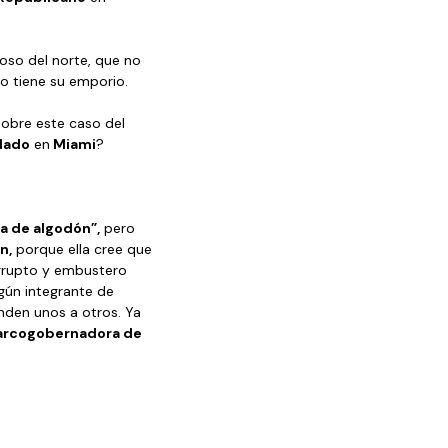
loso del norte, que no 
o tiene su emporio. 
sobre este caso del 
lado
 en
 Miami
? 
ta de algodón”,
 pero 
n,
 porque ella cree que 
orrupto y embustero 
ún integrante de 
nden unos a otros. Ya 
arcogobernadora de 