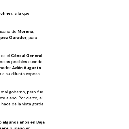
irchner
, a la que 
icano de 
Morena
, 
ópez Obrador
, para 
es el 
Cónsul General 
gocios posibles cuando 
enador 
Adán Augusto 
ía a su difunta esposa -
e mal gobernó, pero fue 
e ajeno. Por cierto, el 
e hace de la vista gorda. 
ó algunos años en Baja 
 Republicano
 en 