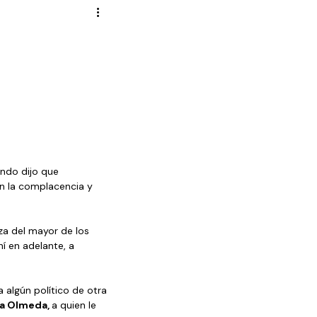
Novela Política
Cultura
Reportajes
Crónica
de Diputados
ndo dijo que 
on la complacencia y 
za del mayor de los 
í en adelante, a 
algún político de otra 
ila Olmeda, 
a quien le 