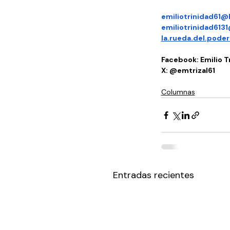
emiliotrinidad61
emiliotrinidad613
la.rueda.del.pod
Facebook: Emilio Tr
X: @emtrizal61 
Columnas
Entradas recientes