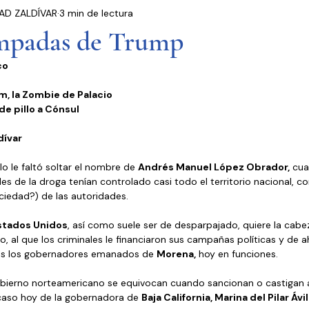
DAD ZALDÍVAR
3 min de lectura
residencia
Entrevistas
Notas Informativas
mpadas de Trump
o 
Ciudad de México
El Mundo
Jóvenes opinan
, la Zombie de Palacio 
de pillo a Cónsul 
Partidos Políticos
Poder Judicial
Cámara 
dívar 
lo le faltó soltar el nombre de 
Andrés Manuel López Obrador,
 cua
eles de la droga tenían controlado casi todo el territorio nacional, c
ciedad?) de las autoridades. 
stados Unidos
, así como suele ser de desparpajado, quiere la cabe
, al que los criminales le financiaron sus campañas políticas y de ah
s los gobernadores emanados de 
Morena,
 hoy en funciones. 
gobierno norteamericano se equivocan cuando sancionan o castigan a 
caso hoy de la gobernadora de 
Baja California, Marina del Pilar Áv