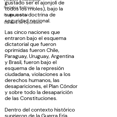
gustado ser el ajonjolí de 
Partidos Políticos
todos los moles), bajo la 
supuesta doctrina de 
Poder Judicial
seguridad nacional.
Cámara de Diputados
Las cinco naciones que 
entraron bajo el esquema 
dictatorial que fueron 
oprimidas fueron Chile, 
Paraguay, Uruguay, Argentina 
y Brasil, fueron bajo el 
esquema de la represión 
ciudadana, violaciones a los 
derechos humanos, las 
desapariciones, el Plan Cóndor 
y sobre todo la desaparición 
de las Constituciones.
Dentro del contexto histórico 
surgieron de la Guerra Fría, 