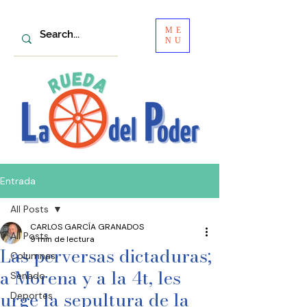
ME
NU
Entrada
All Posts
CARLOS GARCÍA GRANADOS
All Posts
9 min de lectura
Las perversas dictaduras;
Columnas
a Morena y a la 4t, les
Senado
urge la sepultura de la
Deportes