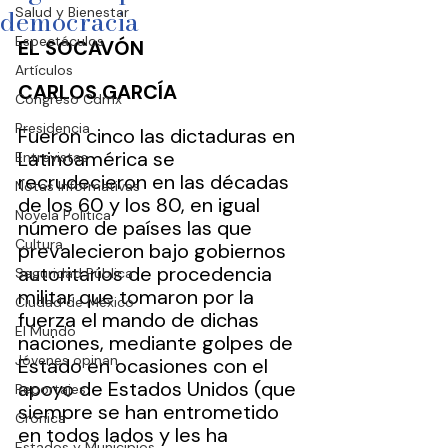
democracia
Salud y Bienestar
Espectáculos
EL SOCAVÓN
Artículos
CARLOS GARCÍA
Congreso Cdmx
Presidencia
Fueron cinco las dictaduras en 
Latinoamérica se 
Entrevistas
recrudecieron en las décadas 
Notas Informativas
de los 60 y los 80, en igual 
Novela Política
número de países las que 
Cultura
prevalecieron bajo gobiernos 
autoritarios de procedencia 
Seguridad Pública
militar que tomaron por la 
Ciudad de México
fuerza el mando de dichas 
El Mundo
naciones, mediante golpes de 
Jóvenes opinan
Estado en ocasiones con el 
apoyo de Estados Unidos (que 
Reportajes
siempre se han entrometido 
Crónica
en todos lados y les ha 
Estados y Municipios