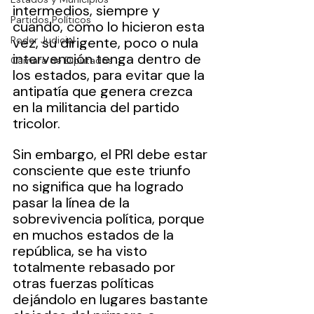
intermedios, siempre y 
Partidos Políticos
cuando, como lo hicieron esta 
Poder Judicial
vez, su dirigente, poco o nula 
intervención tenga dentro de 
Cámara de Diputados
los estados, para evitar que la 
antipatía que genera crezca 
en la militancia del partido 
tricolor.
Sin embargo, el PRI debe estar 
consciente que este triunfo 
no significa que ha logrado 
pasar la línea de la 
sobrevivencia política, porque 
en muchos estados de la 
república, se ha visto 
totalmente rebasado por 
otras fuerzas políticas 
dejándolo en lugares bastante 