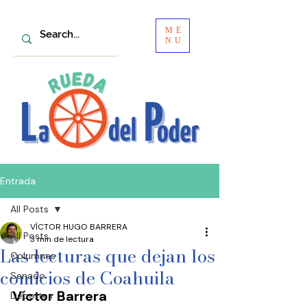
ME
NU
Entrada
All Posts
VÍCTOR HUGO BARRERA
All Posts
3 min de lectura
Las lecturas que dejan los
Columnas
comicios de Coahuila
Senado
Víctor Barrera
Deportes