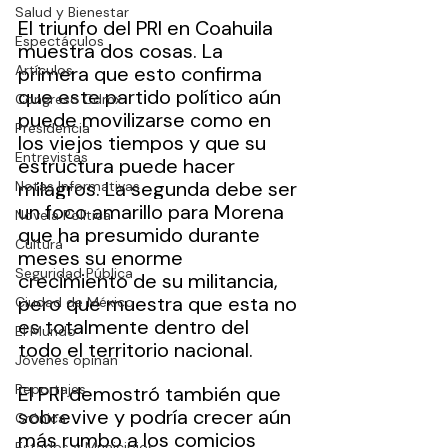
Salud y Bienestar
El triunfo del PRI en Coahuila 
Espectáculos
muestra dos cosas. La 
Artículos
primera que esto confirma 
que este partido político aún 
Congreso Cdmx
puede movilizarse como en 
Presidencia
los viejos tiempos y que su 
Entrevistas
estructura puede hacer 
milagros. La segunda debe ser 
Notas Informativas
un foco amarillo para Morena 
Novela Política
que ha presumido durante 
Cultura
meses su enorme 
Seguridad Pública
crecimiento de su militancia, 
pero que muestra que esta no 
Ciudad de México
es totalmente dentro del 
El Mundo
todo el territorio nacional.
Jóvenes opinan
Reportajes
El PRI demostró también que 
sobrevive y podría crecer aún 
Crónica
más rumbo a los comicios 
Estados y Municipios