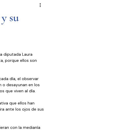
Novela Política
Cultura
 y su
Reportajes
Crónica
de Diputados
la diputada Laura 
a, porque ellos son 
ada día, el observar 
n o desayunan en los 
s que viven al día.
tiva que ellos han 
ra ante los ojos de sus 
vieran con la medianía 