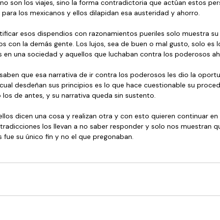
 no son los viajes, sino la forma contradictoria que actúan estos pe
 para los mexicanos y ellos dilapidan esa austeridad y ahorro.
stificar esos dispendios con razonamientos pueriles solo muestra su
s con la demás gente. Los lujos, sea de buen o mal gusto, solo es l
es en una sociedad y aquellos que luchaban contra los poderosos aho
aben que esa narrativa de ir contra los poderosos les dio la oport
a cual desdeñan sus principios es lo que hace cuestionable su proced
los de antes, y su narrativa queda sin sustento.
llos dicen una cosa y realizan otra y con esto quieren continuar en
radicciones los llevan a no saber responder y solo nos muestran que
 fue su único fin y no el que pregonaban.