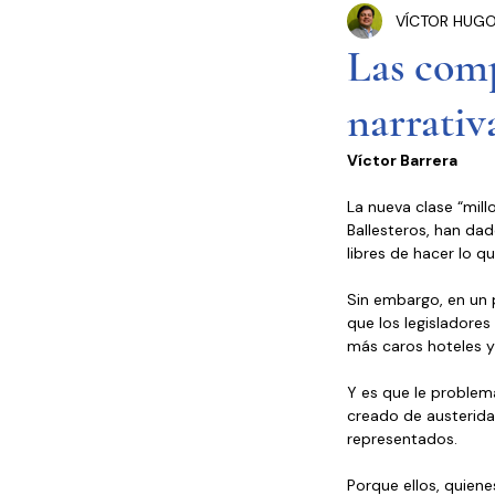
VÍCTOR HUGO
Congreso Cdmx
P
Las comp
narrativ
Seguridad Pública
Víctor Barrera
Estados y Municipios
La nueva clase “mill
Ballesteros, han da
libres de hacer lo qu
Sin embargo, en un 
que los legisladore
más caros hoteles y
Y es que le problema
creado de austeridad
representados.
Porque ellos, quiene