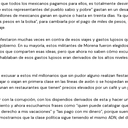
io, que todos los mexicanos pagamos para ellos, es totalmente desv
estos representantes del pueblo sabio y pobre” gastan en un des
llones de mexicanos ganan en quince o hasta en treinta días. Ya qu
s pesos en la bolsa”, para cambiarla por el pago de miles de pesos,
je.
festaron muchas veces en contra de esos viajes y gastos lujosos que
gobierno. En su mayoría, estos militantes de Morena fueron elegidos
nos que comparten esas ideas, pero que ahora no saben cómo excus
hablaban de esos gastos lujosos eran derivados de los altos niveles
cusar a estos mil millonarios que sin pudor alguno realizan fiestas 
ajar o viajan en primera clase en las líneas de avión o se hospedan e
an en restaurantes que tienen" precios elevados por un café y un 
 con la corrupción, con los dispendios derivados de esta y hacer un
l viento y ahora escuchamos frases como “quien puede catalogar que 
derecho a mis vacaciones” y “las pago con mi dinero”, porque suen
mostrarnos que la clase política sigue teniendo el mismo ADN, del d