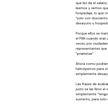
que les da el salar
leemos y vemos que 
hospedaje, lo que mi
“solo con dosciento
desayuno u hospeda
Porque ellos se mani
el PAN cuando eran 
veces, por ciudada
representantes que 
"prianistas".
Ahora como podrán ex
helicópetros para vi
simplemente desayun
Las frases de acabar
justo se las llevo e
simplemente “tengo 
sustento, para solo 