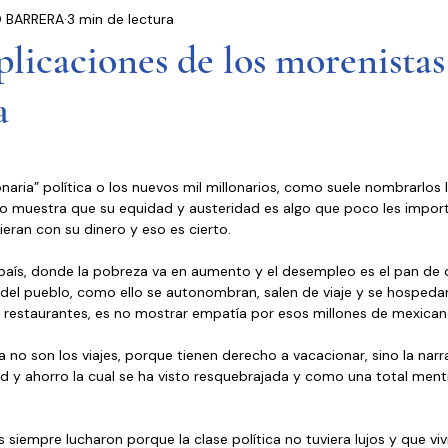
 BARRERA
3 min de lectura
residencia
Entrevistas
Notas Informativas
licaciones de los morenistas
a
Ciudad de México
El Mundo
Jóvenes opinan
Partidos Políticos
Poder Judicial
Cámara 
onaria” política o los nuevos mil millonarios, como suele nombrarlos 
do muestra que su equidad y austeridad es algo que poco les import
ieran con su dinero y eso es cierto.
país, donde la pobreza va en aumento y el desempleo es el pan de c
s del pueblo, como ello se autonombran, salen de viaje y se hospeda
 restaurantes, es no mostrar empatía por esos millones de mexicano
 no son los viajes, porque tienen derecho a vacacionar, sino la narra
 y ahorro la cual se ha visto resquebrajada y como una total menti
s siempre lucharon porque la clase política no tuviera lujos y que vi