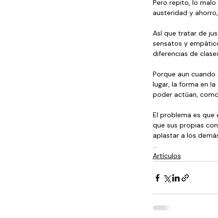
Pero repito, lo malo
austeridad y ahorro,
Así que tratar de ju
sensatos y empático
diferencias de clas
Porque aun cuando s
lugar, la forma en l
poder actúan, como 
El problema es que e
que sus propias cont
aplastar a los demás
...
Artículos