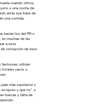
irtuada cuando oímos, 
ayuno o una noche de 
edo atrás esa frase de 
 en una comida, 
 hacían los del PRI o 
, en muchas de las 
ar a esos 
 de corrupción de esos 
fastuosas, utilizan 
n hoteles caros o 
pan.
 país más equitativo y 
es lujoso y que no”, o 
an huecas y falta de 
ispendio.