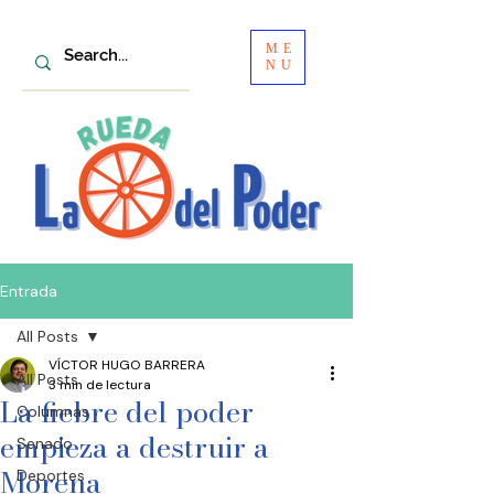
ME
NU
Entrada
All Posts
VÍCTOR HUGO BARRERA
All Posts
3 min de lectura
La fiebre del poder
Columnas
empieza a destruir a
Senado
Morena
Deportes