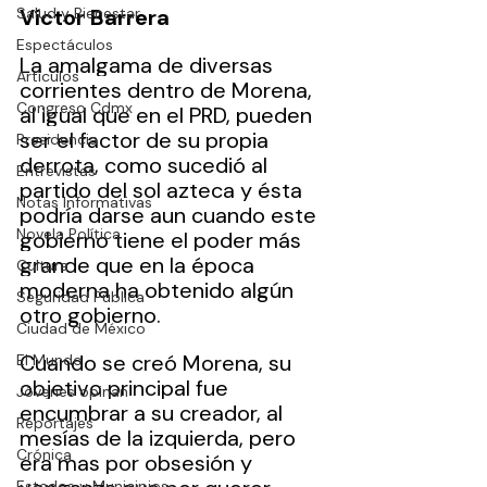
Salud y Bienestar
Víctor Barrera
Espectáculos
La amalgama de diversas 
Artículos
corrientes dentro de Morena, 
Congreso Cdmx
al igual que en el PRD, pueden 
ser el factor de su propia 
Presidencia
derrota, como sucedió al 
Entrevistas
partido del sol azteca y ésta 
Notas Informativas
podría darse aun cuando este 
Novela Política
gobierno tiene el poder más 
grande que en la época 
Cultura
moderna ha obtenido algún 
Seguridad Pública
otro gobierno.
Ciudad de México
Cuando se creó Morena, su 
El Mundo
objetivo principal fue 
Jóvenes opinan
encumbrar a su creador, al 
Reportajes
mesías de la izquierda, pero 
Crónica
era mas por obsesión y 
Estados y Municipios