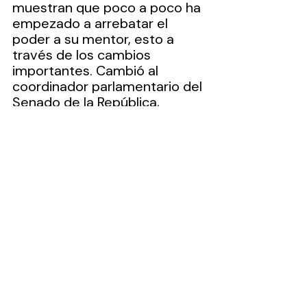
muestran que poco a poco ha 
empezado a arrebatar el 
poder a su mentor, esto a 
través de los cambios 
importantes. Cambió al 
coordinador parlamentario del 
Senado de la República, 
también lo hizo en la Fiscalía 
General de la República, 
aunque autónoma, sigue 
operando bajo la sombra del 
poder Ejecutivo.
Otros cambios relevantes son 
las direcciones del CIDE y el 
Conacyt esta segunda 
también terminó mostrando 
su lado peleonero y no 
militante.