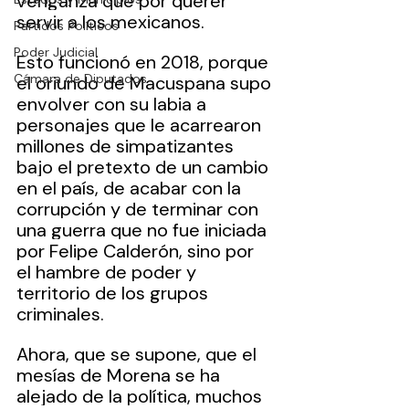
venganza que por querer 
servir a los mexicanos.
Partidos Políticos
Poder Judicial
Esto funcionó en 2018, porque 
Cámara de Diputados
el oriundo de Macuspana supo 
envolver con su labia a 
personajes que le acarrearon 
millones de simpatizantes 
bajo el pretexto de un cambio 
en el país, de acabar con la 
corrupción y de terminar con 
una guerra que no fue iniciada 
por Felipe Calderón, sino por 
el hambre de poder y 
territorio de los grupos 
criminales.
Ahora, que se supone, que el 
mesías de Morena se ha 
alejado de la política, muchos 