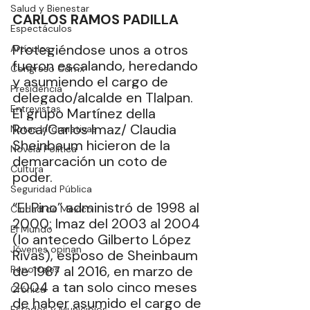
Salud y Bienestar
CARLOS RAMOS PADILLA
Espectáculos
Protegiéndose unos a otros 
Artículos
fueron escalando, heredando 
Congreso Cdmx
y asumiendo el cargo de 
Presidencia
delegado/alcalde en Tlalpan. 
Entrevistas
El grupo Martínez della 
Roca/Carlos Imaz/ Claudia 
Notas Informativas
Sheinbaum hicieron de la 
Novela Política
demarcación un coto de 
Cultura
poder. 
Seguridad Pública
“El Pino” administró de 1998 al 
Ciudad de México
2000; Imaz del 2003 al 2004 
El Mundo
(lo antecedo Gilberto López 
Jóvenes opinan
Rivas), esposo de Sheinbaum 
de 1987 al 2016, en marzo de 
Reportajes
2004 a tan solo cinco meses 
Crónica
de haber asumido el cargo de 
Estados y Municipios