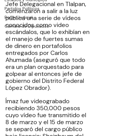
Jefe Delegacional en Tlalpan, 
Partidos Políticos
comenzaron a salir a la luz 
pública una serie de vídeos 
Poder Judicial
conocidos como video 
Cámara de Diputados
escándalos, que lo exhibían en 
el manejo de fuertes sumas 
de dinero en portafolios 
entregados por Carlos 
Ahumada (aseguró que todo 
era un plan orquestado para 
golpear al entonces jefe de 
gobierno del Distrito Federal 
López Obrador). 
Ímaz fue videograbado 
recibiendo 350,000 pesos 
cuyo vídeo fue transmitido el 
8 de marzo y el 15 de marzo 
se separó del cargo público 