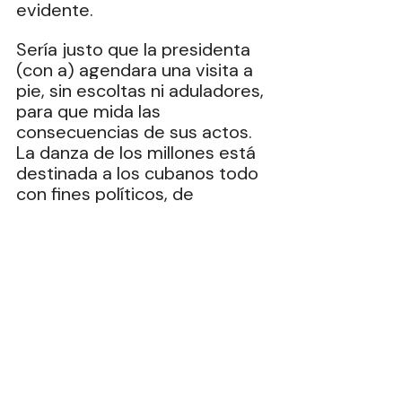
evidente. 
Sería justo que la presidenta 
(con a) agendara una visita a 
pie, sin escoltas ni aduladores, 
para que mida las 
consecuencias de sus actos. 
La danza de los millones está 
destinada a los cubanos todo 
con fines políticos, de 
conveniencia para un grupo 
en el poder y de complicidad 
con una autoridad tirana que 
está próxima a desaparecer. 
Los comunistas Castro y Díaz 
Canel son la estampa misma 
de abusos y explotación de la 
sociedad y el Ajusco no está 
muy lejos de esa posición. 