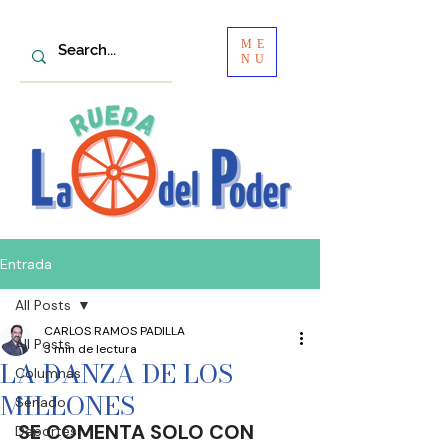
ME
NU
Entrada
All Posts
CARLOS RAMOS PADILLA
All Posts
3 min de lectura
LA DANZA DE LOS
Columnas
MILLONES
Senado
SE COMENTA SOLO CON
Deportes