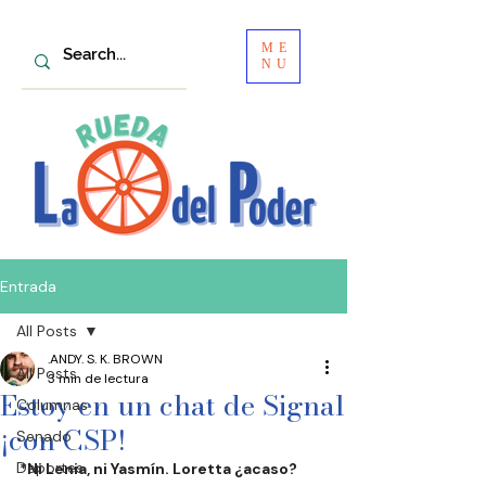
ME
NU
Entrada
All Posts
.ANDY. S. K. BROWN
All Posts
3 min de lectura
Estoy en un chat de Signal
Columnas
¡con CSP!
Senado
Deportes
*Ni Lenia, ni Yasmín. Loretta ¿acaso? 