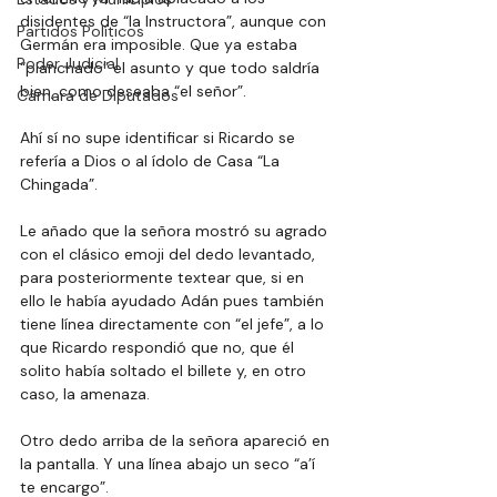
disidentes de “la Instructora”, aunque con 
Partidos Políticos
Germán era imposible. Que ya estaba 
Poder Judicial
“planchado” el asunto y que todo saldría 
bien, como deseaba “el señor”.
Cámara de Diputados
Ahí sí no supe identificar si Ricardo se 
refería a Dios o al ídolo de Casa “La 
Chingada”.
Le añado que la señora mostró su agrado 
con el clásico emoji del dedo levantado, 
para posteriormente textear que, si en 
ello le había ayudado Adán pues también 
tiene línea directamente con “el jefe”, a lo 
que Ricardo respondió que no, que él 
solito había soltado el billete y, en otro 
caso, la amenaza.
Otro dedo arriba de la señora apareció en 
la pantalla. Y una línea abajo un seco “a’í 
te encargo”.