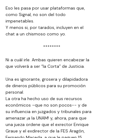
Eso les pasa por usar plataformas que, 
como Signal, no son del todo 
impenetables.
Y menos si, por tarados, incluyen en el 
chat a un chismoso como yo.
  ********
Ni a cuál irle. Ambas quieren encabezar la 
que volverá a ser “la Corta” de Justicia.
Una es ignorante, grosera y dilapidadora 
de dineros públicos para su promoción 
personal.
La otra ha hecho uso de sus recursos 
económicos –que no son pocos-- y de 
su influencia en juzgados y tribunales para 
amenazar ¡a la UNAM! y, ahora, para que 
una jueza ordene que el exrector Enrique 
Graue y el exdirector de la FES Aragón, 
Fernando Maceda, a que le paguen 15 