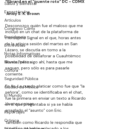
*Ebrard en el “puente roto” DC - CDMX
Salud y Bienestar
Espectáculos
Andy S. K. Brown
Artículos
Desconozco quién fue el maloso que me 
Congreso Cdmx
incluyó en un chat de la plataforma de 
Presidencia
mensajería Signal en el que, horas antes 
de la atípica sesión del martes en San 
Entrevistas
Lázaro, se discutía en torno a la 
Notas Informativas
posibilidad de desaforar a Cuauhtémoc 
Novela Política
Blanco, pero sigo ahí, hasta que me 
saquen, pero sólo es para pasarle 
Cultura
corriente.
Seguridad Pública
En fin. Le puedo platicar como fue que “la 
Ciudad de México
señora”, como se identificaba en el chat, 
El Mundo
fue la primera en enviar un texto a Ricardo 
Jóvenes opinan
en el que preguntaba si ya se había 
arreglado el “asunto” con Eric.
Reportajes
Crónica
También como Ricardo le respondía que 
el tal Eric ya había aplacado a los 
Estados y Municipios