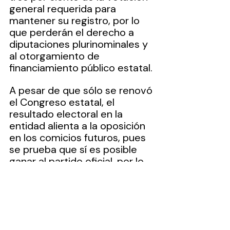
general requerida para 
mantener su registro, por lo 
que perderán el derecho a 
diputaciones plurinominales y 
al otorgamiento de 
financiamiento público estatal.
A pesar de que sólo se renovó 
el Congreso estatal, el 
resultado electoral en la 
entidad alienta a la oposición 
en los comicios futuros, pues 
se prueba que sí es posible 
ganar al partido oficial, por lo 
que éste tendrá que meter 
toda la carne al asador para 
mantener su mayoría en las 
elecciones de 2027, en las 
que se renovarán 17 