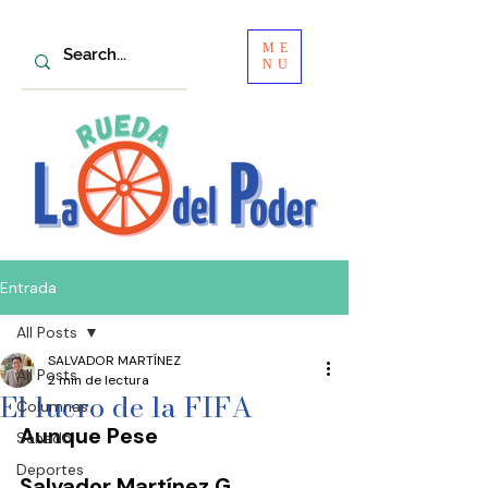
ME
NU
Entrada
All Posts
SALVADOR MARTÍNEZ
All Posts
2 min de lectura
El lucro de la FIFA
Columnas
Aunque Pese
Senado
Deportes
Salvador Martínez G.