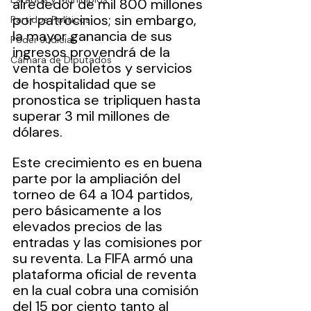
alrededor de mil 800 millones 
por patrocinios; sin embargo, 
Partidos Políticos
la mayor ganancia de sus 
Poder Judicial
ingresos provendrá de la 
Cámara de Diputados
venta de boletos y servicios 
de hospitalidad que se 
pronostica se tripliquen hasta 
superar 3 mil millones de 
dólares.
Este crecimiento es en buena 
parte por la ampliación del 
torneo de 64 a 104 partidos, 
pero básicamente a los 
elevados precios de las 
entradas y las comisiones por 
su reventa. La FIFA armó una 
plataforma oficial de reventa 
en la cual cobra una comisión 
del 15 por ciento tanto al 