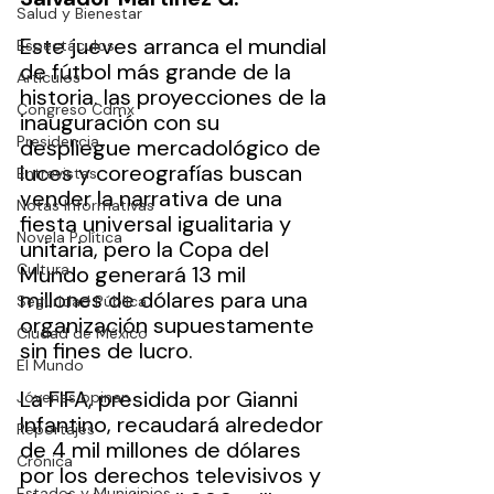
Salud y Bienestar
Este jueves arranca el mundial 
Espectáculos
de fútbol más grande de la 
Artículos
historia. las proyecciones de la 
Congreso Cdmx
inauguración con su 
Presidencia
despliegue mercadológico de 
luces y coreografías buscan 
Entrevistas
vender la narrativa de una 
Notas Informativas
fiesta universal igualitaria y 
Novela Política
unitaria, pero la Copa del 
Cultura
Mundo generará 13 mil 
millones de dólares para una 
Seguridad Pública
organización supuestamente 
Ciudad de México
sin fines de lucro.
El Mundo
La FIFA, presidida por Gianni 
Jóvenes opinan
Infantino, recaudará alrededor 
Reportajes
de 4 mil millones de dólares 
Crónica
por los derechos televisivos y 
Estados y Municipios