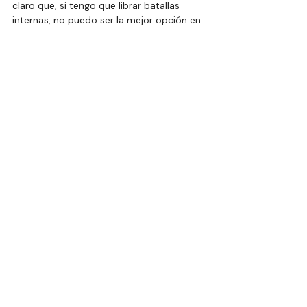
claro que, si tengo que librar batallas 
internas, no puedo ser la mejor opción en 
esas elecciones”.
Columnas
Entradas recientes
Ver todo