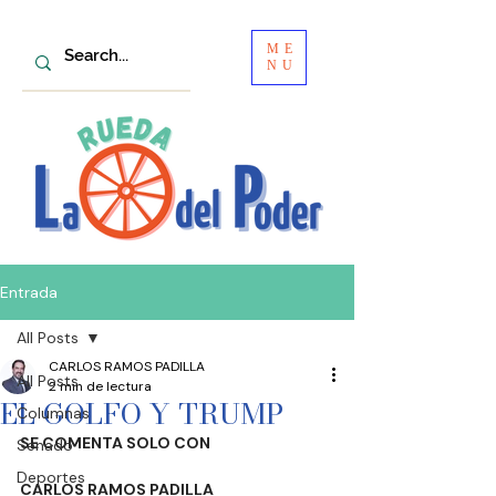
ME
NU
Entrada
All Posts
CARLOS RAMOS PADILLA
All Posts
2 min de lectura
EL GOLFO Y TRUMP
Columnas
SE COMENTA SOLO CON
Senado
Deportes
CARLOS RAMOS PADILLA