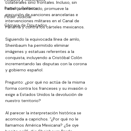
colaterales sino frontales. Incluso, sin 
Partidos Políticos
haber juramentado, promueve la 
ejecución de sanciones arancelarias e 
Poder Judicial
intervenciones militares en el Canal de 
Cámara de Diputados
Panamá y contra los cárteles mexicanos. 
Siguiendo la equivocada línea de amlo, 
Sheinbaum ha permitido eliminar 
imágenes y estatuas referentes a la 
conquista, incluyendo a Cristóbal Colón 
incrementando las disputas con la corona 
y gobierno español. 
Pregunto: ¿por qué no actúa de la misma 
forma contra los franceses y su invasión o 
exige a Estados Unidos la devolución de 
nuestro territorio? 
Al parecer la interpretación histórica se 
acomoda a caprichos. “¿Por qué no le 
llamamos América Mexicana? ¿Se oye 