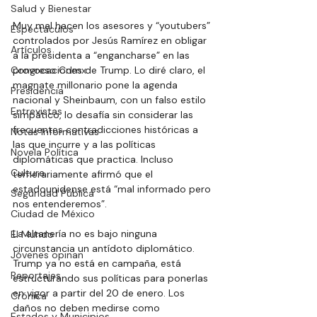
Salud y Bienestar
Muy mal hacen los asesores y “youtubers” 
Espectáculos
controlados por Jesús Ramírez en obligar 
Artículos
a la presidenta a “engancharse” en las 
Congreso Cdmx
provocaciones de Trump. Lo diré claro, el 
magnate millonario pone la agenda 
Presidencia
nacional y Sheinbaum, con un falso estilo 
Entrevistas
simpático, lo desafía sin considerar las 
frecuentes contradicciones históricas a 
Notas Informativas
las que incurre y a las políticas 
Novela Política
diplomáticas que practica. Incluso 
Cultura
temerariamente afirmó que el 
estadounidense está “mal informado pero 
Seguridad Pública
nos entenderemos”. 
Ciudad de México
La altanería no es bajo ninguna 
El Mundo
circunstancia un antídoto diplomático. 
Jóvenes opinan
Trump ya no está en campaña, está 
Reportajes
estructurando sus políticas para ponerlas 
en vigor a partir del 20 de enero. Los 
Crónica
daños no deben medirse como 
Estados y Municipios