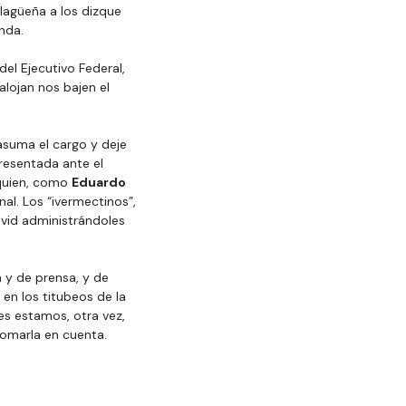
lagüeña a los dizque 
nda.
el Ejecutivo Federal, 
lojan nos bajen el 
asuma el cargo y deje 
resentada ante el 
quien, como 
Eduardo 
al. Los “ivermectinos”, 
ovid administrándoles 
 y de prensa, y de 
en los titubeos de la 
s estamos, otra vez, 
tomarla en cuenta.