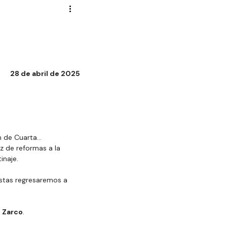
Novela Política
Cultura
Reportajes
Crónica
28 de abril de 2025
de Diputados
n de Cuarta… 
z de reformas a la 
inaje.
istas regresaremos a 
 Zarco
.