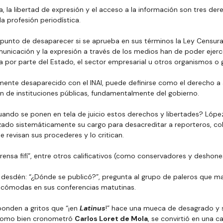
a, la libertad de expresión y el acceso a la información son tres der
la profesión periodística.
punto de desaparecer si se aprueba en sus términos la Ley Censura,
unicación y la expresión a través de los medios han de poder ejerce
ra por parte del Estado, el sector empresarial u otros organismos o 
lmente desaparecido con el INAI, puede definirse como el derecho a
n de instituciones públicas, fundamentalmente del gobierno.
ando se ponen en tela de juicio estos derechos y libertades? Lópe
zado sistemáticamente su cargo para desacreditar a reporteros, co
revisan sus procederes y lo critican.
ensa fifí”, entre otros calificativos (como conservadores y deshone
 desdén: “¿Dónde se publicó?”, pregunta al grupo de paleros que ma
 cómodas en sus conferencias matutinas.
onden a gritos que “¡en 
Latinus
!” hace una mueca de desagrado y su
como bien cronometró 
Carlos Loret de Mola
, se convirtió en una ca