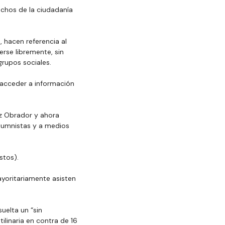
echos de la ciudadanía 
 hacen referencia al 
rse libremente, sin 
grupos sociales.
 acceder a información 
z Obrador y ahora 
lumnistas y a medios 
stos).
yoritariamente asisten 
elta un “sin 
tilinaria en contra de 16 