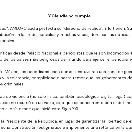
Y Claudia no cumple
dad”, AMLO-Claudia pretexta su “derecho de réplica”. Y lo tienen. S
ibución en las redes sociales y, muchas veces, dominan las noticias
ionales.
críticas desde Palacio Nacional a periodistas que le son incómodos 
 de los países más peligrosos del mundo para ejercer el periodism
 En México, los periodistas caen como si estuvieran una zona de gu
a y la tolerancia, complicidad o hasta temor que los gobernantes de
s criminales.
 de violencia (no sólo física, también psicológica, digital, legal) co
ión no ocurrió en un vacío, sino que es concurrente con el deterior
 el país desde que inició este Siglo XXI.
a Presidente de la República, en lugar de garantizar la libertad de e
echa Constitución, estigmatice e implemente una retórica en la que 