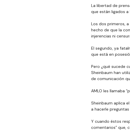
La libertad de prens
que están ligados a 
Los dos primeros, a 
hecho de que la com
injerencias ni censu
El segundo, ya fata
que está en posesió
Pero ¿qué sucede cu
Sheinbaum han utili
de comunicación que 
AMLO les llamaba “pr
Sheinbaum aplica el
a hacerle preguntas
Y cuando éstos resp
comentarios” que, 