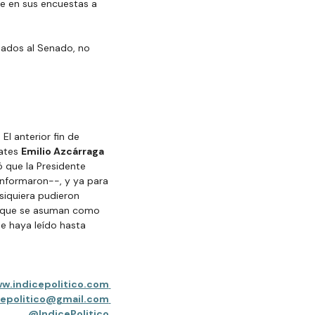
se en sus encuestas a 
eados al Senado, no 
l anterior fin de 
ates 
Emilio Azcárraga 
 que la Presidente 
 informaron--, y ya para 
siquiera pudieron 
aunque se asuman como 
e haya leído hasta 
ww.indicepolitico.com
cepolitico@gmail.com
@IndicePolitico 