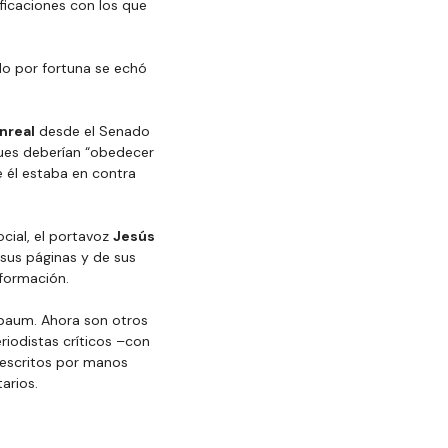
icaciones con los que 
o por fortuna se echó 
nreal
 desde el Senado 
pues deberían “obedecer 
e él estaba en contra 
cial, el portavoz 
Jesús 
sus páginas y de sus 
formación.
baum. Ahora son otros 
iodistas críticos –con 
 escritos por manos 
arios.