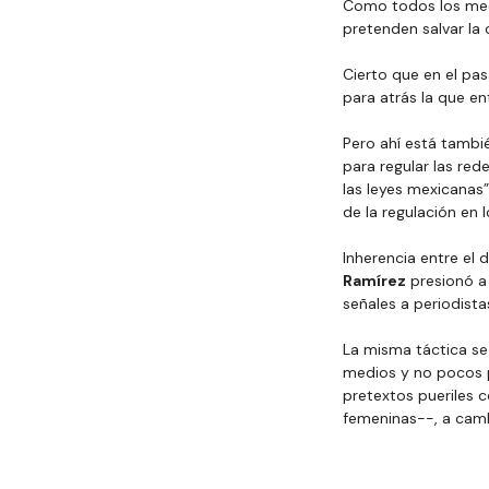
Como todos los medi
pretenden salvar la 
Cierto que en el pa
para atrás la que en
Pero ahí está tambié
para regular las re
las leyes mexicanas”
de la regulación en 
Inherencia entre el 
Ramírez
 presionó a
señales a periodist
La misma táctica se
medios y no pocos p
pretextos pueriles 
femeninas--, a camb