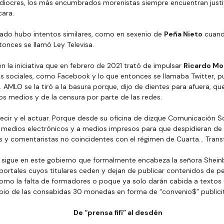
ocres, los más encumbrados morenistas siempre encuentran justif
cara.
sado hubo intentos similares, como en sexenio de 
Peña Nieto
 cuand
tonces se llamó Ley Televisa.
n la iniciativa que en febrero de 2021 trató de impulsar 
Ricardo Mo
des sociales, como Facebook y lo que entonces se llamaba Twitter, 
. AMLO se la tiró a la basura porque, dijo de dientes para afuera, qu
los medios y de la censura por parte de las redes.
decir y el actuar. Porque desde su oficina de dizque Comunicación So
 medios electrónicos y a medios impresos para que despidieran de 
as y comentaristas no coincidentes con el régimen de Cuarta… Trans
 sigue en este gobierno que formalmente encabeza la señora Shein
ortales cuyos titulares ceden y dejan de publicar contenidos de per
como la falta de formadores o poque ya solo darán cabida a textos
io de las consabidas 30 monedas en forma de “convenio$” publicit
De “prensa fifí” al desdén