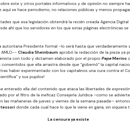
bre este y otros portales informativos y de opinión no siempre ha
 aquí se hace periodismo, no relaciones públicas y menos propaga
tades que esa legislación obtendrá la recién creada Agencia Digital d
de ahí que los servidores en los que estas páginas electrónicas se a
a autoritaria Presidente formal –lo será hasta que verdaderamente 
e AMLO-- 
Claudia Sheinbaum
 aprobó la redacción de la pieza ya p
nista con todo y dictamen elaborado por el propio 
Pepe
 Merino
 
s consentidos que ella arrastra desde que “gobernó” la capital nacion
, tras haber experimentado con los capitalinos una cura contra el C
ientífica” y sus pupilos!
se enterado ella del contenido que ataca las libertades de expresión
 por el filtro de la ineficaz Consejería Jurídica –como se advierte 
en las mañaneras de jueves y viernes de la semana pasada— entonce
tessori
 donde cada cual hace lo que le viene en gana, sin siquiera 
La censura ya existe