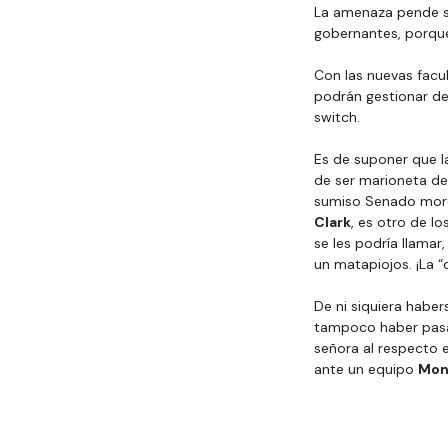
La amenaza pende so
gobernantes, porque
Con las nuevas facul
podrán gestionar des
switch.
Es de suponer que l
de ser marioneta d
sumiso Senado more
Clark
, es otro de lo
se les podría llamar
un matapiojos. ¡La “c
De ni siquiera haber
tampoco haber pasado
señora al respecto 
ante un equipo 
Mon