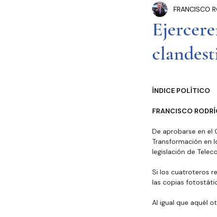
FRANCISCO R
Congreso Cdmx
P
Ejercere
clandest
Seguridad Pública
Estados y Municipios
ÍNDICE POLÍTICO
FRANCISCO RODRÍ
De aprobarse en el 
Transformación en lo
legislación de Telec
Si los cuatroteros r
las copias fotostáti
Al igual que aquél o