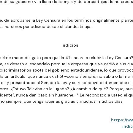
or de su gobierno y la llena de lisonjas y de porcentajes de no creer
ue, de aprobarse la Ley Censura en los términos originalmente plant
s haremos periodismo desde el clandestinaje.
Indicios
pel de mano del gato para que la 4T sacara a relucir la Ley Censura? E
a, se desató el escándalo porque la empresa que ya cedió a sus cu
 discriminatorios spots del gobierno estadounidense, lo que provocó
ría un artículo ¡que nunca existió! –como siempre, no sabía o la mal
stos y presentados al Senado la ley y su respectivo dictamen que ni 
adores. ¿Estuvo Televisa en la jugada? ¿A cambio de qué? Porque, 
idente”, nunca dan paso sin huarache. 
* Le reconozco a usted el qu
omo siempre, que tenga ¡buenas gracias y muchos, muchos días!
https://w
indi