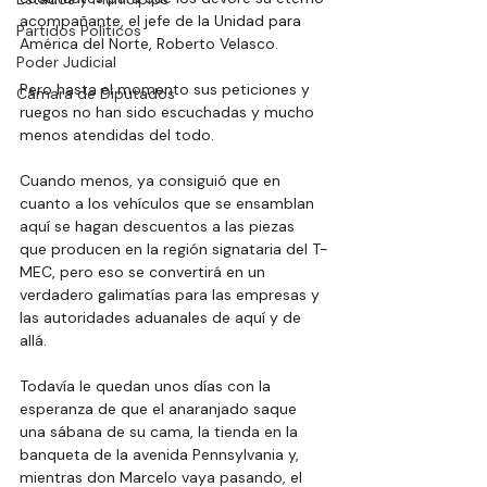
acompañante, el jefe de la Unidad para 
Partidos Políticos
América del Norte, Roberto Velasco.
Poder Judicial
Pero hasta el momento sus peticiones y 
Cámara de Diputados
ruegos no han sido escuchadas y mucho 
menos atendidas del todo.
Cuando menos, ya consiguió que en 
cuanto a los vehículos que se ensamblan 
aquí se hagan descuentos a las piezas 
que producen en la región signataria del T-
MEC, pero eso se convertirá en un 
verdadero galimatías para las empresas y 
las autoridades aduanales de aquí y de 
allá.
Todavía le quedan unos días con la 
esperanza de que el anaranjado saque 
una sábana de su cama, la tienda en la 
banqueta de la avenida Pennsylvania y, 
mientras don Marcelo vaya pasando, el 