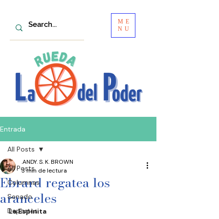
ME
NU
Entrada
All Posts
.ANDY. S. K. BROWN
All Posts
3 min de lectura
Ebrard regatea los
Columnas
aranceles
Senado
Deportes
La Espinita