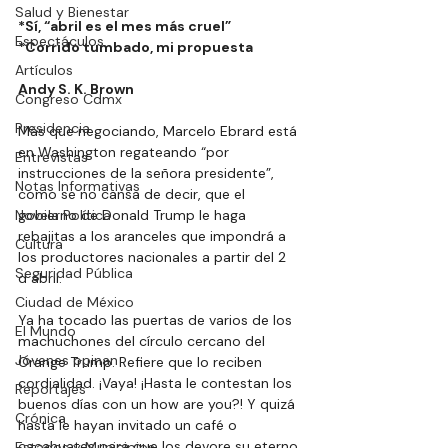
Salud y Bienestar
*Sí, “abril es el mes más cruel” 
Espectáculos
*Corrido tumbado, mi propuesta 
Artículos
Andy S. K. Brown
Congreso Cdmx
Presidencia
Más que negociando, Marcelo Ebrard está 
en Washington regateando “por 
Entrevistas
instrucciones de la señora presidente”, 
Notas Informativas
como se no cansa de decir, que el 
Novela Política
gobierno de Donald Trump le haga 
rebajitas a los aranceles que impondrá a 
Cultura
los productores nacionales a partir del 2 
Seguridad Pública
d abril.
Ciudad de México
Ya ha tocado las puertas de varios de los 
El Mundo
machuchones del círculo cercano del 
Jóvenes opinan
Orange Trump. Refiere que lo reciben 
cordialidad. ¡Vaya! ¡Hasta le contestan los 
Reportajes
buenos días con un how are you?! Y quizá 
Crónica
hasta le hayan invitado un café o 
cacahuates para que los devore su eterno 
Estados y Municipios