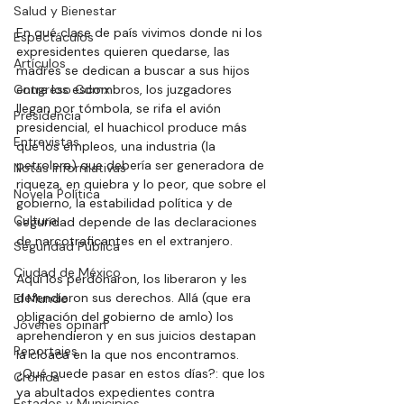
Salud y Bienestar
En qué clase de país vivimos donde ni los 
Espectáculos
expresidentes quieren quedarse, las 
Artículos
madres se dedican a buscar a sus hijos 
Congreso Cdmx
entre los escombros, los juzgadores 
llegan por tómbola, se rifa el avión 
Presidencia
presidencial, el huachicol produce más 
Entrevistas
que los empleos, una industria (la 
petrolera) que debería ser generadora de 
Notas Informativas
riqueza, en quiebra y lo peor, que sobre el 
Novela Política
gobierno, la estabilidad política y de 
Cultura
seguridad depende de las declaraciones 
de narcotraficantes en el extranjero. 
Seguridad Pública
Ciudad de México
Aquí los perdonaron, los liberaron y les 
defendieron sus derechos. Allá (que era 
El Mundo
obligación del gobierno de amlo) los 
Jóvenes opinan
aprehendieron y en sus juicios destapan 
Reportajes
la cloaca en la que nos encontramos. 
¿Qué puede pasar en estos días?: que los 
Crónica
ya abultados expedientes contra 
Estados y Municipios