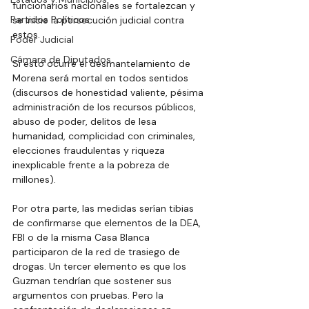
funcionarios nacionales se fortalezcan y 
Partidos Políticos
se inicie la persecución judicial contra 
estos. 
Poder Judicial
Cámara de Diputados
Si esto ocurre el desmantelamiento de 
Morena será mortal en todos sentidos 
(discursos de honestidad valiente, pésima 
administración de los recursos públicos, 
abuso de poder, delitos de lesa 
humanidad, complicidad con criminales, 
elecciones fraudulentas y riqueza 
inexplicable frente a la pobreza de 
millones). 
Por otra parte, las medidas serían tibias 
de confirmarse que elementos de la DEA, 
FBI o de la misma Casa Blanca 
participaron de la red de trasiego de 
drogas. Un tercer elemento es que los 
Guzman tendrían que sostener sus 
argumentos con pruebas. Pero la 