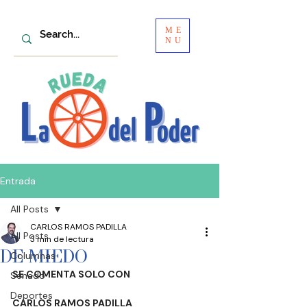
ME
NU
Entrada
All Posts
CARLOS RAMOS PADILLA
All Posts
3 min de lectura
DE MIEDO
Columnas
SE COMENTA SOLO CON
Senado
Deportes
CARLOS RAMOS PADILLA