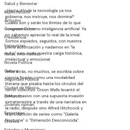
Salud y Bienestar
¿Hasta dónde la tecnología ya nos 
Espectáculos
gobierna, nos instruye, nos domina? 
Artículos
Cuáles son y serán los límites de lo que 
Congreso Cdmx
conocemos como inteligencia artificial. Ya 
no sabemos apreciar lo real de la irreal. 
Presidencia
Somos espiados, seguidos, con nuestra 
Entrevistas
plena autorización y nadamos en “la 
nube” con  toda nuestra carga histórica, 
Notas Informativas
intelectual y emocional. 
Novela Política
Cultura
Años atrás, no muchos, se escribía sobre 
ciencia ficción como una modalidad 
Seguridad Pública
literaria que pisaba hasta los círculos del 
Ciudad de México
terror colectivo. Orson Wells levantó el 
temor masivo con una supuesta invasión 
El Mundo
extraterrestre a través de una narrativa en 
Jóvenes opinan
la radio, después vino Alfred Hitchcock y 
Reportajes
la producción de series como “Galería 
Nocturna” o “Dimensión Desconocida”. 
Crónica
Estados y Municipios