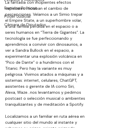
La fantasía con incipientes efectos 
Partidos Políticos
especiales iniciaban el cambio de 
percepciones. Veíamos a un Simio trepar 
Poder Judicial
el Empire State, a un superhombre volar, 
Cámara de Diputados
a una familia perdida en el espacio o a 
seres humanos en “Tierra de Gigantes”. La 
tecnología se fue perfeccionando y 
aprendimos a convivir con dinosaurios, a 
ver a Sandra Bullock en el espacio, a 
experimentar una explosión volcánica en 
“Pico de Dante” o a hundirnos con el 
Titanic. Pero hay la variante es muy 
peligrosa. Vivimos atados a máquinas y a 
sistemas: internet, celulares, ChatGPT, 
asistentes o gerente de IA como Siri, 
Alexa, Waze…nos levantamos y pedimos 
postcast o selección musical o ambientes 
tranquilizantes y de meditación a Spotify. 
Localizamos a un familiar en ruta aérea en 
cualquier sitio del mundo al instante y 