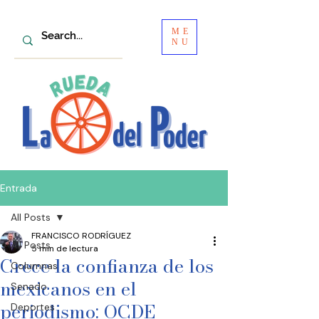
ME
NU
Entrada
All Posts
FRANCISCO RODRÍGUEZ
All Posts
5 min de lectura
Crece la confianza de los
Columnas
mexicanos en el
Senado
periodismo: OCDE
Deportes