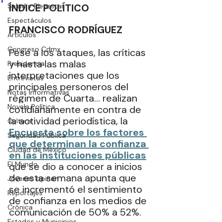
Salud y Bienestar
ÍNDICE POLÍTICO
Espectáculos
FRANCISCO RODRÍGUEZ
Artículos
Congreso Cdmx
Pese a los ataques, las críticas 
y hasta las malas 
Presidencia
interpretaciones que los 
Entrevistas
principales personeros del 
Notas Informativas
régimen de Cuarta… realizan 
Novela Política
cotidianamente en contra de 
la actividad periodística, la 
Cultura
Encuesta sobre los factores 
Seguridad Pública
que determinan la confianza 
Ciudad de México
en las instituciones públicas
El Mundo
que se dio a conocer a inicios 
de esta semana apunta que 
Jóvenes opinan
se incrementó el sentimiento 
Reportajes
de confianza en los medios de 
Crónica
comunicación de 50% a 52%.
Estados y Municipios