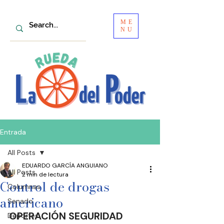
ME
NU
Entrada
All Posts
EDUARDO GARCÍA ANGUIANO
All Posts
2 min de lectura
Control de drogas
Columnas
americano
Senado
OPERACIÓN SEGURIDAD
Deportes