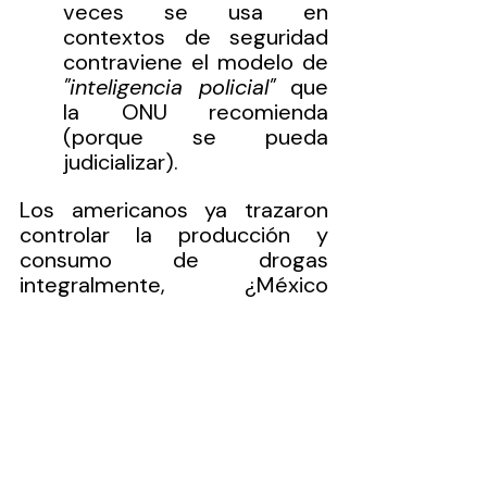
veces se usa en 
contextos de seguridad 
contraviene el modelo de 
"inteligencia policial"
 que 
la ONU recomienda 
(porque se pueda 
judicializar). 
Los americanos ya trazaron 
controlar la producción y 
consumo de drogas 
integralmente, ¿México 
definirá una postura ante la 
estrategia americana?, pues 
junto a otras políticas como la 
antiterrorista, las drogas son 
ahora parte de la agenda 
geopolítica.
El actor ruso Boris Marshalov 