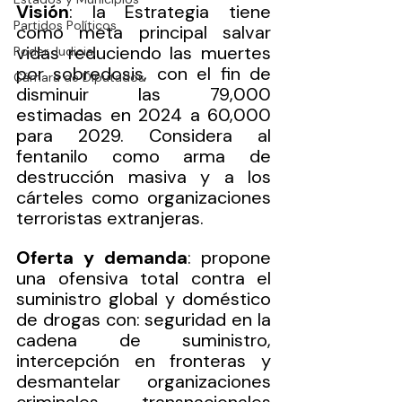
Visión
: la Estrategia tiene 
Partidos Políticos
como meta principal salvar 
vidas reduciendo las muertes 
Poder Judicial
por sobredosis, con el fin de 
Cámara de Diputados
disminuir las 79,000 
estimadas en 2024 a 60,000 
para 2029. Considera al 
fentanilo como arma de 
destrucción masiva y a los 
cárteles como organizaciones 
terroristas extranjeras.  
Oferta y demanda
: propone 
una ofensiva total contra el 
suministro global y doméstico 
de drogas con: seguridad en la 
cadena de suministro, 
intercepción en fronteras y 
desmantelar organizaciones 