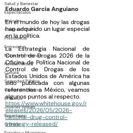
Salud y Bienestar
Eduardo García Anguiano 
Espectáculos
Artículos
En el mundo de hoy las drogas 
han adquirido un lugar especial 
Congreso Cdmx
en la política.
Presidencia
Entrevistas
La Estrategia Nacional de 
Control de Drogas 2026 de la 
Notas Informativas
Oficina de Política Nacional de 
Novela Política
Control de Drogas de los 
Cultura
Estados Unidos de América ha 
Seguridad Pública
sido publicada con algunas 
referencias a México, veamos 
Ciudad de México
algunos puntos al respecto.
El Mundo
https://www.whitehouse.gov/r
Jóvenes opinan
eleases/2026/05/2026-
Reportajes
national-drug-control-
strategy-released/
Crónica
Estados y Municipios