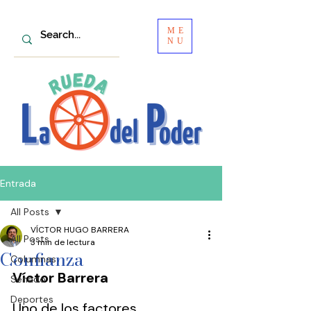
ME
NU
Entrada
All Posts
VÍCTOR HUGO BARRERA
All Posts
3 min de lectura
Confianza
Columnas
Víctor Barrera
Senado
Deportes
Uno de los factores 