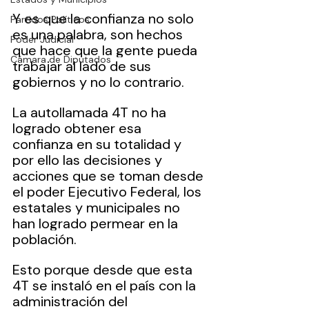
Y es que la confianza no solo 
Partidos Políticos
es una palabra, son hechos 
Poder Judicial
que hace que la gente pueda 
Cámara de Diputados
trabajar al lado de sus 
gobiernos y no lo contrario.
La autollamada 4T no ha 
logrado obtener esa 
confianza en su totalidad y 
por ello las decisiones y 
acciones que se toman desde 
el poder Ejecutivo Federal, los 
estatales y municipales no 
han logrado permear en la 
población.
Esto porque desde que esta 
4T se instaló en el país con la 
administración del 