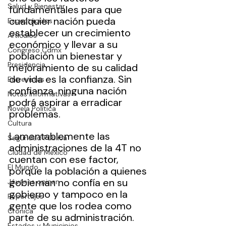
Salud y Bienestar
fundamentales para que 
cualquier nación pueda 
Espectáculos
establecer un crecimiento 
Artículos
económico y llevar a su 
Congreso Cdmx
población un bienestar y 
Presidencia
mejoramiento de su calidad 
de vida es la confianza. Sin 
Entrevistas
confianza, ninguna nación 
Notas Informativas
podrá aspirar a erradicar 
Novela Política
problemas.
Cultura
Lamentablemente las 
Seguridad Pública
administraciones de la 4T no 
Ciudad de México
cuentan con ese factor, 
El Mundo
porque la población a quienes 
gobiernan no confía en su 
Jóvenes opinan
gobierno y tampoco en la 
Reportajes
gente que los rodea como 
Crónica
parte de su administración.
Estados y Municipios