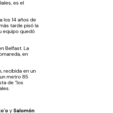
ales, es el 
a los 14 años de 
ás tarde pisó la 
Su equipo quedó 
n Belfast. La 
Romareda, en 
, recibida en un 
 un metro 85 
ta de “los 
les.
o´o 
y 
Salomón 