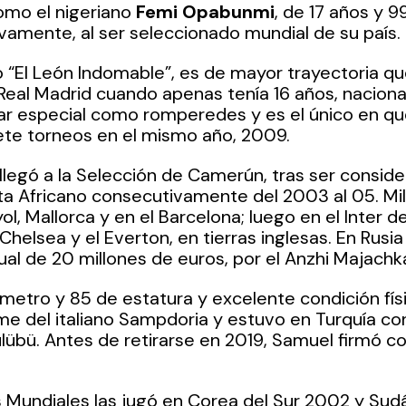
como el nigeriano 
Femi Opabunmi
, de 17 años y 99 
ivamente, al ser seleccionado mundial de su país.
 “El León Indomable”, es de mayor trayectoria que 
 Real Madrid cuando apenas tenía 16 años, naciona
gar especial como romperedes y es el único en qu
iete torneos en el mismo año, 2009.
llegó a la Selección de Camerún, tras ser consid
ta Africano consecutivamente del 2003 al 05. Mili
l, Mallorca y en el Barcelona; luego en el Inter de
helsea y el Everton, en tierras inglesas.
En Rusia
ual de 20 millones de euros, por el Anzhi Majachka
metro y 85 de estatura y excelente condición fís
rme del italiano Sampdoria y estuvo en Turquía con
lübü. Antes de retirarse en 2019, Samuel firmó con
Mundiales las jugó en Corea del Sur 2002 y Sudáf