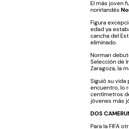
El más joven fu
norirlandés 
No
Figura excepci
edad ya estaba
cancha del Est
eliminado.
Norman debutó 
Selección de I
Zaragoza, la m
Siguió su vida 
encuentro, lo r
centímetros de
jóvenes más j
DOS CAMERUN
Para la FIFA ot