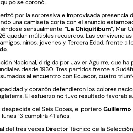
 equipo se coronó.
terizó por la sorpresiva e improvisada presencia 
iendo una camiseta corta con el anuncio estampa
iéndose sensualmente. “
La Chiquitibum
”, Mar C
6 quedan múltiples recuerdos. Las convivencias fa
amigos, niños, jóvenes y Tercera Edad, frente a lo
ido
. 
ión Nacional, dirigida por Javier Aguirre, que ha 
ndiales desde 1930. Tres partidos frente a Sudáfr
sumados al encuentro con Ecuador, cuatro triunfos
pacidad y corazón defendieron los colores nacion
nglaterra. El esfuerzo no tuvo resultado favorable
 despedida del Seis Copas, el portero 
Guillermo
 lunes 13 cumplirá 41 años.
inal del tres veces Director Técnico de la Selecció