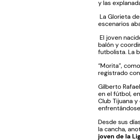
y las explanada
 La Glorieta d
escenarios aba
 El joven naci
balón y coordi
futbolista. La
“Morita”, como
registrado con
Gilberto Rafae
en el fútbol, e
Club Tijuana y
enfrentándose 
Desde sus días
la cancha, ano
joven de la L