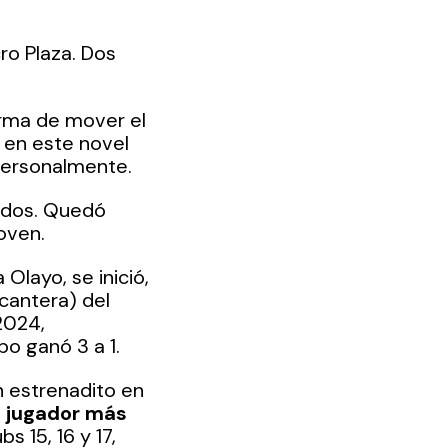
ro Plaza. Dos 
orma de mover el 
en este novel 
 personalmente.
odos. Quedó 
oven.
Olayo, se inició, 
(cantera) del 
2024, 
po ganó 3 a 1.
n estrenadito en 
l jugador más 
s 15, 16 y 17, 