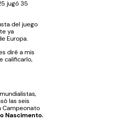
25 jugó 35 
usta del juego 
te ya 
de Europa.
s diré a mis 
calificarlo, 
mundialistas, 
ó las seis 
en Campeonato 
o Nascimento.