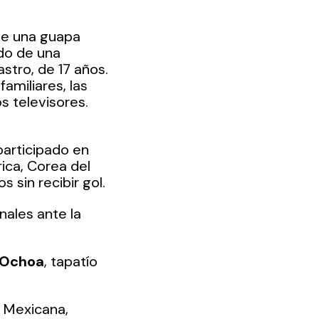
de una guapa 
do de una 
astro, de 17 años.
miliares, las 
s televisores. 
participado en 
ica, Corea del 
 sin recibir gol. 
ales ante la 
.
 Ochoa
, tapatío 
n Mexicana, 