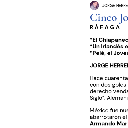
JORGE HERRE
Congreso Cdmx
P
Cinco Jo
R Á F A G A  
Seguridad Pública
*El Chiapanec
*Un Irlandés 
Estados y Municipios
*Pelé, el Jove
JORGE HERRE
Hace cuarenta 
con dos goles 
derecho vendad
Siglo”, Alemania
México fue nu
abarrotaron el
Armando Mar