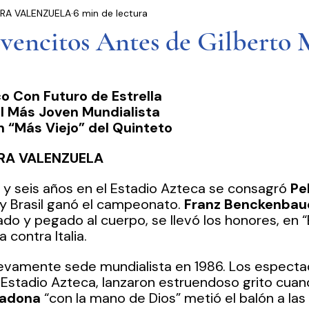
RA VALENZUELA
6 min de lectura
residencia
Entrevistas
Notas Informativas
vencitos Antes de Gilberto 
Ciudad de México
El Mundo
Jóvenes opinan
o Con Futuro de Estrella 
el Más Joven Mundialista 
Partidos Políticos
Poder Judicial
Cámara 
n “Más Viejo” del Quinteto 
RA VALENZUELA
y seis años en el Estadio Azteca se consagró 
Pe
y Brasil ganó el campeonato. 
Franz Benckenbau
o y pegado al cuerpo, se llevó los honores, en “
 contra Italia.
evamente sede mundialista en 1986. Los especta
 Estadio Azteca, lanzaron estruendoso grito cuan
adona
 “con la mano de Dios” metió el balón a las r