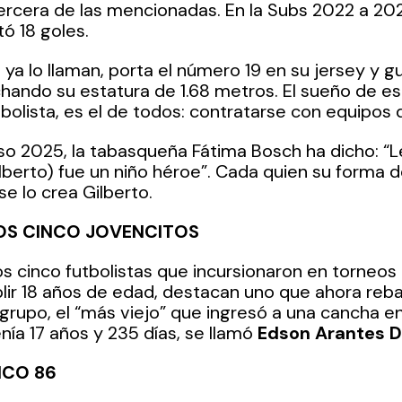
tercera de las mencionadas. En la Subs 2022 a 20
ó 18 goles.
 ya lo llaman, porta el número 19 en su jersey y g
ando su estatura de 1.68 metros. El sueño de es
bolista, es el de todos: contratarse con equipos 
so 2025, la tabasqueña Fátima Bosch ha dicho: “Le
lberto) fue un niño héroe”. Cada quien su forma de 
e lo crea Gilberto.
LOS CINCO JOVENCITOS
os cinco futbolistas que incursionaron en torneos 
ir 18 años de edad, destacan uno que ahora rebas
grupo, el “más viejo” que ingresó a una cancha 
nía 17 años y 235 días, se llamó 
Edson Arantes D
ICO 86