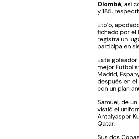
Olombé
, así 
y 185, respect
Eto´o, apodado
fichado por el
registra un lu
participa en s
Este goleador 
mejor Futbolis
Madrid, Espanyo
después en el C
con un plan an
Samuel, de un 
vistió el unifo
Antalyaspor Ku
Qatar.
Sus dos Copas 