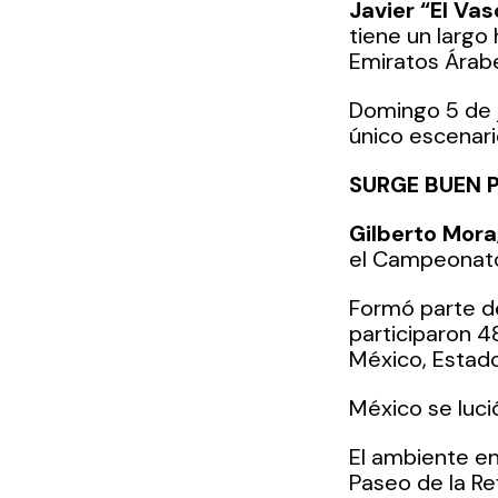
Javier “El Va
tiene un largo
Emiratos Árabe
Domingo 5 de j
único escenari
SURGE BUEN 
Gilberto Mora
el Campeonato
Formó parte de
participaron 4
México, Estado
México se lució
El ambiente en
Paseo de la Re