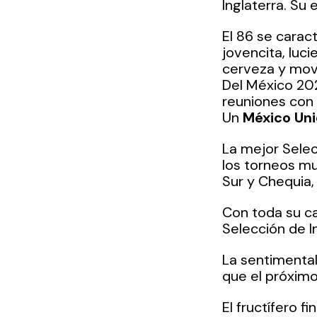
Inglaterra. Su
El 86 se carac
jovencita, luc
cerveza y mov
Del México 202
reuniones con 
Un 
México Un
La mejor Selecc
los torneos mu
Sur y Chequia, 
Con toda su ca
Selección de I
La sentimental
que el próximo
El fructífero f