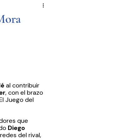
Novela Política
Cultura
Mora
Reportajes
Crónica
de Diputados
lé
 al contribuir 
er
, con el brazo 
El Juego del 
dores que 
do 
Diego 
edes del rival, 