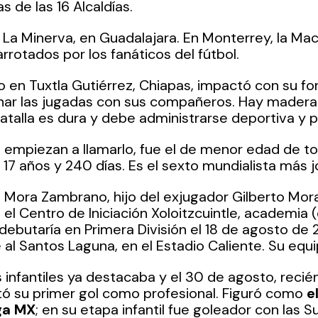
s de las 16 Alcaldías.
e La Minerva, en Guadalajara. En Monterrey, la Mac
rrotados por los fanáticos del fútbol. 
do en Tuxtla Gutiérrez, Chiapas, impactó con su f
nar las jugadas con sus compañeros. Hay madera 
 batalla es dura y debe administrarse deportiva y
 empiezan a llamarlo, fue el de menor edad de t
 17 años y 240 días. Es el sexto mundialista más j
l Mora Zambrano, hijo del exjugador Gilberto Mora 
n el Centro de Iniciación Xoloitzcuintle, academia 
 debutaría en Primera División el 18 de agosto de 
al Santos Laguna, en el Estadio Caliente. Su equi
 infantiles ya destacaba y el 30 de agosto, recié
tó su primer gol como profesional. Figuró como 
e
iga MX
; en su etapa infantil fue goleador con las Sub