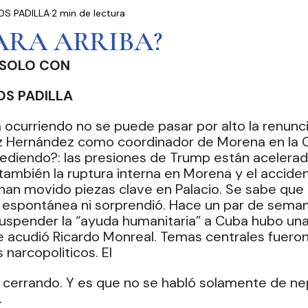
S PADILLA
2 min de lectura
residencia
Entrevistas
Notas Informativas
ARA ARRIBA?
 SOLO CON
Ciudad de México
El Mundo
Jóvenes opinan
S PADILLA
á ocurriendo no se puede pasar por alto la renunc
Partidos Políticos
Poder Judicial
Cámara 
 Hernández como coordinador de Morena en la C
ediendo?: las presiones de Trump están acelerad
también la ruptura interna en Morena y el acciden
han movido piezas clave en Palacio. Se sabe que l
 espontánea ni sorprendió. Hace un par de semana
uspender la “ayuda humanitaria” a Cuba hubo una
e acudió Ricardo Monreal. Temas centrales fueron  
s narcopoliticos. El
á cerrando. Y es que no se habló solamente de ne
 