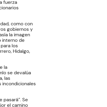
a fuerza 
ionarios 
dad, como con 
os gobiernos y 
sía la imagen 
 interno de 
 para los 
rero, Hidalgo, 
 la 
mlo se devalúa 
, las 
s incondicionales 
e pasará”. Se 
jor el camino 