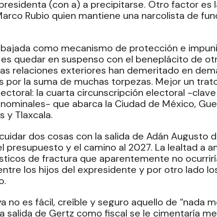
presidenta (con a) a precipitarse. Otro factor es l
arco Rubio quien mantiene una narcolista de func
bajada como mecanismo de protección e impuni
es quedar en suspenso con el beneplácito de otr
as relaciones exteriores han demeritado en dema
s por la suma de muchas torpezas. Mejor un trato
ctoral: la cuarta circunscripción electoral -clave
inominales- que abarca la Ciudad de México, Guer
 y Tlaxcala. 
 cuidar dos cosas con la salida de Adán Augusto de
el presupuesto y el camino al 2027. La lealtad a a
sticos de fractura que aparentemente no ocurriría
ntre los hijos del expresidente y por otro lado lo
. 
a no es fácil, creíble y seguro aquello de “nada m
la salida de Gertz como fiscal se le cimentaría me