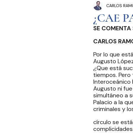
CARLOS RAMO
Congreso Cdmx
P
¿CAE P
SE COMENTA
Seguridad Pública
CARLOS RAMO
Por lo que est
Estados y Municipios
Augusto López
¿Que está suc
tiempos. Pero 
Interoceánico 
Augusto ni fue
simultáneo a s
Palacio a la qu
criminales y lo
círculo se est
complicidades.