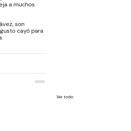
deja a muchos 
vez, son 
gusto cayó para 
a.
Ver todo