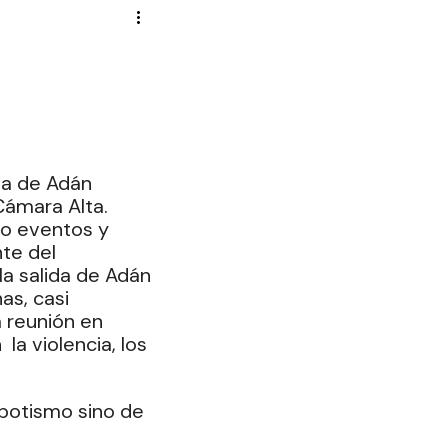
Novela Política
Cultura
Reportajes
Crónica
ia de Adán 
de Diputados
ámara Alta. 
o eventos y 
te del 
a salida de Adán 
s, casi 
 reunión en 
la violencia, los 
potismo sino de 