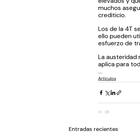
elevados y que
muchos asegur
crediticio.
Los de la 4T s
ello pueden uti
esfuerzo de tr
La austeridad 
aplica para to
...
Artículos
Entradas recientes