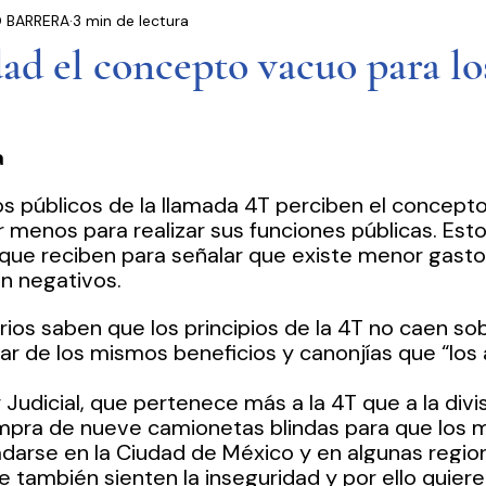
 BARRERA
3 min de lectura
residencia
Entrevistas
Notas Informativas
ad el concepto vacuo para lo
Ciudad de México
El Mundo
Jóvenes opinan
a
Partidos Políticos
Poder Judicial
Cámara 
os públicos de la llamada 4T perciben el concepto
 menos para realizar sus funciones públicas. Esto 
ue reciben para señalar que existe menor gasto,
n negativos.
rios saben que los principios de la 4T no caen sob
ar de los mismos beneficios y canonjías que “los 
 Judicial, que pertenece más a la 4T que a la divi
mpra de nueve camionetas blindas para que los m
adarse en la Ciudad de México y en algunas region
e también sienten la inseguridad y por ello quiere