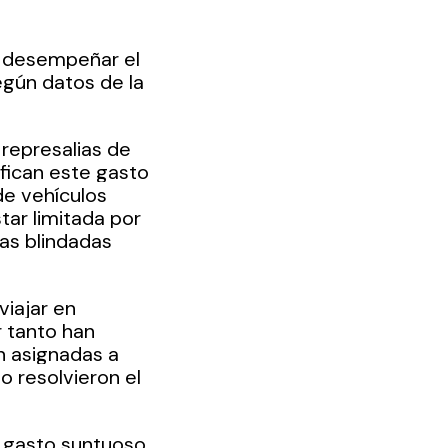
l desempeñar el 
egún datos de la 
 represalias de 
fican este gasto 
de vehículos 
ar limitada por 
as blindadas 
iajar en 
 tanto han 
 asignadas a 
o resolvieron el 
l gasto suntuoso 