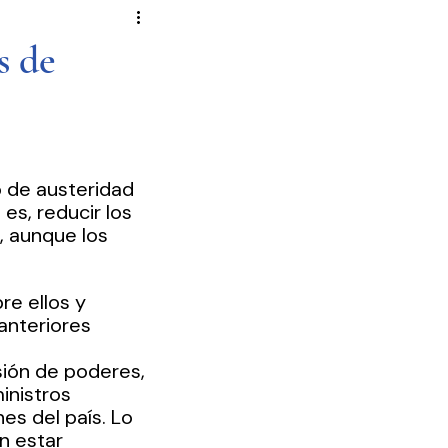
Novela Política
Cultura
s de
Reportajes
Crónica
de Diputados
 de austeridad 
es, reducir los 
 aunque los 
re ellos y 
anteriores 
sión de poderes, 
inistros 
es del país. Lo 
n estar 