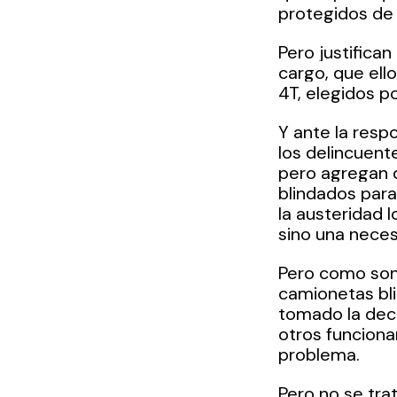
protegidos de 
Pero justifica
cargo, que ell
4T, elegidos p
Y ante la respo
los delincuent
pero agregan q
blindados para
la austeridad l
sino una neces
Pero como son 
camionetas bli
tomado la deci
otros funcionar
problema.
Pero no se tra