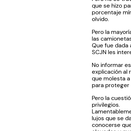
que se hizo pa
porcentaje mí
olvido.
Pero la mayor
las camionetas
Que fue dada a
SCJN les inter
No informar es
explicación al
que molesta a 
para proteger a
Pero la cuesti
privilegios. 
Lamentablemen
lujos que se d
conocerse que