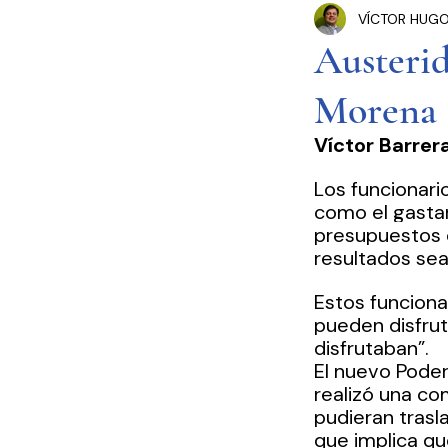
VÍCTOR HUGO
Congreso Cdmx
P
Austerid
Morena
Seguridad Pública
Víctor Barrer
Estados y Municipios
Los funcionari
como el gastar
presupuestos q
resultados sea
Estos funciona
pueden disfrut
disfrutaban”.
El nuevo Poder
realizó una co
pudieran trasl
que implica qu