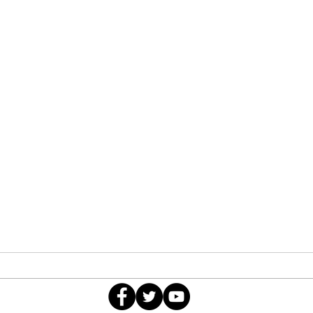
la.rueda.del.podermx@gmail.com
Intervención en México