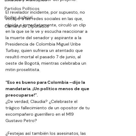
Partidos Políticos
El revelador incidente, por supuesto, no 
Poder Judicial
escapó a las redes sociales en las que, 
rápida e inmediatamente, circuló un clip 
Cámara de Diputados
en la que se le ve y escucha reaccionar a 
la muerte del senador y aspirante a la 
Presidencia de Colombia Miguel Uribe 
Turbay, quien sufriera un atentado que 
resultó mortal el pasado 7 de junio, al 
oeste de Bogotá, mientras celebraba un 
mitin proselitista.
“Eso es bueno para Colombia –dijo la 
mandataria. ¡Un político menos de que 
preocuparse!”.
¿De verdad, Claudia? ¿Celebraste el 
trágico fallecimiento de un opositor de tu 
excompañero guerrillero en el M19 
Gustavo Petro?
¿Festejas así también los asesinatos, las 