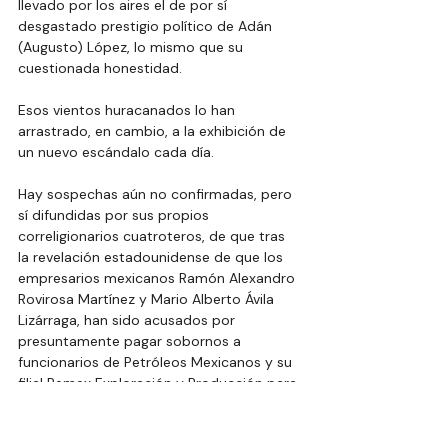
llevado por los aires el de por sí 
desgastado prestigio político de Adán 
(Augusto) López, lo mismo que su 
cuestionada honestidad.
Esos vientos huracanados lo han 
arrastrado, en cambio, a la exhibición de 
un nuevo escándalo cada día.
Hay sospechas aún no confirmadas, pero 
sí difundidas por sus propios 
correligionarios cuatroteros, de que tras 
la revelación estadounidense de que los 
empresarios mexicanos Ramón Alexandro 
Rovirosa Martínez y Mario Alberto Ávila 
Lizárraga, han sido acusados por 
presuntamente pagar sobornos a 
funcionarios de Petróleos Mexicanos y su 
filial Pemex Exploración y Producción para 
obtener contratos millonarios entre 2019 
y 2021.