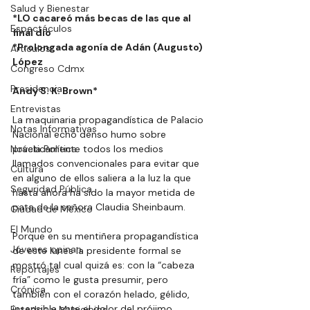
Salud y Bienestar
*LO cacareó más becas de las que al 
Espectáculos
final dio 
*Prolongada agonía de Adán (Augusto) 
Artículos
López
Congreso Cdmx
Presidencia
Andy S. K. Brown*
Entrevistas
La maquinaria propagandística de Palacio 
Notas Informativas
Nacional echó denso humo sobre 
Novela Política
prácticamente todos los medios 
llamados convencionales para evitar que 
Cultura
en alguno de ellos saliera a la luz la que 
Seguridad Pública
hasta ahora ha sido la mayor metida de 
pata de la señora Claudia Sheinbaum.
Ciudad de México
El Mundo
Porque en su mentiñera propagandística 
Jóvenes opinan
de este lunes la presidente formal se 
mostró tal cual quizá es: con la “cabeza 
Reportajes
fría” como le gusta presumir, pero 
Crónica
también con el corazón helado, gélido, 
insensible ante el dolor del prójimo.
Estados y Municipios