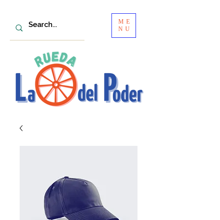
ME
NU