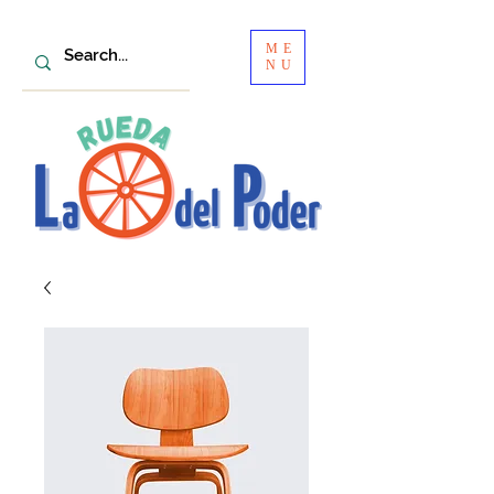
ME
NU