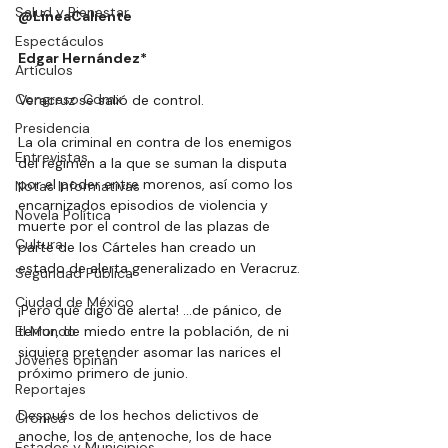
Salud y Bienestar
@LineaCaliente
Espectáculos
Edgar Hernández*
Artículos
Congreso Cdmx
Veracruz se salió de control.
Presidencia
La
 ola criminal en contra de los enemigos 
Entrevistas
del régimen a la que se suman la disputa 
por el poder entre morenos, así como los 
Notas Informativas
encarnizados episodios de violencia y 
Novela Política
muerte por el control de las plazas de 
Cultura
parte de los Cárteles han creado un 
estado de alerta generalizado en Veracruz.
Seguridad Pública
Ciudad de México
¡Pero qué digo de alerta! ...de pánico, de 
El Mundo
terror, de miedo entre la población, de ni 
siquiera pretender asomar las narices el 
Jóvenes opinan
próximo primero de junio.
Reportajes
Después de los hechos delictivos de 
Crónica
anoche, los de antenoche, los de hace 
Estados y Municipios