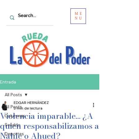
ME
NU
Entrada
All Posts
EDGAR HERNÁNDEZ
All Posts
3 min de lectura
Violencia imparable… ¿A
Columnas
quién responsabilizamos a
Senado
Nahle o Ahued?
Deportes