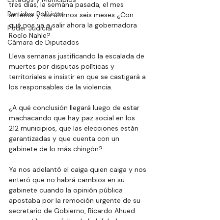
tres días, la semana pasada, el mes 
Partidos Políticos
anterior y los últimos seis meses ¿Con 
qué nos va a salir ahora la gobernadora 
Poder Judicial
Rocío Nahle?
Cámara de Diputados
Lleva semanas justificando la escalada de 
muertes por disputas políticas y 
territoriales e insistir en que se castigará a 
los responsables de la violencia.
¿A qué conclusión llegará luego de estar 
machacando que hay paz social en los 
212 municipios, que las elecciones están 
garantizadas y que cuenta con un 
gabinete de lo más chingón?
Ya nos adelantó el caiga quien caiga y nos 
enteró que no habrá cambios en su 
gabinete cuando la opinión pública 
apostaba por la remoción urgente de su 
secretario de Gobierno, Ricardo Ahued 